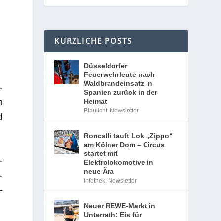
KÜRZLICHE POSTS
Düsseldorfer
Feuerwehrleute nach
Waldbrandeinsatz in
­
Spanien zurück in der
h
Heimat
Blaulicht
,
Newsletter
d
Roncalli tauft Lok „Zippo“
am Kölner Dom – Circus
startet mit
­
Elektrolokomotive in
neue Ära
­
Infothek
,
Newsletter
­
Neuer REWE-Markt in
Unterrath: Eis für