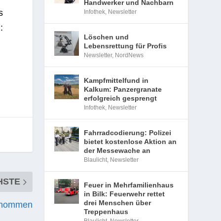
Handwerker und Nachbarn
s
Infothek
,
Newsletter
:
Löschen und
Lebensrettung für Profis
Newsletter
,
NordNews
Kampfmittelfund in
Kalkum: Panzergranate
erfolgreich gesprengt
Infothek
,
Newsletter
Fahrradcodierung: Polizei
bietet kostenlose Aktion an
der Messewache an
Blaulicht
,
Newsletter
HSTE
Feuer in Mehrfamilienhaus
in Bilk: Feuerwehr rettet
drei Menschen über
genommen
Treppenhaus