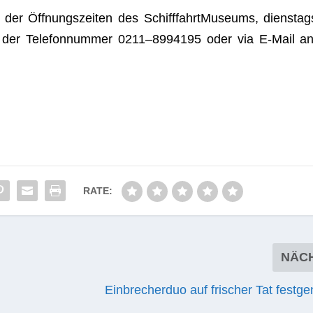
 der Öff­nungs­zei­ten des Schiff­fahrt­Mu­se­ums, diens­tag
 der Tele­fon­num­mer 0211–8994195 oder via E‑Mail an
RATE:
NÄC
Einbrecherduo auf frischer Tat fest