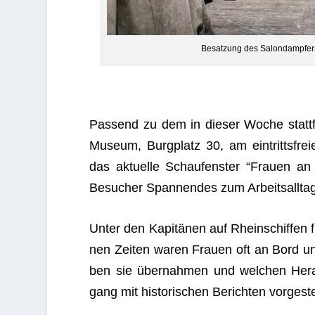
Besat­zung des Salon­damp­fe
Pas­send zu dem in die­ser Woche statt­fin­
Mu­seum, Burg­platz 30, am ein­tritts­fre
das aktu­elle Schau­fens­ter “Frauen a
Besu­cher Span­nen­des zum Arbeits­all­tag
Unter den Kapi­tä­nen auf Rhein­schif­fe
nen Zei­ten waren Frauen oft an Bord und ta
ben sie über­nah­men und wel­chen Her­au
gang mit his­to­ri­schen Berich­ten vorgeste