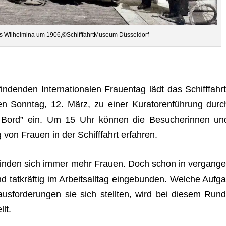
rs Wil­hel­mina um 1906,©SchifffahrtMuseum Düsseldorf
den­den Inter­na­tio­na­len Frau­en­tag lädt das Schiff­fahrt
ien Sonn­tag, 12. März, zu einer Kura­to­ren­füh­rung durc
n Bord” ein. Um 15 Uhr kön­nen die Besu­che­rin­nen un
 von Frauen in der Schiff­fahrt erfahren.
n fin­den sich immer mehr Frauen. Doch schon in ver­gan­ge
t­kräf­tig im Arbeits­all­tag ein­ge­bun­den. Wel­che Auf­ga
s­for­de­run­gen sie sich stell­ten, wird bei die­sem Rund
llt.