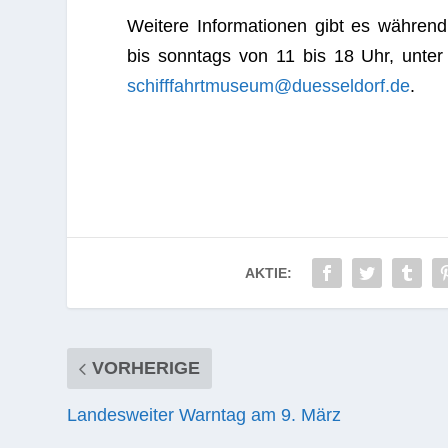
Wei­tere Infor­ma­tio­nen gibt es wäh­rend
bis sonn­tags von 11 bis 18 Uhr, unter
schifffahrtmuseum@duesseldorf.de
.
AKTIE:
VORHERIGE
Landesweiter Warntag am 9. März