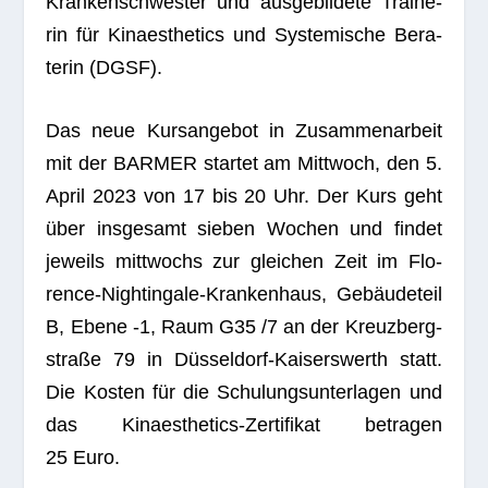
Kran­ken­schwes­ter und aus­ge­bil­dete Trai­ne­
rin für Kin­aes­the­tics und Sys­te­mi­sche Bera­
te­rin (DGSF).
Das neue Kurs­an­ge­bot in Zusam­men­ar­beit
mit der BARMER star­tet am Mitt­woch, den 5.
April 2023 von 17 bis 20 Uhr. Der Kurs geht
über ins­ge­samt sie­ben Wochen und fin­det
jeweils mitt­wochs zur glei­chen Zeit im Flo­
rence-Night­in­gale-Kran­ken­haus, Gebäu­de­teil
B, Ebene ‑1, Raum G35 /7 an der Kreuz­berg­
straße 79 in Düs­sel­dorf-Kai­sers­werth statt.
Die Kos­ten für die Schu­lungs­un­ter­la­gen und
das Kin­aes­the­tics-Zer­ti­fi­kat betra­gen
25 Euro.