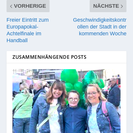
VORHERIGE
NÄCHSTE
Freier Eintritt zum
Geschwindigkeitskontr
Europapokal-
ollen der Stadt in der
Achtelfinale im
kommenden Woche
Handball
ZUSAMMENHÄNGENDE POSTS