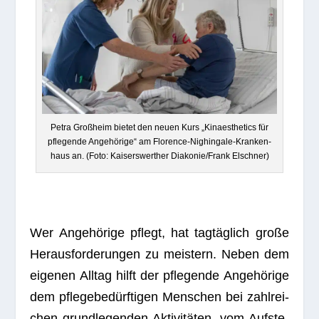
Petra Groß­heim bie­tet den neuen Kurs „Kin­aes­the­tics für
pfle­gende Ange­hö­rige“ am Flo­rence-Nig­hin­gale-Kran­ken­
haus an. (Foto: Kai­sers­wert­her Diakonie/Frank Elschner)
Wer Ange­hö­rige pflegt, hat tag­täg­lich große
Her­aus­for­de­run­gen zu meis­tern. Neben dem
eige­nen All­tag hilft der pfle­gende Ange­hö­rige
dem pfle­ge­be­dürf­ti­gen Men­schen bei zahl­rei­
chen grund­le­gen­den Akti­vi­tä­ten, vom Auf­ste­