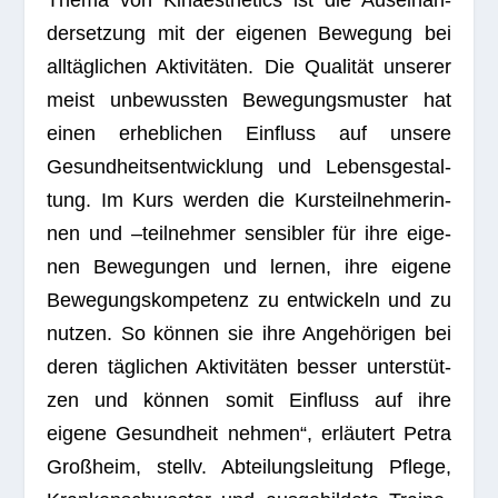
der­set­zung mit der eige­nen Bewe­gung bei
all­täg­li­chen Akti­vi­tä­ten. Die Qua­li­tät unse­rer
meist unbe­wuss­ten Bewe­gungs­mus­ter hat
einen erheb­li­chen Ein­fluss auf unsere
Gesund­heits­ent­wick­lung und Lebens­ge­stal­
tung. Im Kurs wer­den die Kurs­teil­neh­me­rin­
nen und –teil­neh­mer sen­si­bler für ihre eige­
nen Bewe­gun­gen und ler­nen, ihre eigene
Bewe­gungs­kom­pe­tenz zu ent­wi­ckeln und zu
nut­zen. So kön­nen sie ihre Ange­hö­ri­gen bei
deren täg­li­chen Akti­vi­tä­ten bes­ser unter­stüt­
zen und kön­nen somit Ein­fluss auf ihre
eigene Gesund­heit neh­men“, erläu­tert Petra
Groß­heim, stellv. Abtei­lungs­lei­tung Pflege,