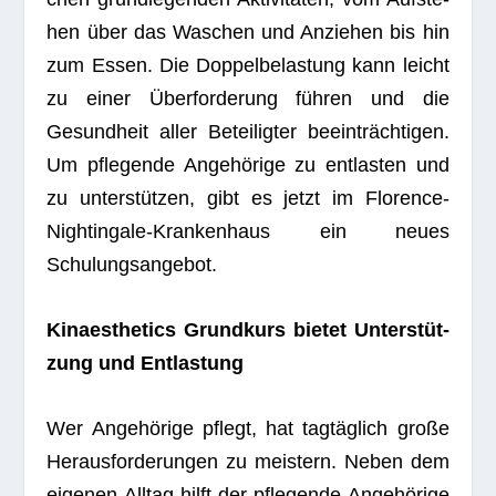
hen über das Waschen und Anzie­hen bis hin
zum Essen. Die Dop­pel­be­las­tung kann leicht
zu einer Über­for­de­rung füh­ren und die
Gesund­heit aller Betei­lig­ter beein­träch­ti­gen.
Um pfle­gende Ange­hö­rige zu ent­las­ten und
zu unter­stüt­zen, gibt es jetzt im Flo­rence-
Night­in­gale-Kran­ken­haus ein neues
Schulungsangebot.
Kin­aes­the­tics Grund­kurs bie­tet Unter­stüt­
zung und Entlastung
Wer Ange­hö­rige pflegt, hat tag­täg­lich große
Her­aus­for­de­run­gen zu meis­tern. Neben dem
eige­nen All­tag hilft der pfle­gende Ange­hö­rige