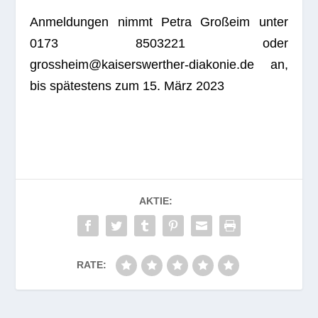
Anmel­dun­gen nimmt Petra Groß­eim unter
0173 8503221 oder
grossheim@kaiserswerther-diakonie.de an,
bis spä­tes­tens zum 15. März 2023
AKTIE:
RATE: