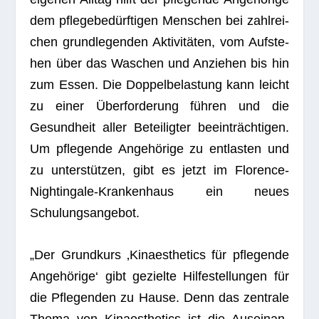
dem pfle­ge­be­dürf­ti­gen Men­schen bei zahl­rei­
chen grund­le­gen­den Akti­vi­tä­ten, vom Auf­ste­
hen über das Waschen und Anzie­hen bis hin
zum Essen. Die Dop­pel­be­las­tung kann leicht
zu einer Über­for­de­rung füh­ren und die
Gesund­heit aller Betei­lig­ter beein­träch­ti­gen.
Um pfle­gende Ange­hö­rige zu ent­las­ten und
zu unter­stüt­zen, gibt es jetzt im Flo­rence-
Night­in­gale-Kran­ken­haus ein neues
Schulungsangebot.
„Der Grund­kurs ‚Kin­aes­the­tics für pfle­gende
Ange­hö­rige‘ gibt gezielte Hil­fe­stel­lun­gen für
die Pfle­gen­den zu Hause. Denn das zen­trale
Thema von Kin­aes­the­tics ist die Aus­ein­an­