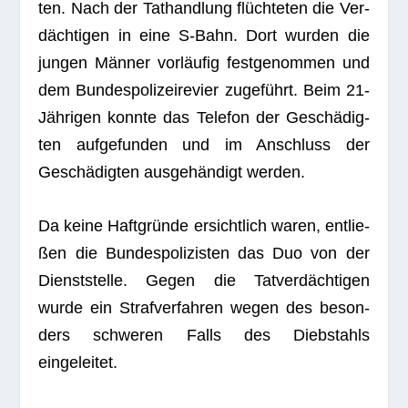
ten. Nach der Tat­hand­lung flüch­te­ten die Ver­
däch­ti­gen in eine S‑Bahn. Dort wur­den die
jun­gen Män­ner vor­läu­fig fest­ge­nom­men und
dem Bun­des­po­li­zei­re­vier zuge­führt. Beim 21-
Jäh­ri­gen konnte das Tele­fon der Geschä­dig­
ten auf­ge­fun­den und im Anschluss der
Geschä­dig­ten aus­ge­hän­digt werden.
Da keine Haft­gründe ersicht­lich waren, ent­lie­
ßen die Bun­des­po­li­zis­ten das Duo von der
Dienst­stelle. Gegen die Tat­ver­däch­ti­gen
wurde ein Straf­ver­fah­ren wegen des beson­
ders schwe­ren Falls des Dieb­stahls
eingeleitet.