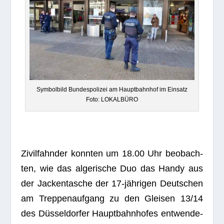
Sym­bol­bild Bun­des­po­li­zei am Haupt­bahn­hof im Ein­satz
Foto: LOKALBÜRO
Zivil­fahn­der konn­ten um 18.00 Uhr beob­ach­
ten, wie das alge­ri­sche Duo das Handy aus
der Jacken­ta­sche der 17-jäh­ri­gen Deut­schen
am Trep­pen­auf­gang zu den Glei­sen 13/14
des Düs­sel­dor­fer Haupt­bahn­ho­fes ent­wen­de­