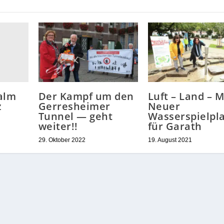
alm
Der Kampf um den
Luft – Land – M
z
Gerresheimer
Neuer
Tunnel — geht
Wasserspielpla
weiter!!
für Garath
29. Oktober 2022
19. August 2021