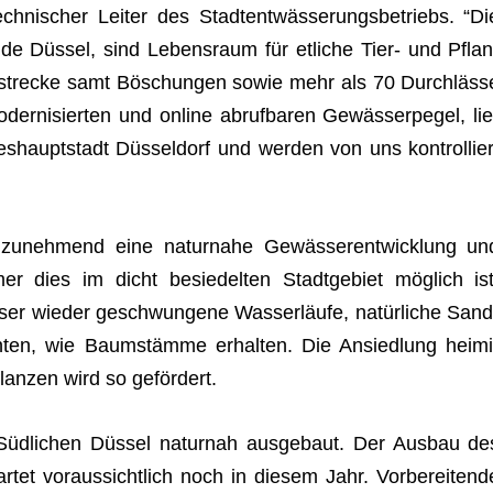
ni­scher Lei­ter des Stadt­ent­wäs­se­rungs­be­triebs. “Di
de Düs­sel, sind Lebens­raum für etli­che Tier- und Pflan
r­stre­cke samt Böschun­gen sowie mehr als 70 Durch­läss
er­ni­sier­ten und online abruf­ba­ren Gewäs­ser­pe­gel, lie
s­haupt­stadt Düs­sel­dorf und wer­den von uns kon­trol­lier
t zuneh­mend eine natur­nahe Gewäs­ser­ent­wick­lung un
r dies im dicht besie­del­ten Stadt­ge­biet mög­lich ist
­ser wie­der geschwun­gene Was­ser­läufe, natür­li­che Sand
n­ten, wie Baum­stämme erhal­ten. Die Ansied­lung hei­mi
lan­zen wird so gefördert.
­li­chen Düs­sel natur­nah aus­ge­baut. Der Aus­bau de
et vor­aus­sicht­lich noch in die­sem Jahr. Vor­be­rei­tend