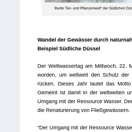
Bunte Tier- und Pflan­zen­welt” der Süd­li­chen 
Wan­del der Gewäs­ser durch natur­na
Bei­spiel Süd­li­che Düssel
Der Welt­was­ser­tag am Mitt­woch, 22. M
wor­den, um welt­weit den Schutz der
rücken. Die­ses Jahr lau­tet das Motto
Gemeint ist damit in der welt­wei­ten und 
Umgang mit der Res­source Was­ser. Der Wan
die Rena­tu­rie­rung von Fließgewässern.
“Der Umgang mit der Res­source Was­ser u