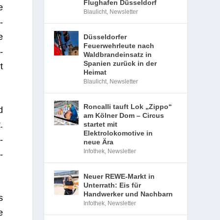
Flughafen Düsseldorf
e
Blaulicht
,
Newsletter
­
e
Düsseldorfer
Feuerwehrleute nach
­
Waldbrandeinsatz in
Spanien zurück in der
t
Heimat
Blaulicht
,
Newsletter
Roncalli tauft Lok „Zippo“
d
am Kölner Dom – Circus
.
startet mit
Elektrolokomotive in
­
neue Ära
Infothek
,
Newsletter
­
Neuer REWE-Markt in
Unterrath: Eis für
Handwerker und Nachbarn
s
Infothek
,
Newsletter
e