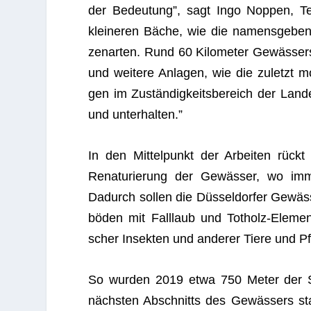
der Bedeu­tung”, sagt Ingo Nop­pen, Tech­
klei­ne­ren Bäche, wie die namens­ge­ben
zen­ar­ten. Rund 60 Kilo­me­ter Gewäs­se
und wei­tere Anla­gen, wie die zuletzt mod
gen im Zustän­dig­keits­be­reich der Lan­de
und unterhalten.”
In den Mit­tel­punkt der Arbei­ten rück
Rena­tu­rie­rung der Gewäs­ser, wo imme
Dadurch sol­len die Düs­sel­dor­fer Gewäs
bö­den mit Fall­laub und Tot­holz-Ele­me
scher Insek­ten und ande­rer Tiere und Pf
So wur­den 2019 etwa 750 Meter der Süd
nächs­ten Abschnitts des Gewäs­sers star­t