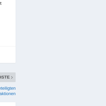
t
HSTE
teiligten
kaktionen