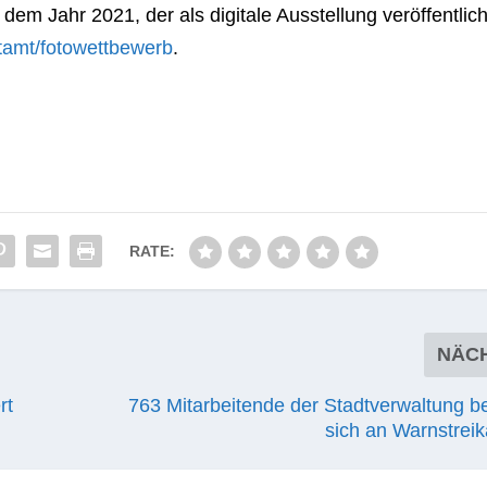
dem Jahr 2021, der als digi­tale Aus­stel­lung ver­öf­fent­lich
tamt/fotowettbewerb
.
RATE:
NÄC
rt
763 Mitarbeitende der Stadtverwaltung be
sich an Warnstrei