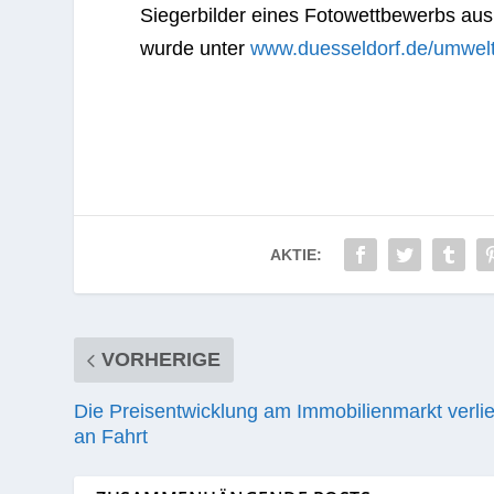
Sie­ger­bil­der eines Foto­wett­be­werbs aus 
wurde unter
www.duesseldorf.de/umwel
AKTIE:
VORHERIGE
Die Preisentwicklung am Immobilienmarkt verlie
an Fahrt