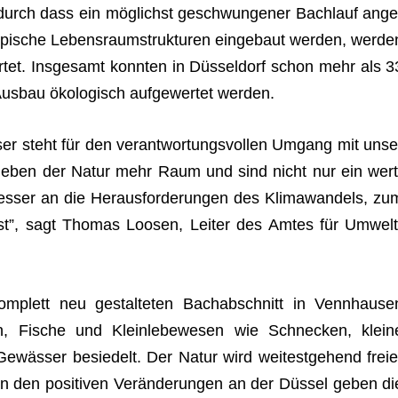
Dadurch dass ein mög­lichst geschwun­ge­ner Bach­lauf ange
ypi­sche Lebens­raum­struk­tu­ren ein­ge­baut wer­den, wer­de
tet. Ins­ge­samt konn­ten in Düs­sel­dorf schon mehr als 3
us­bau öko­lo­gisch auf­ge­wer­tet werden.
er steht für den ver­ant­wor­tungs­vol­len Umgang mit unse
geben der Natur mehr Raum und sind nicht nur ein wert
s­ser an die Her­aus­for­de­run­gen des Kli­ma­wan­dels, zu
sst”, sagt Tho­mas Loo­sen, Lei­ter des Amtes für Umwelt
m­plett neu gestal­te­ten Bach­ab­schnitt in Venn­hau­se
zen, Fische und Klein­le­be­we­sen wie Schne­cken, klein
ewäs­ser besie­delt. Der Natur wird wei­test­ge­hend freie
 den posi­ti­ven Ver­än­de­run­gen an der Düs­sel geben di