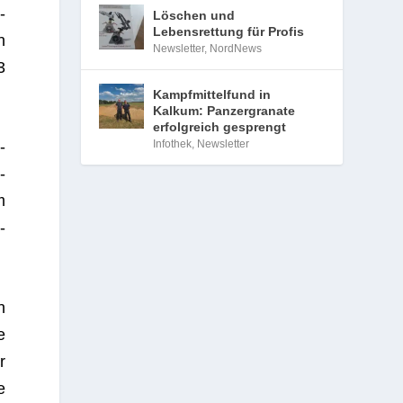
­
Löschen und
Lebensrettung für Profis
n
Newsletter
,
NordNews
3
Kampfmittelfund in
Kalkum: Panzergranate
erfolgreich gesprengt
Infothek
,
Newsletter
­
­
m
-
n
e
r
e