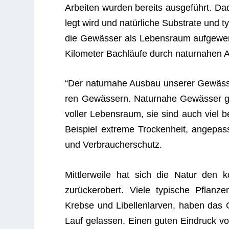
Arbei­ten wur­den bereits aus­ge­führt. 
legt wird und natür­li­che Sub­strate und t
die Gewäs­ser als Lebens­raum auf­ge­wer­
Kilo­me­ter Bach­läufe durch natur­na­hen A
“Der natur­nahe Aus­bau unse­rer Gewäs­s
ren Gewäs­sern. Natur­nahe Gewäs­ser 
vol­ler Lebens­raum, sie sind auch viel be
Bei­spiel extreme Tro­cken­heit, ange­pa
und Verbraucherschutz.
Mitt­ler­weile hat sich die Natur den ko
zurück­er­obert. Viele typi­sche Pflan­
Krebse und Libel­len­lar­ven, haben das G
Lauf gelas­sen. Einen guten Ein­druck von