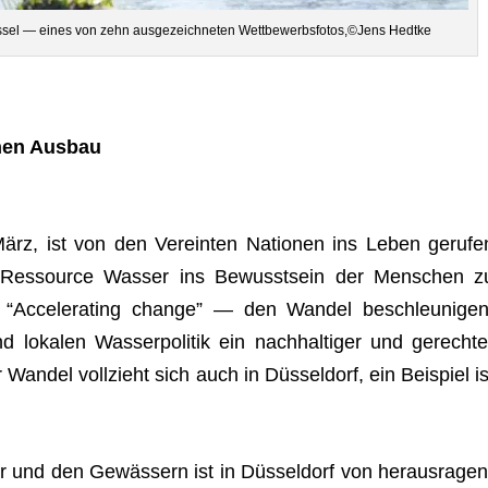
Düs­sel — eines von zehn aus­ge­zeich­ne­ten Wettbewerbsfotos,©Jens Hedtke
­hen Ausbau
ärz, ist von den Ver­ein­ten Natio­nen ins Leben geru­fe
 Res­source Was­ser ins Bewusst­sein der Men­schen z
 “Acce­le­ra­ting change” — den Wan­del beschleu­ni­gen
loka­len Was­ser­po­li­tik ein nach­hal­ti­ger und gerech­te
­del voll­zieht sich auch in Düs­sel­dorf, ein Bei­spiel is
nd den Gewäs­sern ist in Düs­sel­dorf von her­aus­ra­gen