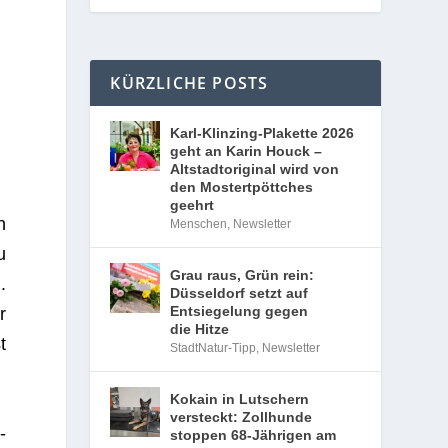
KÜRZLICHE POSTS
Karl-Klinzing-Plakette 2026
geht an Karin Houck –
Altstadtoriginal wird von
den Mostertpöttches
geehrt
n
Menschen
,
Newsletter
u
Grau raus, Grün rein:
.
Düsseldorf setzt auf
Entsiegelung gegen
r
die Hitze
t
StadtNatur-Tipp
,
Newsletter
Kokain in Lutschern
versteckt: Zollhunde
­
stoppen 68-Jährigen am