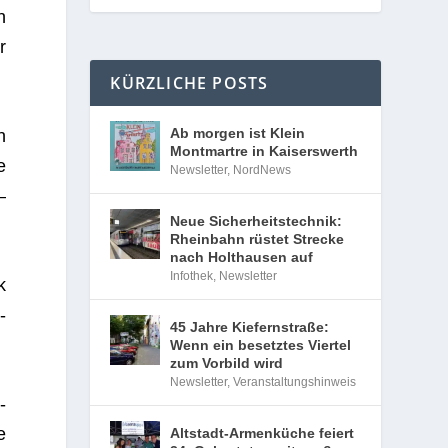
n
r
KÜRZLICHE POSTS
Ab morgen ist Klein
n
Montmartre in Kaiserswerth
e
Newsletter
,
NordNews
—
Neue Sicherheitstechnik:
Rheinbahn rüstet Strecke
nach Holthausen auf
Infothek
,
Newsletter
k
­
45 Jahre Kiefernstraße:
Wenn ein besetztes Viertel
zum Vorbild wird
Newsletter
,
Veranstaltungshinweis
­
e
Altstadt-Armenküche feiert