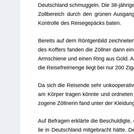
Deutsch­land schmug­geln. Die 38-jäh­rig
Zoll­be­reich durch den grü­nen Aus­gang
Kon­trolle des Rei­se­ge­päcks baten.
Bereits auf dem Rönt­gen­bild zeich­ne­te
des Kof­fers fan­den die Zöll­ner dann ei
Arm­schiene und einen Ring aus Gold. Au
die Rei­se­frei­menge liegt bei nur 200 Zig
Da sich die Rei­sende sehr unko­ope­ra­tiv
am Kör­per tra­gen könnte und ord­ne­ten 
zo­gene Zöll­ne­rin fand unter der Klei­d
Auf Befra­gen erklärte die Beschul­digte
lie in Deutsch­land mit­ge­bracht hätte. D