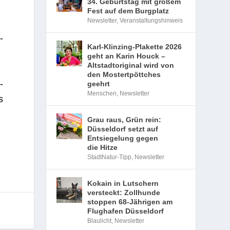
34. Geburtstag mit großem
Fest auf dem Burgplatz
Newsletter
,
Veranstaltungshinweis
­
Karl-Klinzing-Plakette 2026
geht an Karin Houck –
Altstadtoriginal wird von
den Mostertpöttches
­
geehrt
Menschen
,
Newsletter
s
Grau raus, Grün rein:
Düsseldorf setzt auf
Entsiegelung gegen
die Hitze
StadtNatur-Tipp
,
Newsletter
Kokain in Lutschern
versteckt: Zollhunde
stoppen 68-Jährigen am
Flughafen Düsseldorf
Blaulicht
,
Newsletter