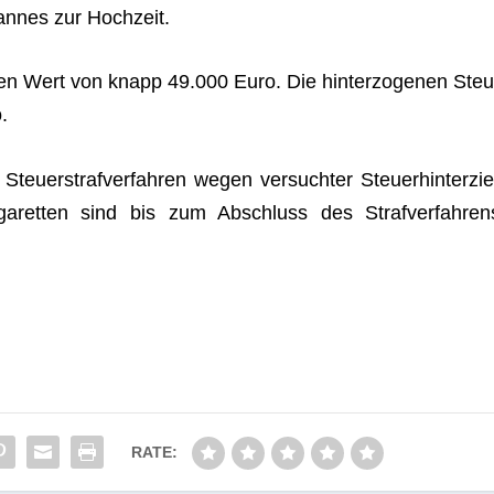
n­nes zur Hochzeit.
 Wert von knapp 49.000 Euro. Die hin­ter­zo­ge­nen Steu
.
teu­er­straf­ver­fah­ren wegen ver­such­ter Steu­er­hin­ter­zie
et­ten sind bis zum Abschluss des Straf­ver­fah­ren
RATE: