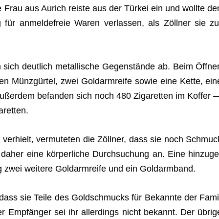
e Frau aus Aurich reiste aus der Tür­kei ein und wollte de
 für anmel­de­freie Waren ver­las­sen, als Zöll­ner sie zu
n sich deut­lich metal­li­sche Gegen­stände ab. Beim Öff­ne
nen Münz­gür­tel, zwei Gold­arm­reife sowie eine Kette, ein
ßer­dem befan­den sich noch 480 Ziga­ret­ten im Kof­fer 
aretten.
 ver­hielt, ver­mu­te­ten die Zöll­ner, dass sie noch Schmuc
daher eine kör­per­li­che Durch­su­chung an. Eine hin­zu­ge
ung zwei wei­tere Gold­arm­reife und ein Goldarmband.
, dass sie Teile des Gold­schmucks für Bekannte der Fami
er Emp­fän­ger sei ihr aller­dings nicht bekannt. Der übrig