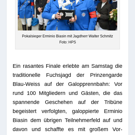
Pokal­sie­ger Ermi­nio Bia­sin mit Jagd­herr Wal­ter Schmitz
Foto: HPS
Ein rasan­tes Finale erlebte am Sams­tag die
tra­di­tio­nelle Fuchs­jagd der Prin­zen­garde
Blau-Weiss auf der Galopp­renn­bahn: Vor
rund 100 Mit­glie­dern und Gästen, die das
span­nende Gesche­hen auf der Tribüne
begeis­tert ver­folg­ten, galop­pierte Ermi­nio
Bia­sin dem übrigen Teil­neh­mer­feld auf und
davon und schaffte es mit gro­ßem Vor­