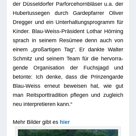
der Düsseldorfer Parforcehornbläser u.a. der
Huber­tus­segen durch Gar­de­pfar­rer Oli­ver
Dreg­ger und ein Unter­hal­tungs­pro­gramm für
Kin­der. Blau-Weiss-Präsident Lothar Hörning
sprach in sei­nem Resümee denn auch von
einem „groß­ar­ti­gen Tag“. Er dankte Wal­ter
Schmitz und sei­nem Team für die her­vor­ra­
gende Orga­ni­sa­tion der Fuchs­jagd und
betonte: Ich denke, dass die Prin­zen­garde
Blau-Weiss erneut bewei­sen hat, wie gut
man Reit­sport­tra­di­tion pfle­gen und zugleich
neu inter­pre­tie­ren kann.“
Mehr Bil­der gibt es
hier