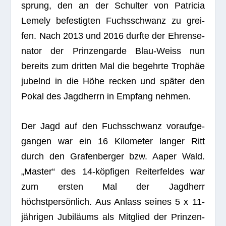
sprung, den an der Schul­ter von Patri­cia
Lemely befes­tig­ten Fuchs­schwanz zu grei­
fen. Nach 2013 und 2016 durfte der Ehren­se­
na­tor der Prin­zen­garde Blau-Weiss nun
bereits zum drit­ten Mal die begehrte Trophäe
jubelnd in die Höhe recken und später den
Pokal des Jagd­herrn in Emp­fang nehmen.
Der Jagd auf den Fuchs­schwanz vor­auf­ge­
gan­gen war ein 16 Kilo­me­ter lan­ger Ritt
durch den Gra­fen­ber­ger bzw. Aaper Wald.
„Mas­ter“ des 14-köpfigen Rei­ter­fel­des war
zum ers­ten Mal der Jagd­herr
höchstpersönlich. Aus Anlass sei­nes 5 x 11-
jährigen Jubiläums als Mit­glied der Prin­zen­