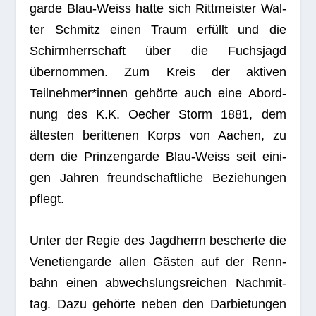
garde Blau-Weiss hatte sich Ritt­meis­ter Wal­
ter Schmitz einen Traum erfüllt und die
Schirm­herr­schaft über die Fuchs­jagd
übernommen. Zum Kreis der akti­ven
Teilnehmer*innen gehörte auch eine Abord­
nung des K.K. Oecher Storm 1881, dem
ältesten berit­te­nen Korps von Aachen, zu
dem die Prin­zen­garde Blau-Weiss seit eini­
gen Jah­ren freund­schaft­li­che Bezie­hun­gen
pflegt.
Unter der Regie des Jagd­herrn bescherte die
Vene­ti­en­garde allen Gästen auf der Renn­
bahn einen abwechs­lungs­rei­chen Nach­mit­
tag. Dazu gehörte neben den Dar­bie­tun­gen