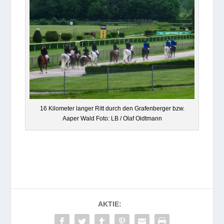
16 Kilo­me­ter lan­ger Ritt durch den Gra­fen­ber­ger bzw.
Aaper Wald Foto: LB / Olaf Oidtmann
AKTIE: