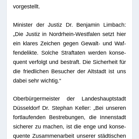
vorgestellt.
Minis­ter der Jus­tiz Dr. Ben­ja­min Lim­bach:
„Die Jus­tiz in Nord­rhein-West­fa­len setzt hier
ein kla­res Zei­chen gegen Gewalt- und Waf­
fen­de­likte. Sol­che Straf­ta­ten wer­den kon­se­
quent ver­folgt und bestraft. Die Sicher­heit für
die fried­li­chen Besu­cher der Alt­stadt ist uns
dabei sehr wichtig.“
Ober­bür­ger­meis­ter der Lan­des­haupt­stadt
Düs­sel­dorf Dr. Ste­phan Kel­ler: „Bei unse­ren
fort­lau­fen­den Bestre­bun­gen, die Innen­stadt
siche­rer zu machen, ist die enge und kon­se­
quente Zusam­men­ar­beit unse­rer städ­ti­schen