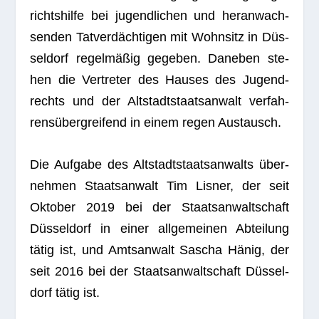
richts­hilfe bei jugend­li­chen und her­an­wach­
sen­den Tat­ver­däch­ti­gen mit Wohn­sitz in Düs­
sel­dorf regel­mä­ßig gege­ben. Dane­ben ste­
hen die Ver­tre­ter des Hau­ses des Jugend­
rechts und der Alt­stadt­staats­an­walt ver­fah­
rens­über­grei­fend in einem regen Austausch.
Die Auf­gabe des Alt­stadt­staats­an­walts über­
neh­men Staats­an­walt Tim Lis­ner, der seit
Okto­ber 2019 bei der Staats­an­walt­schaft
Düs­sel­dorf in einer all­ge­mei­nen Abtei­lung
tätig ist, und Amts­an­walt Sascha Hänig, der
seit 2016 bei der Staats­an­walt­schaft Düs­sel­
dorf tätig ist.