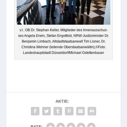
v.l.: OB Dr. Ste­phan Kel­ler, Mit­glie­der des Innen­aus­schus­
ses Angela Erwin, Ste­fan Engst­feld, NRW-Jus­tiz­mi­nis­ter Dr.
Ben­ja­min Lim­bach, Alt­stadt­staats­an­walt Tim Lis­ner, Dr.
Chris­tina Weh­ner (lei­tende Oberstaatsanwältin),©Foto:
Lan­des­haupt­stadt Düsseldorf/Michael Gstettenbauer
AKTIE:
RATE: