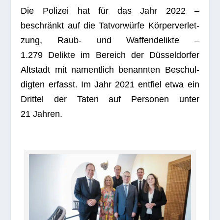
Die Poli­zei hat für das Jahr 2022 –
beschränkt auf die Tat­vor­würfe Kör­per­ver­let­
zung, Raub- und Waf­fen­de­likte –
1.279 Delikte im Bereich der Düs­sel­dor­fer
Alt­stadt mit nament­lich benann­ten Beschul­
dig­ten erfasst. Im Jahr 2021 ent­fiel etwa ein
Drit­tel der Taten auf Per­so­nen unter
21 Jahren.