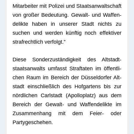
Mit­ar­bei­ter mit Poli­zei und Staats­an­walt­schaft
von gro­ßer Bedeu­tung. Gewalt- und Waf­fen­
de­likte haben in unse­rer Stadt nichts zu
suchen und wer­den künf­tig noch effek­ti­ver
straf­recht­lich verfolgt.”
Diese Son­der­zu­stän­dig­keit des Alt­stadt­
staats­an­walts umfasst Straf­ta­ten im öffent­li­
chen Raum im Bereich der Düs­sel­dor­fer Alt­
stadt ein­schließ­lich des Hof­gar­tens bis zur
nörd­li­chen Carl­stadt (Apollo­platz) aus dem
Bereich der Gewalt- und Waf­fen­de­likte im
Zusam­men­hang mit dem Feier- oder
Partygeschehen.