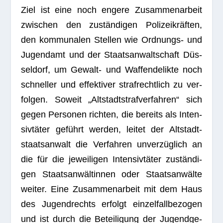
Ziel ist eine noch engere Zusam­men­ar­beit
zwi­schen den zustän­di­gen Poli­zei­kräf­ten,
den kom­mu­na­len Stel­len wie Ord­nungs- und
Jugend­amt und der Staats­an­walt­schaft Düs­
sel­dorf, um Gewalt- und Waf­fen­de­likte noch
schnel­ler und effek­ti­ver straf­recht­lich zu ver­
fol­gen. Soweit „Alt­stadt­straf­ver­fah­ren“ sich
gegen Per­so­nen rich­ten, die bereits als Inten­
siv­tä­ter geführt wer­den, lei­tet der Alt­stadt­
staats­an­walt die Ver­fah­ren unver­züg­lich an
die für die jewei­li­gen Inten­siv­tä­ter zustän­di­
gen Staats­an­wäl­tin­nen oder Staats­an­wälte
wei­ter. Eine Zusam­men­ar­beit mit dem Haus
des Jugend­rechts erfolgt ein­zel­fall­be­zo­gen
und ist durch die Betei­li­gung der Jugend­ge­