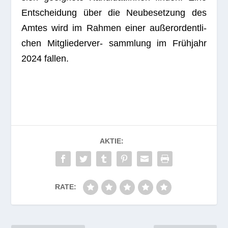
Ent­schei­dung über die Neu­be­set­zung des
Amtes wird im Rah­men einer außer­or­dent­li­
chen Mit­glie­der­ver- samm­lung im Frühjahr
2024 fallen.
AKTIE:
RATE: