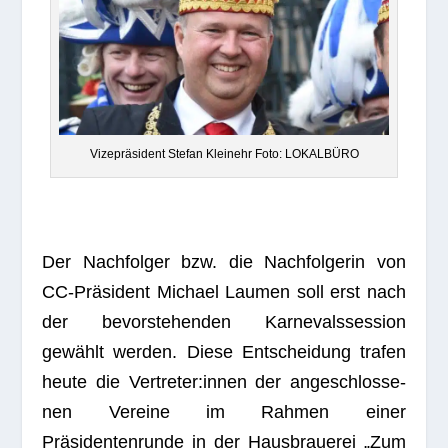
Vize­prä­si­dent Ste­fan Kleinehr Foto: LOKALBÜRO
Der Nach­fol­ger bzw. die Nach­fol­ge­rin von
CC-Präsident Michael Lau­men soll erst nach
der bevor­ste­hen­den Kar­ne­vals­ses­sion
gewählt wer­den. Diese Ent­schei­dung tra­fen
heute die Vertreter:innen der ange­schlos­se­
nen Ver­eine im Rah­men einer
Präsidentenrunde in der Haus­braue­rei „Zum