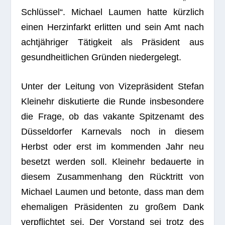
Schlüssel“. Michael Lau­men hatte kürzlich
einen Herz­in­farkt erlit­ten und sein Amt nach
achtjähriger Tätigkeit als Präsident aus
gesund­heit­li­chen Gründen niedergelegt.
Unter der Lei­tung von Vizepräsident Ste­fan
Kleinehr dis­ku­tierte die Runde ins­be­son­dere
die Frage, ob das vakante Spit­zen­amt des
Düsseldorfer Kar­ne­vals noch in die­sem
Herbst oder erst im kom­men­den Jahr neu
besetzt wer­den soll. Kleinehr bedau­erte in
die­sem Zusam­men­hang den Rücktritt von
Michael Lau­men und betonte, dass man dem
ehe­ma­li­gen Präsidenten zu gro­ßem Dank
ver­pflich­tet sei. Der Vor­stand sei trotz des