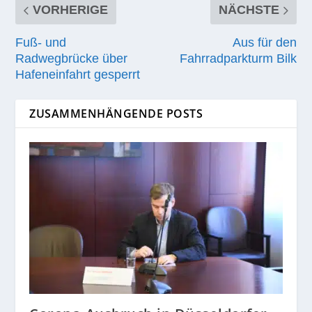
VORHERIGE
NÄCHSTE
Fuß- und
Aus für den
Radwegbrücke über
Fahrradparkturm Bilk
Hafeneinfahrt gesperrt
ZUSAMMENHÄNGENDE POSTS