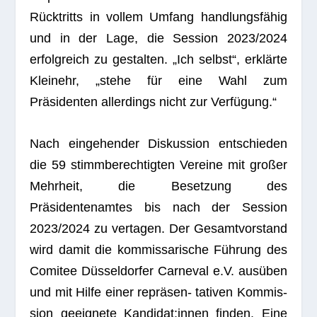
Rücktritts in vol­lem Umfang handlungsfähig
und in der Lage, die Ses­sion 2023/2024
erfolg­reich zu gestal­ten. „Ich selbst“, erklärte
Kleinehr, „stehe für eine Wahl zum
Präsidenten aller­dings nicht zur Verfügung.“
Nach ein­ge­hen­der Dis­kus­sion ent­schie­den
die 59 stimm­be­rech­tig­ten Ver­eine mit gro­ßer
Mehr­heit, die Beset­zung des
Präsidentenamtes bis nach der Ses­sion
2023/2024 zu ver­ta­gen. Der Gesamt­vor­stand
wird damit die kom­mis­sa­ri­sche Führung des
Comi­tee Düsseldorfer Car­ne­val e.V. ausüben
und mit Hilfe einer repräsen- tati­ven Kom­mis­
sion geeig­nete Kandidat:innen fin­den. Eine