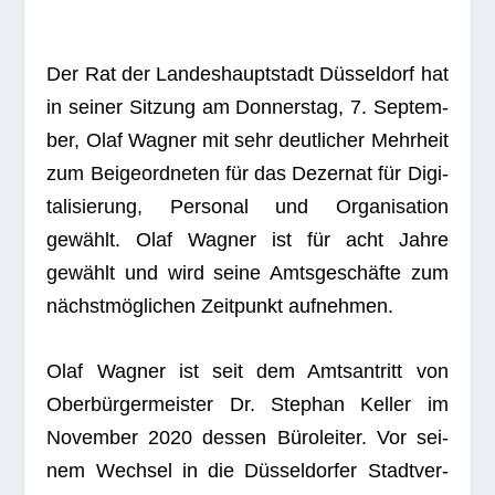
Der Rat der Lan­des­haupt­stadt Düs­sel­dorf hat
in sei­ner Sit­zung am Don­ners­tag, 7. Sep­tem­
ber, Olaf Wag­ner mit sehr deut­li­cher Mehr­heit
zum Bei­geord­ne­ten für das Dezer­nat für Digi­
ta­li­sie­rung, Per­so­nal und Orga­ni­sa­tion
gewählt. Olaf Wag­ner ist für acht Jahre
gewählt und wird seine Amts­ge­schäfte zum
nächst­mög­li­chen Zeit­punkt aufnehmen.
Olaf Wag­ner ist seit dem Amts­an­tritt von
Ober­bür­ger­meis­ter Dr. Ste­phan Kel­ler im
Novem­ber 2020 des­sen Büro­lei­ter. Vor sei­
nem Wech­sel in die Düs­sel­dor­fer Stadt­ver­