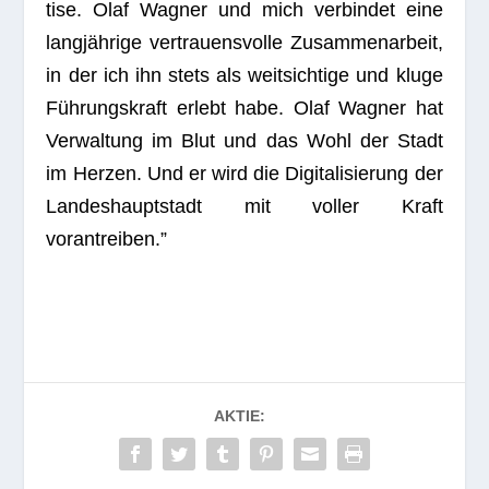
tise. Olaf Wag­ner und mich ver­bin­det eine
lang­jäh­rige ver­trau­ens­volle Zusam­men­ar­beit,
in der ich ihn stets als weit­sich­tige und kluge
Füh­rungs­kraft erlebt habe. Olaf Wag­ner hat
Ver­wal­tung im Blut und das Wohl der Stadt
im Her­zen. Und er wird die Digi­ta­li­sie­rung der
Lan­des­haupt­stadt mit vol­ler Kraft
vorantreiben.”
AKTIE: