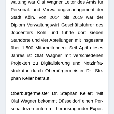
wal­tung war Olaf Wag­ner Lei­ter des Amts für
Per­so­nal- und Ver­wal­tungs­ma­nage­ment der
Stadt Köln. Von 2014 bis 2019 war der
Diplom Ver­wal­tungs­wirt Geschäfts­füh­rer des
Job­cen­ters Köln und führte dort sie­ben
Stand­orte und vier Abtei­lun­gen mit ins­ge­samt
über 1.500 Mit­ar­bei­ten­den. Seit April die­ses
Jah­res ist Olaf Wag­ner mit ver­schie­de­nen
Pro­jek­ten zu Digi­ta­li­sie­rung und Netz­in­fra­
stru­ku­tur durch Ober­bür­ger­meis­ter Dr. Ste­
phan Kel­ler betraut.
Ober­bür­ger­meis­ter Dr. Ste­phan Kel­ler: “Mit
Olaf Wag­ner bekommt Düs­sel­dorf einen Per­
so­nal­de­zer­nen­ten mit her­aus­ra­gen­der Exper­