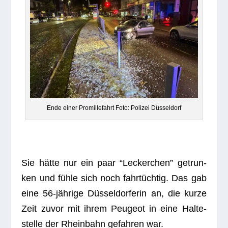
Ende einer Pro­mil­le­fahrt Foto: Poli­zei Düsseldorf
Sie hätte nur ein paar “Lecker­chen” getrun­
ken und fühle sich noch fahr­tüch­tig. Das gab
eine 56-jäh­rige Düs­sel­dor­fe­rin an, die kurze
Zeit zuvor mit ihrem Peu­geot in eine Hal­te­
stelle der Rhein­bahn gefah­ren war.