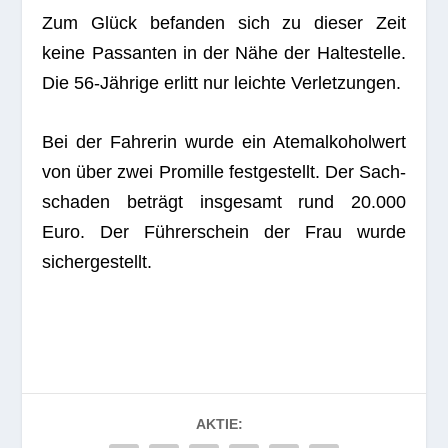
Zum Glück befan­den sich zu die­ser Zeit
keine Pas­san­ten in der Nähe der Hal­te­stelle.
Die 56-Jäh­rige erlitt nur leichte Verletzungen.
Bei der Fah­re­rin wurde ein Atem­al­ko­hol­wert
von über zwei Pro­mille fest­ge­stellt. Der Sach­
scha­den beträgt ins­ge­samt rund 20.000
Euro. Der Füh­rer­schein der Frau wurde
sichergestellt.
AKTIE: