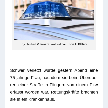
Sym­bol­bild Poli­zei Düs­sel­dorf Foto: LOKALBÜRO
Schwer ver­letzt wurde ges­tern Abend eine
75-jäh­rige Frau, nach­dem sie beim Über­que­
ren einer Straße in Flin­gern von einem Pkw
erfasst wor­den war. Ret­tungs­kräfte brach­ten
sie in ein Krankenhaus.