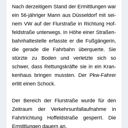
Nach der­zei­ti­gem Stand der Ermitt­lun­gen war
ein 56-jäh­ri­ger Mann aus Düs­sel­dorf mit sei­
nem VW auf der Flur­straße in Rich­tung Hof­
feld­straße unter­wegs. In Höhe einer Stra­ßen­
bahn­hal­te­stelle erfasste er die Fuß­gän­ge­rin,
die gerade die Fahr­bahn über­querte. Sie
stürzte zu Boden und ver­letzte sich so
schwer, dass Ret­tungs­kräfte sie in ein Kran­
ken­haus brin­gen muss­ten. Der Pkw-Fah­rer
erlitt einen Schock.
Der Bereich der Flur­straße wurde für den
Zeit­raum der Ver­kehrs­un­fall­auf­nahme in
Fahrt­rich­tung Hof­feld­straße gesperrt. Die
Ermitt­lun­gen dau­ern an.