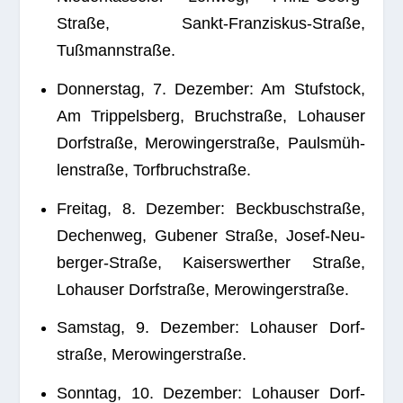
Straße, Sankt-Fran­zis­kus-Straße,
Tußmannstraße.
Don­ners­tag, 7. Dezem­ber: Am Stuf­stock,
Am Trip­pelsberg, Bruch­straße, Lohau­ser
Dorf­straße, Mero­win­ger­straße, Pauls­müh­
len­straße, Torfbruchstraße.
Frei­tag, 8. Dezem­ber: Beck­busch­straße,
Dechen­weg, Gube­ner Straße, Josef-Neu­
ber­ger-Straße, Kai­sers­wert­her Straße,
Lohau­ser Dorf­straße, Merowingerstraße.
Sams­tag, 9. Dezem­ber: Lohau­ser Dorf­
straße, Merowingerstraße.
Sonn­tag, 10. Dezem­ber: Lohau­ser Dorf­