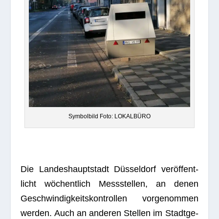
Sym­bol­bild Foto: LOKALBÜRO
Die Lan­des­haupt­stadt Düs­sel­dorf ver­öf­fent­
licht wöchent­lich Mess­stel­len, an denen
Geschwin­dig­keits­kon­trol­len vor­ge­nom­men
wer­den. Auch an ande­ren Stel­len im Stadt­ge­