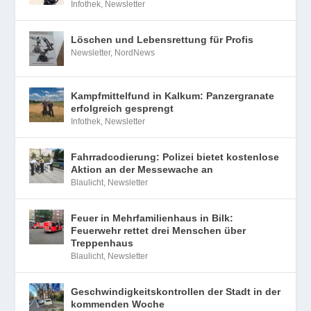
Infothek
,
Newsletter
Löschen und Lebensrettung für Profis
Newsletter
,
NordNews
Kampfmittelfund in Kalkum: Panzergranate
erfolgreich gesprengt
Infothek
,
Newsletter
Fahrradcodierung: Polizei bietet kostenlose
Aktion an der Messewache an
Blaulicht
,
Newsletter
Feuer in Mehrfamilienhaus in Bilk:
Feuerwehr rettet drei Menschen über
Treppenhaus
Blaulicht
,
Newsletter
Geschwindigkeitskontrollen der Stadt in der
kommenden Woche