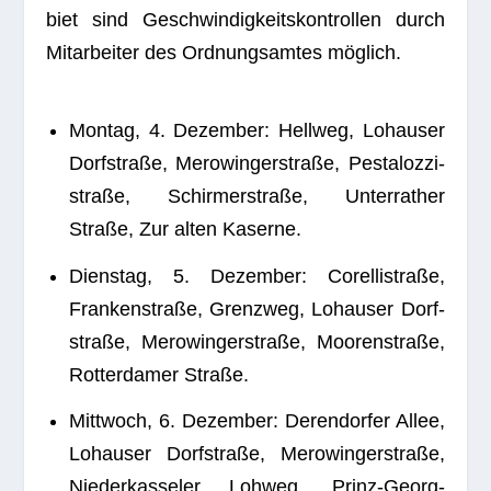
biet sind Geschwin­dig­keits­kon­trol­len durch
Mit­ar­bei­ter des Ord­nungs­am­tes möglich.
Mon­tag, 4. Dezem­ber: Hell­weg, Lohau­ser
Dorf­straße, Mero­win­ger­straße, Pes­ta­loz­zi­
straße, Schirm­er­straße, Unter­ra­ther
Straße, Zur alten Kaserne.
Diens­tag, 5. Dezem­ber: Corel­li­straße,
Fran­ken­straße, Grenz­weg, Lohau­ser Dorf­
straße, Mero­win­ger­straße, Moo­ren­straße,
Rot­ter­da­mer Straße.
Mitt­woch, 6. Dezem­ber: Deren­dor­fer Allee,
Lohau­ser Dorf­straße, Mero­win­ger­straße,
Nie­der­kas­se­ler Loh­weg, Prinz-Georg-