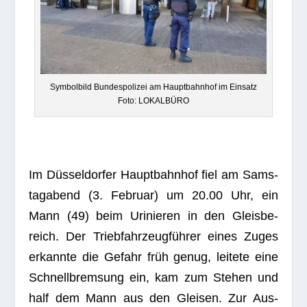
Sym­bol­bild Bun­des­po­li­zei am Haupt­bahn­hof im Ein­satz
Foto: LOKALBÜRO
Im Düs­sel­dor­fer Haupt­bahn­hof fiel am Sams­
tag­abend (3. Februar) um 20.00 Uhr, ein
Mann (49) beim Uri­nie­ren in den Gleis­be­
reich. Der Trieb­fahr­zeug­füh­rer eines Zuges
erkannte die Gefahr früh genug, lei­tete eine
Schnell­brem­sung ein, kam zum Ste­hen und
half dem Mann aus den Glei­sen. Zur Aus­