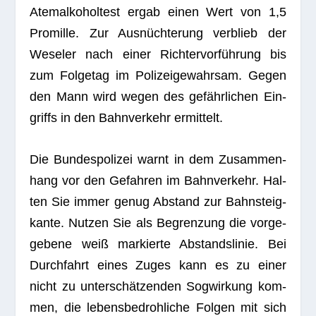
Atem­al­ko­hol­test ergab einen Wert von 1,5
Pro­mille. Zur Aus­nüch­te­rung ver­blieb der
Wese­ler nach einer Rich­ter­vor­füh­rung bis
zum Fol­ge­tag im Poli­zei­ge­wahr­sam. Gegen
den Mann wird wegen des gefähr­li­chen Ein­
griffs in den Bahn­ver­kehr ermittelt.
Die Bun­des­po­li­zei warnt in dem Zusam­men­
hang vor den Gefah­ren im Bahn­ver­kehr. Hal­
ten Sie immer genug Abstand zur Bahn­steig­
kante. Nut­zen Sie als Begren­zung die vor­ge­
ge­bene weiß mar­kierte Abstands­li­nie. Bei
Durch­fahrt eines Zuges kann es zu einer
nicht zu unter­schät­zen­den Sog­wir­kung kom­
men, die lebens­be­droh­li­che Fol­gen mit sich