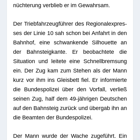
nüch­te­rung ver­blieb er im Gewahrsam.
Der Trieb­fahr­zeug­füh­rer des Regio­nal­ex­pres­
ses der Linie 10 sah schon bei Anfahrt in den
Bahn­hof, eine schwan­kende Sil­hou­ette an
der Bahn­steig­kante. Er beob­ach­tete die
Situa­tion und lei­tete eine Schnell­brem­sung
ein. Der Zug kam zum Ste­hen als der Mann
kurz vor ihm ins Gleis­bett fiel. Er infor­mierte
die Bun­des­po­li­zei über den Vor­fall, ver­ließ
sei­nen Zug, half dem 49-jäh­ri­gen Deut­schen
auf den Bahn­steig zurück und über­gab ihn an
die Beam­ten der Bundespolizei.
Der Mann wurde der Wache zuge­führt. Ein