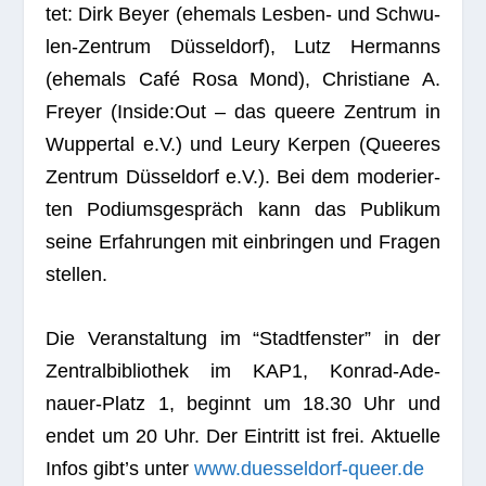
tet: Dirk Beyer (ehe­mals Les­ben- und Schwu­
len-Zen­trum Düs­sel­dorf), Lutz Her­manns
(ehe­mals Café Rosa Mond), Chris­tiane A.
Freyer (Inside:Out – das que­ere Zen­trum in
Wup­per­tal e.V.) und Leury Ker­pen (Que­e­res
Zen­trum Düs­sel­dorf e.V.). Bei dem mode­rier­
ten Podi­ums­ge­spräch kann das Publi­kum
seine Erfah­run­gen mit ein­brin­gen und Fra­gen
stellen.
Die Ver­an­stal­tung im “Stadt­fens­ter” in der
Zen­tral­bi­blio­thek im KAP1, Kon­rad-Ade­
nauer-Platz 1, beginnt um 18.30 Uhr und
endet um 20 Uhr. Der Ein­tritt ist frei. Aktu­elle
Infos gibt’s unter
www.duesseldorf-queer.de