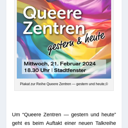
Pla­kat zur Reihe Que­ere Zen­tren — ges­tern und heute,©
Um “Que­ere Zen­tren — ges­tern und heute”
geht es beim Auf­takt einer neuen Talk­reihe