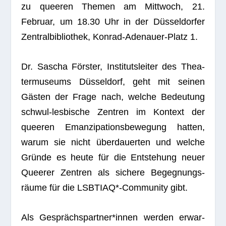
zu quee­ren The­men am Mitt­woch, 21.
Februar, um 18.30 Uhr in der Düs­sel­dor­fer
Zen­tral­bi­blio­thek, Kon­rad-Ade­nauer-Platz 1.
Dr. Sascha Förs­ter, Insti­tuts­lei­ter des Thea­
ter­mu­se­ums Düs­sel­dorf, geht mit sei­nen
Gäs­ten der Frage nach, wel­che Bedeu­tung
schwul-les­bi­sche Zen­tren im Kon­text der
quee­ren Eman­zi­pa­ti­ons­be­we­gung hat­ten,
warum sie nicht über­dau­er­ten und wel­che
Gründe es heute für die Ent­ste­hung neuer
Quee­rer Zen­tren als sichere Begeg­nungs­
räume für die LSBTIAQ*-Community gibt.
Als Gesprächspartner*innen wer­den erwar­