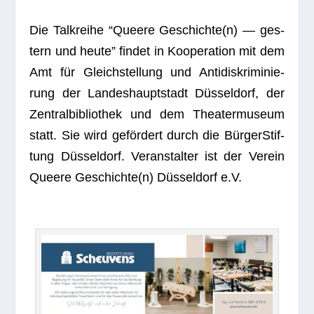
Die Talk­reihe “Que­ere Geschichte(n) — ges­
tern und heute” fin­det in Koope­ra­tion mit dem
Amt für Gleich­stel­lung und Anti­dis­kri­mi­nie­
rung der Lan­des­haupt­stadt Düs­sel­dorf, der
Zen­tral­bi­blio­thek und dem Thea­ter­mu­seum
statt. Sie wird geför­dert durch die Bür­ger­Stif­
tung Düs­sel­dorf. Ver­an­stal­ter ist der Ver­ein
Que­ere Geschichte(n) Düs­sel­dorf e.V.