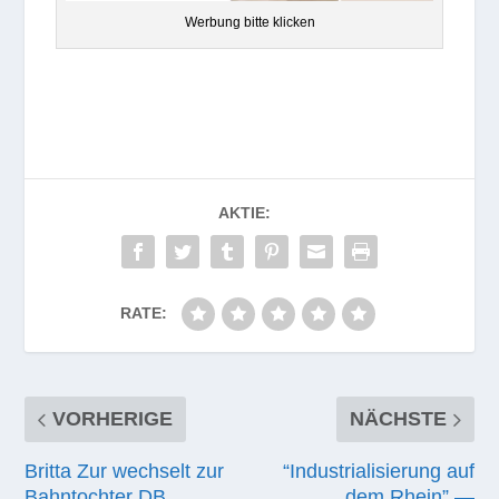
Wer­bung bitte klicken
AKTIE:
RATE:
VORHERIGE
NÄCHSTE
Britta Zur wechselt zur
“Industrialisierung auf
Bahntochter DB
dem Rhein” —