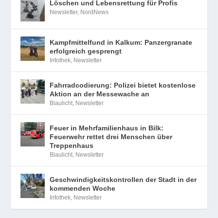
Löschen und Lebensrettung für Profis
Newsletter
,
NordNews
Kampfmittelfund in Kalkum: Panzergranate
erfolgreich gesprengt
Infothek
,
Newsletter
Fahrradcodierung: Polizei bietet kostenlose
Aktion an der Messewache an
Blaulicht
,
Newsletter
Feuer in Mehrfamilienhaus in Bilk:
Feuerwehr rettet drei Menschen über
Treppenhaus
Blaulicht
,
Newsletter
Geschwindigkeitskontrollen der Stadt in der
kommenden Woche
Infothek
,
Newsletter