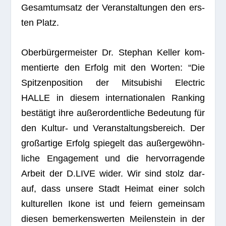
Gesamt­um­satz der Ver­an­stal­tun­gen den ers­
ten Platz.
Ober­bür­ger­meis­ter Dr. Ste­phan Kel­ler kom­
men­tierte den Erfolg mit den Wor­ten: “Die
Spit­zen­po­si­tion der Mitsu­bi­shi Elec­tric
HALLE in die­sem inter­na­tio­na­len Ran­king
bestä­tigt ihre außer­or­dent­li­che Bedeu­tung für
den Kul­tur- und Ver­an­stal­tungs­be­reich. Der
groß­ar­tige Erfolg spie­gelt das außer­ge­wöhn­
li­che Enga­ge­ment und die her­vor­ra­gende
Arbeit der D.LIVE wider. Wir sind stolz dar­
auf, dass unsere Stadt Hei­mat einer solch
kul­tu­rel­len Ikone ist und fei­ern gemein­sam
die­sen bemer­kens­wer­ten Mei­len­stein in der