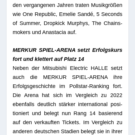
den ver­gan­ge­nen Jah­ren tra­ten Musik­grö­ßen
wie One Repu­blic, Eme­lie Sandé, 5 Seconds
of Sum­mer, Drop­kick Mur­phys, The Chains­
mo­kers und Ana­sta­cia auf.
MERKUR SPIEL-ARENA setzt Erfolgs­kurs
fort und klet­tert auf Platz 14
Neben der Mitsu­bi­shi Elec­tric HALLE setzt
auch die MERKUR SPIEL-ARENA ihre
Erfolgs­ge­schichte im Poll­star-Ran­king fort.
Die Arena hat sich im Ver­gleich zu 2022
eben­falls deut­lich stär­ker inter­na­tio­nal posi­
tio­niert und belegt nun Rang 14 basie­rend
auf den ver­kauf­ten Tickets. Im Ver­gleich zu
ande­ren deut­schen Sta­dien belegt sie in ihrer