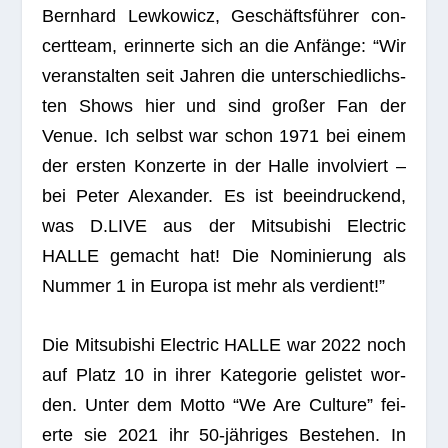
Bern­hard Lew­ko­wicz, Geschäfts­füh­rer con­
cert­team, erin­nerte sich an die Anfänge: “Wir
ver­an­stal­ten seit Jah­ren die unter­schied­lichs­
ten Shows hier und sind gro­ßer Fan der
Venue. Ich selbst war schon 1971 bei einem
der ers­ten Kon­zerte in der Halle invol­viert –
bei Peter Alex­an­der. Es ist beein­dru­ckend,
was D.LIVE aus der Mitsu­bi­shi Elec­tric
HALLE gemacht hat! Die Nomi­nie­rung als
Num­mer 1 in Europa ist mehr als verdient!”
Die Mitsu­bi­shi Elec­tric HALLE war 2022 noch
auf Platz 10 in ihrer Kate­go­rie gelis­tet wor­
den. Unter dem Motto “We Are Cul­ture” fei­
erte sie 2021 ihr 50-jäh­ri­ges Bestehen. In