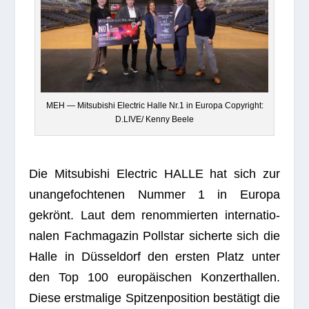
MEH — Mitsu­bi­shi Elec­tric Halle Nr.1 in Europa Copy­right:
D.LIVE/ Kenny Beele
Die Mitsu­bi­shi Elec­tric HALLE hat sich zur
unan­ge­foch­te­nen Num­mer 1 in Europa
gekrönt. Laut dem renom­mier­ten inter­na­tio­
na­len Fach­ma­ga­zin Poll­star sicherte sich die
Halle in Düs­sel­dorf den ers­ten Platz unter
den Top 100 euro­päi­schen Kon­zert­hal­len.
Diese erst­ma­lige Spit­zen­po­si­tion bestä­tigt die