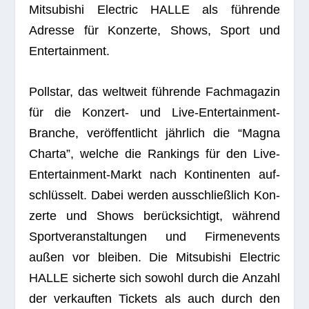
Mitsu­bi­shi Elec­tric HALLE als füh­rende
Adresse für Kon­zerte, Shows, Sport und
Entertainment.
Poll­star, das welt­weit füh­rende Fach­ma­ga­zin
für die Kon­zert- und Live-Enter­tain­ment-
Bran­che, ver­öf­fent­licht jähr­lich die “Magna
Charta”, wel­che die Ran­kings für den Live-
Enter­tain­ment-Markt nach Kon­ti­nen­ten auf­
schlüs­selt. Dabei wer­den aus­schließ­lich Kon­
zerte und Shows berück­sich­tigt, wäh­rend
Sport­ver­an­stal­tun­gen und Fir­men­events
außen vor blei­ben. Die Mitsu­bi­shi Elec­tric
HALLE sicherte sich sowohl durch die Anzahl
der ver­kauf­ten Tickets als auch durch den