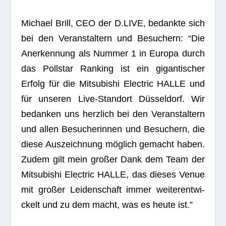
Michael Brill, CEO der D.LIVE, bedankte sich
bei den Ver­an­stal­tern und Besu­chern: “Die
Aner­ken­nung als Num­mer 1 in Europa durch
das Poll­star Ran­king ist ein gigan­ti­scher
Erfolg für die Mitsu­bi­shi Elec­tric HALLE und
für unse­ren Live-Stand­ort Düs­sel­dorf. Wir
bedan­ken uns herz­lich bei den Ver­an­stal­tern
und allen Besu­che­rin­nen und Besu­chern, die
diese Aus­zeich­nung mög­lich gemacht haben.
Zudem gilt mein gro­ßer Dank dem Team der
Mitsu­bi­shi Elec­tric HALLE, das die­ses Venue
mit gro­ßer Lei­den­schaft immer wei­ter­ent­wi­
ckelt und zu dem macht, was es heute ist.”