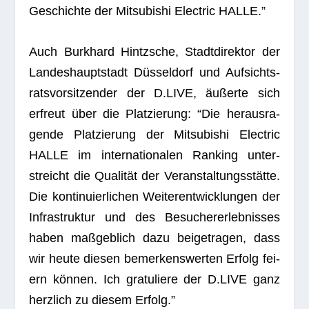
Geschichte der Mitsu­bi­shi Elec­tric HALLE.”
Auch Burk­hard Hintzsche, Stadt­di­rek­tor der
Lan­des­haupt­stadt Düs­sel­dorf und Auf­sichts­
rats­vor­sit­zen­der der D.LIVE, äußerte sich
erfreut über die Plat­zie­rung: “Die her­aus­ra­
gende Plat­zie­rung der Mitsu­bi­shi Elec­tric
HALLE im inter­na­tio­na­len Ran­king unter­
streicht die Qua­li­tät der Ver­an­stal­tungs­stätte.
Die kon­ti­nu­ier­li­chen Wei­ter­ent­wick­lun­gen der
Infra­struk­tur und des Besu­cher­er­leb­nis­ses
haben maß­geb­lich dazu bei­getra­gen, dass
wir heute die­sen bemer­kens­wer­ten Erfolg fei­
ern kön­nen. Ich gra­tu­liere der D.LIVE ganz
herz­lich zu die­sem Erfolg.”