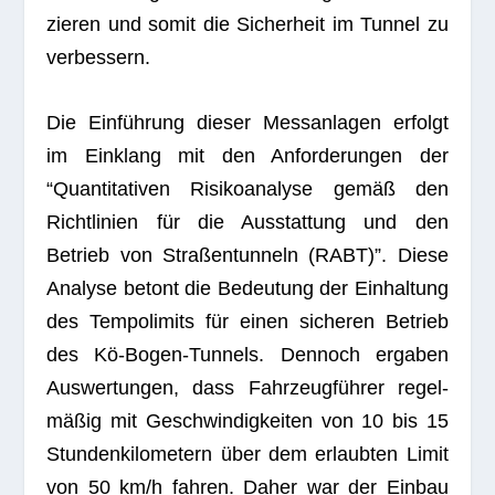
zie­ren und somit die Sicher­heit im Tun­nel zu
verbessern.
Die Ein­füh­rung die­ser Mess­an­la­gen erfolgt
im Ein­klang mit den Anfor­de­run­gen der
“Quan­ti­ta­ti­ven Risi­ko­ana­lyse gemäß den
Richt­li­nien für die Aus­stat­tung und den
Betrieb von Stra­ßen­tun­neln (RABT)”. Diese
Ana­lyse betont die Bedeu­tung der Ein­hal­tung
des Tem­po­li­mits für einen siche­ren Betrieb
des Kö-Bogen-Tun­nels. Den­noch erga­ben
Aus­wer­tun­gen, dass Fahr­zeug­füh­rer regel­
mä­ßig mit Geschwin­dig­kei­ten von 10 bis 15
Stun­den­ki­lo­me­tern über dem erlaub­ten Limit
von 50 km/h fah­ren. Daher war der Ein­bau