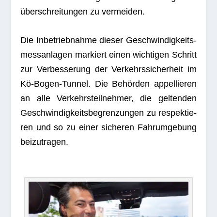
über­schrei­tun­gen zu vermeiden.
Die Inbe­trieb­nahme die­ser Geschwin­dig­keits­
mess­an­la­gen mar­kiert einen wich­ti­gen Schritt
zur Ver­bes­se­rung der Ver­kehrs­si­cher­heit im
Kö-Bogen-Tun­nel. Die Behör­den appel­lie­ren
an alle Ver­kehrs­teil­neh­mer, die gel­ten­den
Geschwin­dig­keits­be­gren­zun­gen zu respek­tie­
ren und so zu einer siche­ren Fahr­um­ge­bung
beizutragen.