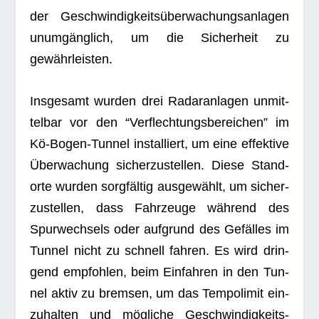
der Geschwin­dig­keits­über­wa­chungs­an­la­gen
unum­gäng­lich, um die Sicher­heit zu
gewährleisten.
Ins­ge­samt wur­den drei Radar­an­la­gen unmit­
tel­bar vor den “Ver­flech­tungs­be­rei­chen” im
Kö-Bogen-Tun­nel instal­liert, um eine effek­tive
Über­wa­chung sicher­zu­stel­len. Diese Stand­
orte wur­den sorg­fäl­tig aus­ge­wählt, um sicher­
zu­stel­len, dass Fahr­zeuge wäh­rend des
Spur­wech­sels oder auf­grund des Gefäl­les im
Tun­nel nicht zu schnell fah­ren. Es wird drin­
gend emp­foh­len, beim Ein­fah­ren in den Tun­
nel aktiv zu brem­sen, um das Tem­po­li­mit ein­
zu­hal­ten und mög­li­che Geschwin­dig­keits­