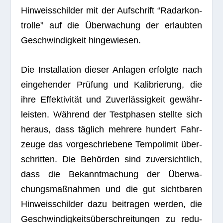
Hin­weis­schil­der mit der Auf­schrift “Radar­kon­
trolle” auf die Über­wa­chung der erlaub­ten
Geschwin­dig­keit hingewiesen.
Die Instal­la­tion die­ser Anla­gen erfolgte nach
ein­ge­hen­der Prü­fung und Kali­brie­rung, die
ihre Effek­ti­vi­tät und Zuver­läs­sig­keit gewähr­
leis­ten. Wäh­rend der Test­pha­sen stellte sich
her­aus, dass täg­lich meh­rere hun­dert Fahr­
zeuge das vor­ge­schrie­bene Tem­po­li­mit über­
schrit­ten. Die Behör­den sind zuver­sicht­lich,
dass die Bekannt­ma­chung der Über­wa­
chungs­maß­nah­men und die gut sicht­ba­ren
Hin­weis­schil­der dazu bei­tra­gen wer­den, die
Geschwin­dig­keits­über­schrei­tun­gen zu redu­