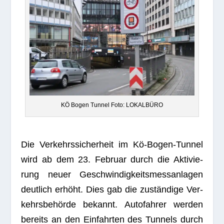
KÖ Bogen Tun­nel Foto: LOKALBÜRO
Die Ver­kehrs­si­cher­heit im Kö-Bogen-Tun­nel
wird ab dem 23. Februar durch die Akti­vie­
rung neuer Geschwin­dig­keits­mess­an­la­gen
deut­lich erhöht. Dies gab die zustän­dige Ver­
kehrs­be­hörde bekannt. Auto­fah­rer wer­den
bereits an den Ein­fahr­ten des Tun­nels durch