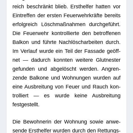
reich beschränkt blieb. Erst­hel­fer hat­ten vor
Ein­tref­fen der ers­ten Feu­er­wehr­kräfte bereits
erfolg­reich Lösch­maß­nah­men durch­ge­führt.
Die Feu­er­wehr kon­trol­lierte den betrof­fe­nen
Bal­kon und führte Nach­lösch­ar­bei­ten durch.
Im Ver­lauf wurde ein Teil der Fas­sade geöff­
net — dadurch konn­ten wei­tere Glut­nes­ter
gefun­den und abge­löscht wer­den. Angren­
zende Bal­kone und Woh­nun­gen wur­den auf
eine Aus­brei­tung von Feuer und Rauch kon­
trol­liert — es wurde keine Aus­brei­tung
festgestellt.
Die Bewoh­ne­rin der Woh­nung sowie anwe­
sende Erst­hel­fer wur­den durch den Ret­tungs­