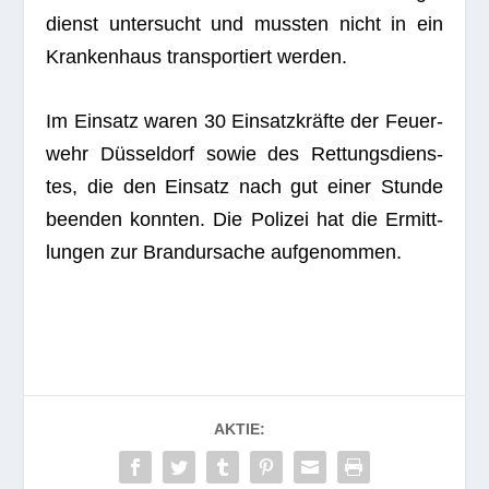
dienst unter­sucht und muss­ten nicht in ein
Kran­ken­haus trans­por­tiert werden.
Im Ein­satz waren 30 Ein­satz­kräfte der Feu­er­
wehr Düs­sel­dorf sowie des Ret­tungs­diens­
tes, die den Ein­satz nach gut einer Stunde
been­den konn­ten. Die Poli­zei hat die Ermitt­
lun­gen zur Brand­ur­sa­che aufgenommen.
AKTIE: