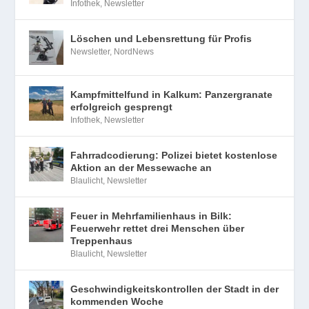
Infothek
,
Newsletter
Löschen und Lebensrettung für Profis
Newsletter
,
NordNews
Kampfmittelfund in Kalkum: Panzergranate
erfolgreich gesprengt
Infothek
,
Newsletter
Fahrradcodierung: Polizei bietet kostenlose
Aktion an der Messewache an
Blaulicht
,
Newsletter
Feuer in Mehrfamilienhaus in Bilk:
Feuerwehr rettet drei Menschen über
Treppenhaus
Blaulicht
,
Newsletter
Geschwindigkeitskontrollen der Stadt in der
kommenden Woche