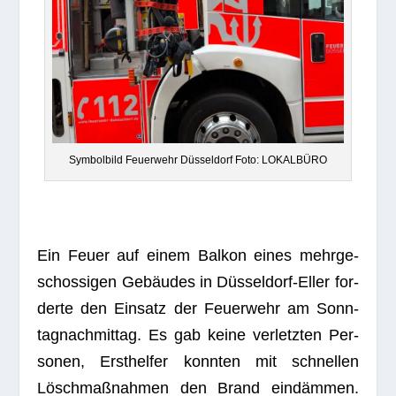
Sym­bol­bild Feu­er­wehr Düs­sel­dorf Foto: LOKALBÜRO
Ein Feuer auf einem Bal­kon eines mehr­ge­
schos­si­gen Gebäu­des in Düs­sel­dorf-Eller for­
derte den Ein­satz der Feu­er­wehr am Sonn­
tag­nach­mit­tag. Es gab keine ver­letz­ten Per­
so­nen, Erst­hel­fer konn­ten mit schnel­len
Lösch­maß­nah­men den Brand ein­däm­men.