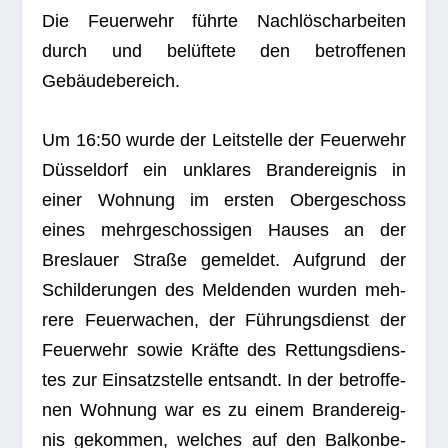
Die Feu­er­wehr führte Nach­lösch­ar­bei­ten
durch und belüf­tete den betrof­fe­nen
Gebäudebereich.
Um 16:50 wurde der Leit­stelle der Feu­er­wehr
Düs­sel­dorf ein unkla­res Brand­er­eig­nis in
einer Woh­nung im ers­ten Ober­ge­schoss
eines mehr­ge­schos­si­gen Hau­ses an der
Bres­lauer Straße gemel­det. Auf­grund der
Schil­de­run­gen des Mel­den­den wur­den meh­
rere Feu­er­wa­chen, der Füh­rungs­dienst der
Feu­er­wehr sowie Kräfte des Ret­tungs­diens­
tes zur Ein­satz­stelle ent­sandt. In der betrof­fe­
nen Woh­nung war es zu einem Brand­er­eig­
nis gekom­men, wel­ches auf den Bal­kon­be­