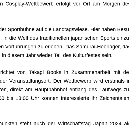
den Cos­play-Wett­be­werb erfolgt vor Ort am Mor­gen de
ung der Sport­bühne auf die Land­tags­wiese. Hier haben Besu
 in die Welt des tra­di­tio­nel­len japa­ni­schen Sports ein­zu
en Vor­füh­run­gen zu erle­ben. Das Samu­rai-Heer­la­ger, da
 in die­sem Jahr wie­der Teil des Kul­tur­fes­tes sein.
e­rich­tet von Takagi Books in Zusam­men­ar­beit mit de
der Ver­an­stal­tungs­ort: Der Wett­be­werb wird erst­mals i
al­ten, direkt am Haupt­bahn­hof ent­lang des Lauf­wegs zu
00 bis 18:00 Uhr kön­nen Inter­es­sierte ihr Zei­chen­ta­len
unk­ten steht auch der Wirt­schafts­tag Japan 2024 al