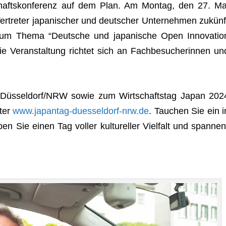
chafts­kon­fe­renz auf dem Plan. Am Mon­tag, den 27. Ma
 Ver­tre­ter japa­ni­scher und deut­scher Unter­neh­men zukünf
 zum Thema “Deut­sche und japa­ni­sche Open Inno­va­tio
e Ver­an­stal­tung rich­tet sich an Fach­be­su­che­rin­nen un
g Düsseldorf/NRW sowie zum Wirt­schafts­tag Japan 202
nter
www.japantag-duesseldorf-nrw.de
. Tau­chen Sie ein i
en Sie einen Tag vol­ler kul­tu­rel­ler Viel­falt und span­nen