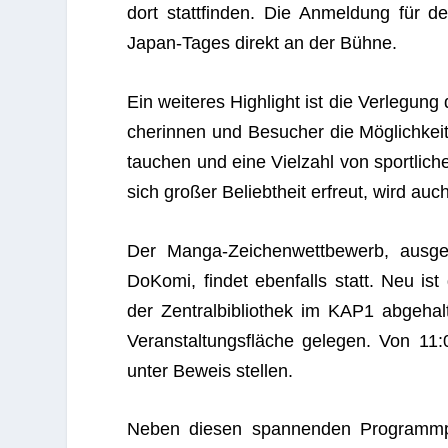
dort statt­fin­den. Die Anmel­dung für 
Japan-Tages direkt an der Bühne.
Ein wei­te­res High­light ist die Ver­le­g
che­rin­nen und Besu­cher die Mög­lich­keit,
tau­chen und eine Viel­zahl von sport­li­ch
sich gro­ßer Beliebt­heit erfreut, wird auch
Der Manga-Zei­chen­wett­be­werb, aus­g
DoKomi, fin­det eben­falls statt. Neu ist 
der Zen­tral­bi­blio­thek im KAP1 abge­h
Ver­an­stal­tungs­flä­che gele­gen. Von 11:
unter Beweis stellen.
Neben die­sen span­nen­den Pro­gramm­p