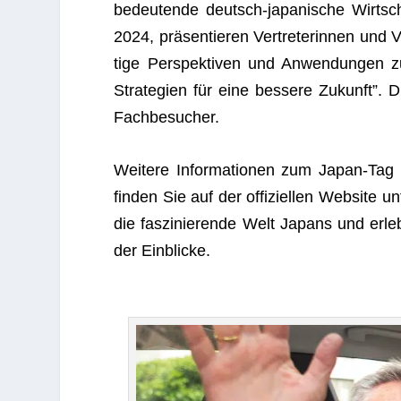
bedeu­tende deutsch-japa­ni­sche Wirt­s
2024, prä­sen­tie­ren Ver­tre­te­rin­nen und
tige Per­spek­ti­ven und Anwen­dun­gen
Stra­te­gien für eine bes­sere Zukunft”. Di
Fachbesucher.
Wei­tere Infor­ma­tio­nen zum Japan-Ta
fin­den Sie auf der offi­zi­el­len Web­site u
die fas­zi­nie­rende Welt Japans und erle­b
der Einblicke.