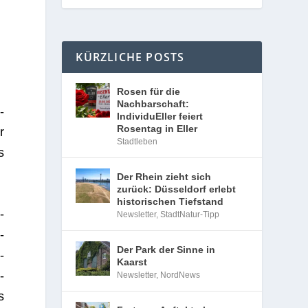
KÜRZLICHE POSTS
Rosen für die
Nachbarschaft:
­
IndividuEller feiert
Rosentag in Eller
r
Stadtleben
s
Der Rhein zieht sich
zurück: Düsseldorf erlebt
historischen Tiefstand
-
Newsletter
,
StadtNatur-Tipp
­
Der Park der Sinne in
­
Kaarst
-
Newsletter
,
NordNews
s