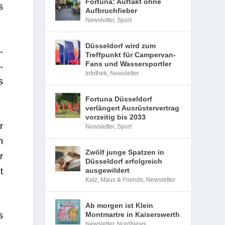
Fortuna: Auftakt ohne
s
Aufbruchfieber
Newsletter
,
Sport
Düsseldorf wird zum
­
Treffpunkt für Campervan-
Fans und Wassersportler
­
Infothek
,
Newsletter
s
Fortuna Düsseldorf
verlängert Ausrüstervertrag
vorzeitig bis 2033
r
Newsletter
,
Sport
n
Zwölf junge Spatzen in
r
Düsseldorf erfolgreich
t
ausgewildert
Katz, Maus & Friends
,
Newsletter
Ab morgen ist Klein
Montmartre in Kaiserswerth
s
Newsletter
,
NordNews