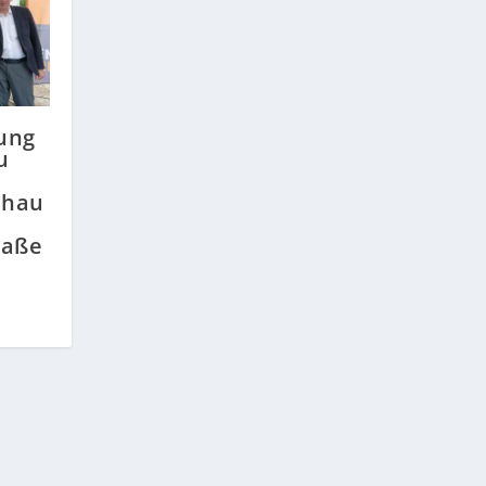
ung
u
shau
raße