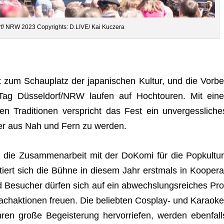
f/ NRW 2023 Copy­rights: D.LIVE/ Kai Kuczera
 zum Schau­platz der japa­ni­schen Kul­tur, und die Vor­be
an-Tag Düsseldorf/NRW lau­fen auf Hoch­tou­ren. Mit eine
Tra­di­tio­nen ver­spricht das Fest ein unver­gess­li­che
cher aus Nah und Fern zu werden.
t die Zusam­men­ar­beit mit der DoKomi für die Pop­kul­tur
ert sich die Bühne in die­sem Jahr erst­mals in Koope­ra
 Besu­cher dür­fen sich auf ein abwechs­lungs­rei­ches Pro
ach­ak­tio­nen freuen. Die belieb­ten Cos­play- und Karaoke
ren große Begeis­te­rung her­vor­rie­fen, wer­den eben­fall