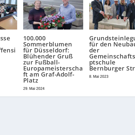
esse
100.000
Grundsteinleg
Sommerblumen
für den Neuba
ffensi
für Düsseldorf:
der
Blühender Gruß
Gemeinschaft
zur Fußball-
ptschule
Europameisterscha
Bernburger St
ft am Graf-Adolf-
8. Mai 2023
Platz
29. Mai 2024