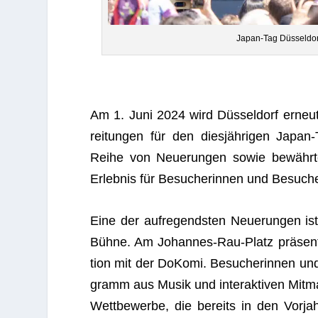
Japan-Tag Düsseldor
Am 1. Juni 2024 wird Düs­sel­dorf erneut
rei­tun­gen für den dies­jäh­ri­gen Jap
Reihe von Neue­run­gen sowie bewähr­ten 
Erleb­nis für Besu­che­rin­nen und Besu­
Eine der auf­re­gends­ten Neue­run­gen is
Bühne. Am Johan­nes-Rau-Platz prä­sen­ti
tion mit der DoKomi. Besu­che­rin­nen und
gramm aus Musik und inter­ak­ti­ven Mit­m
Wett­be­werbe, die bereits in den Vor­jah­