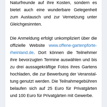
Natur­freunde auf ihre Kos­ten, son­dern es
bie­tet auch eine wun­der­bare Gele­gen­heit
zum Aus­tausch und zur Ver­net­zung unter
Gleichgesinnten.
Die Anmel­dung erfolgt unkom­pli­ziert über die
offi­zi­elle Web­site
www.offene-gartenpforte-
rheinland.de
. Dort kön­nen die Teil­neh­mer
ihre bevor­zug­ten Ter­mine aus­wäh­len und bis
zu drei aus­sa­ge­kräf­tige Fotos ihres Gar­tens
hoch­la­den, die zur Bewer­bung der Ver­an­stal­
tung genutzt wer­den. Die Teil­nah­me­ge­büh­ren
belau­fen sich auf 25 Euro für Pri­vat­gär­ten
und 100 Euro für Pri­vat­gär­ten mit Gewerbe.