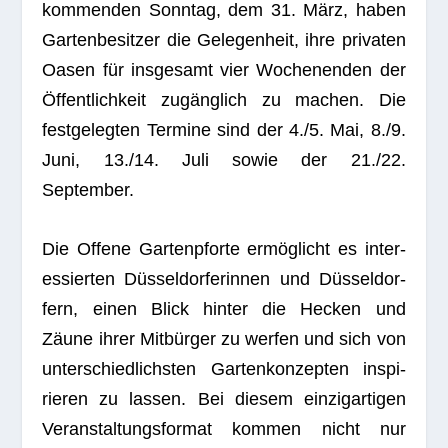
kom­men­den Sonn­tag, dem 31. März, haben
Gar­ten­be­sit­zer die Gele­gen­heit, ihre pri­va­ten
Oasen für ins­ge­samt vier Wochen­en­den der
Öffent­lich­keit zugäng­lich zu machen. Die
fest­ge­leg­ten Ter­mine sind der 4./5. Mai, 8./9.
Juni, 13./14. Juli sowie der 21./22.
September.
Die Offene Gar­ten­pforte ermög­licht es inter­
es­sier­ten Düs­sel­dor­fe­rin­nen und Düs­sel­dor­
fern, einen Blick hin­ter die Hecken und
Zäune ihrer Mit­bür­ger zu wer­fen und sich von
unter­schied­lichs­ten Gar­ten­kon­zep­ten inspi­
rie­ren zu las­sen. Bei die­sem ein­zig­ar­ti­gen
Ver­an­stal­tungs­for­mat kom­men nicht nur