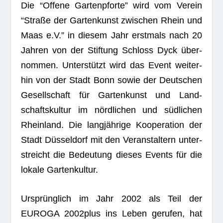
Die “Offene Gar­ten­pforte” wird vom Ver­ein
“Straße der Gar­ten­kunst zwi­schen Rhein und
Maas e.V.” in die­sem Jahr erst­mals nach 20
Jah­ren von der Stif­tung Schloss Dyck über­
nom­men. Unter­stützt wird das Event wei­ter­
hin von der Stadt Bonn sowie der Deut­schen
Gesell­schaft für Gar­ten­kunst und Land­
schafts­kul­tur im nörd­li­chen und süd­li­chen
Rhein­land. Die lang­jäh­rige Koope­ra­tion der
Stadt Düs­sel­dorf mit den Ver­an­stal­tern unter­
streicht die Bedeu­tung die­ses Events für die
lokale Gartenkultur.
Ursprüng­lich im Jahr 2002 als Teil der
EUROGA 2002plus ins Leben geru­fen, hat