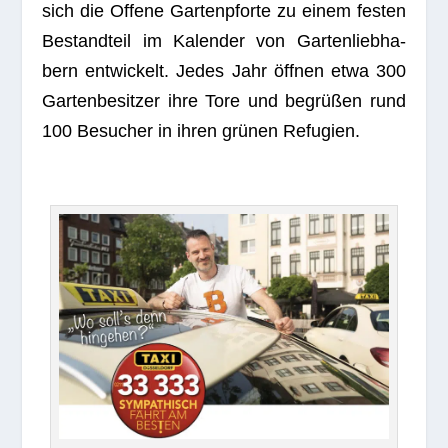
sich die Offene Gar­ten­pforte zu einem fes­ten
Bestand­teil im Kalen­der von Gar­ten­lieb­ha­
bern ent­wi­ckelt. Jedes Jahr öff­nen etwa 300
Gar­ten­be­sit­zer ihre Tore und begrü­ßen rund
100 Besu­cher in ihren grü­nen Refugien.