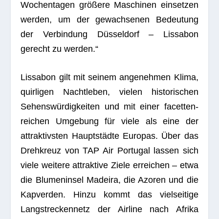
Wochen­ta­gen grö­ßere Maschi­nen ein­set­zen
wer­den, um der gewach­se­nen Bedeu­tung
der Ver­bin­dung Düs­sel­dorf – Lis­sa­bon
gerecht zu werden.“
Lis­sa­bon gilt mit sei­nem ange­neh­men Klima,
quir­li­gen Nacht­le­ben, vie­len his­to­ri­schen
Sehens­wür­dig­kei­ten und mit einer facet­ten­
rei­chen Umge­bung für viele als eine der
attrak­tivs­ten Haupt­städte Euro­pas. Über das
Dreh­kreuz von TAP Air Por­tu­gal las­sen sich
viele wei­tere attrak­tive Ziele errei­chen – etwa
die Blu­men­in­sel Madeira, die Azo­ren und die
Kap­ver­den. Hinzu kommt das viel­sei­tige
Lang­stre­cken­netz der Air­line nach Afrika