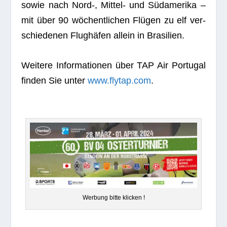
sowie nach Nord‑, Mit­tel- und Süd­ame­rika –
mit über 90 wöchent­li­chen Flü­gen zu elf ver­
schie­de­nen Flug­hä­fen allein in Brasilien.
Wei­tere Infor­ma­tio­nen über TAP Air Por­tu­gal
fin­den Sie unter
www.flytap.com
.
Wer­bung bitte klicken !