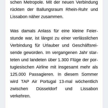
schen Metro­pole. Mit der neuen Ver­bin­dung
rück­ten der Bal­lungs­raum Rhein-Ruhr und
Lis­sa­bon näher zusammen.
Was damals Anlass für eine kleine Fei­er­
stunde war, ist längst zu einer ver­läss­li­chen
Ver­bin­dung für Urlau­ber und Geschäfts­rei­
sende gewor­den. Im ver­gan­ge­nen Jahr star­
te­ten und lan­de­ten über 1.300 Flüge der por­
tu­gie­si­schen Air­line mit ins­ge­samt mehr als
125.000 Pas­sa­gie­ren. In die­sem Som­mer
wird TAP Air Por­tu­gal 13-mal wöchent­lich
zwi­schen Düs­sel­dorf und Lis­sa­bon
verkehren.