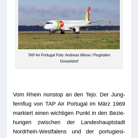
TAP Air Por­tu­gal Foto: Andreas Wiese / Flug­ha­fen
Düsseldorf
Vom Rhein non­stop an den Tejo. Der Jung­
fern­flug von TAP Air Por­tu­gal im März 1969
mar­kiert einen wich­ti­gen Punkt in den Bezie­
hun­gen zwi­schen der Lan­des­haupt­stadt
Nord­rhein-West­fa­lens und der por­tu­gie­si­