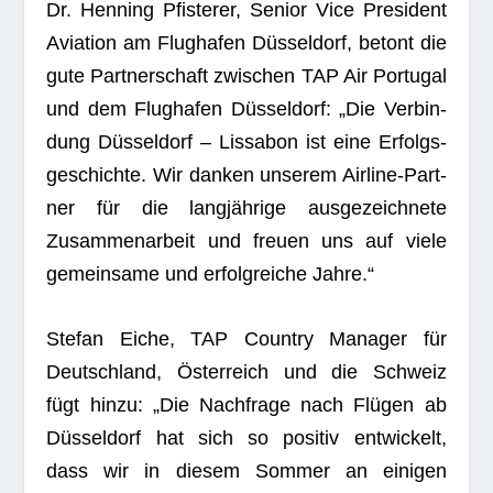
Dr. Hen­ning Pfis­terer, Senior Vice Pre­si­dent
Avia­tion am Flug­ha­fen Düs­sel­dorf, betont die
gute Part­ner­schaft zwi­schen TAP Air Por­tu­gal
und dem Flug­ha­fen Düs­sel­dorf: „Die Ver­bin­
dung Düs­sel­dorf – Lis­sa­bon ist eine Erfolgs­
ge­schichte. Wir dan­ken unse­rem Air­line-Part­
ner für die lang­jäh­rige aus­ge­zeich­nete
Zusam­men­ar­beit und freuen uns auf viele
gemein­same und erfolg­rei­che Jahre.“
Ste­fan Eiche, TAP Coun­try Mana­ger für
Deutsch­land, Öster­reich und die Schweiz
fügt hinzu: „Die Nach­frage nach Flü­gen ab
Düs­sel­dorf hat sich so posi­tiv ent­wi­ckelt,
dass wir in die­sem Som­mer an eini­gen