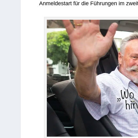
Anmel­de­start für die Füh­run­gen im zwei­