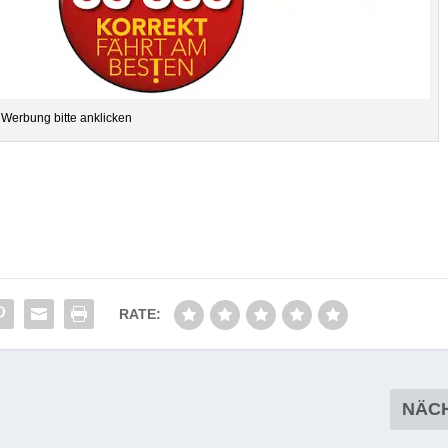
Wer­bung bitte anklicken
RATE:
NÄC