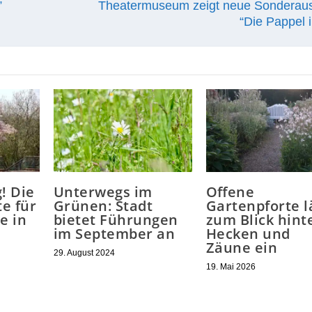
”
Theatermuseum zeigt neue Sonderaus
“Die Pappel 
! Die
Unterwegs im
Offene
e für
Grünen: Stadt
Gartenpforte l
e in
bietet Führungen
zum Blick hint
im September an
Hecken und
Zäune ein
29. August 2024
19. Mai 2026