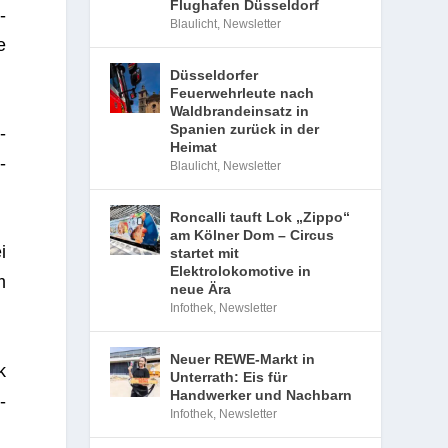
Flughafen Düsseldorf
-
Blaulicht
,
Newsletter
e
Düsseldorfer
Feuerwehrleute nach
Waldbrandeinsatz in
Spanien zurück in der
­
Heimat
­
Blaulicht
,
Newsletter
Roncalli tauft Lok „Zippo“
am Kölner Dom – Circus
i
startet mit
Elektrolokomotive in
m
neue Ära
Infothek
,
Newsletter
Neuer REWE-Markt in
k
Unterrath: Eis für
Handwerker und Nachbarn
­
Infothek
,
Newsletter