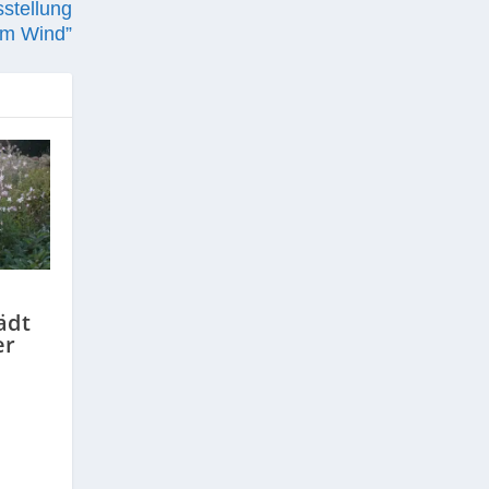
stellung
im Wind”
ädt
er