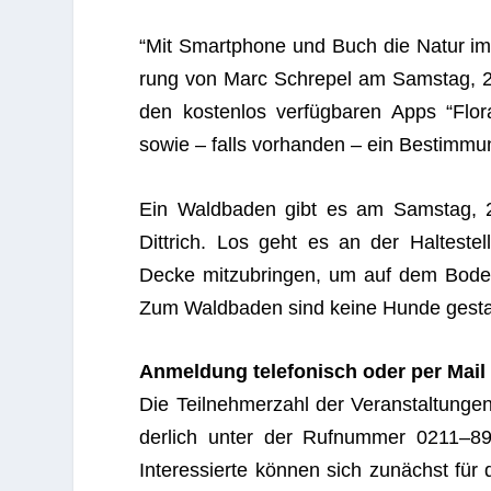
“Mit Smart­phone und Buch die Natur im Gr
rung von Marc Schre­pel am Sams­tag, 27. 
den kos­ten­los ver­füg­ba­ren Apps “Flo
sowie – falls vor­han­den – ein Bestim­mu
Ein Wald­ba­den gibt es am Sams­tag,
Dittrich. Los geht es an der Hal­te­stel
Decke mit­zu­brin­gen, um auf dem Bode
Zum Wald­ba­den sind keine Hunde gesta
Anmel­dung tele­fo­nisch oder per Mail
Die Teil­neh­mer­zahl der Ver­an­stal­tun­g
der­lich unter der Ruf­num­mer 0211
Inter­es­sierte kön­nen sich zunächst für