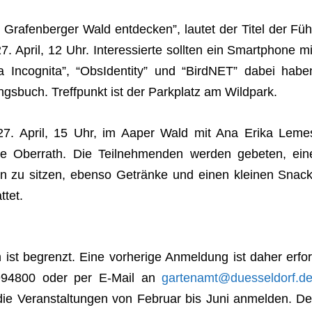
a­fen­ber­ger Wald ent­de­cken”, lau­tet der Titel der Füh
April, 12 Uhr. Inter­es­sierte soll­ten ein Smart­phone mi
ra Inco­gnita”, “Obs­I­den­tity” und “Bird­NET” dabei habe
ngs­buch. Treff­punkt ist der Park­platz am Wildpark.
 27. April, 15 Uhr, im Aaper Wald mit Ana Erika Leme
le Ober­rath. Die Teil­neh­men­den wer­den gebe­ten, ein
n zu sit­zen, ebenso Getränke und einen klei­nen Snack
ttet.
en ist begrenzt. Eine vor­he­rige Anmel­dung ist daher erfor
–8994800 oder per E‑Mail an
gartenamt@duesseldorf.d
 die Ver­an­stal­tun­gen von Februar bis Juni anmel­den. De