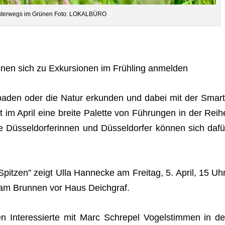
Unter­wegs im Grü­nen Foto: LOKALBÜRO
kön­nen sich zu Exkur­sio­nen im Früh­ling anmelden
ba­den oder die Natur erkun­den und dabei mit der Smart
t im April eine breite Palette von Füh­run­gen in der Reih
 Düs­sel­dor­fe­rin­nen und Düs­sel­dor­fer kön­nen sich dafü
pit­zen” zeigt Ulla Hanne­cke am Frei­tag, 5. April, 15 Uhr
s am Brun­nen vor Haus Deichgraf.
 Inter­es­sierte mit Marc Schre­pel Vogel­stim­men in de