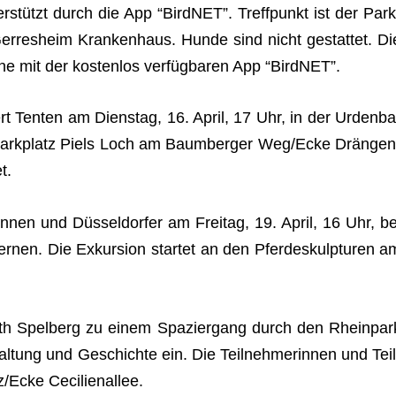
er­stützt durch die App “Bird­NET”. Treff­punkt ist der Park
Ger­res­heim Kran­ken­haus. Hunde sind nicht gestat­tet. Di
e mit der kos­ten­los ver­füg­ba­ren App “Bird­NET”.
ert Ten­ten am Diens­tag, 16. April, 17 Uhr, in der Urden­ba
­park­platz Piels Loch am Baum­ber­ger Weg/Ecke Drän­gen
t.
n­nen und Düs­sel­dor­fer am Frei­tag, 19. April, 16 Uhr, be
­nen. Die Exkur­sion star­tet an den Pfer­de­skulp­tu­ren a
uth Spel­berg zu einem Spa­zier­gang durch den Rhein­par
al­tung und Geschichte ein. Die Teil­neh­me­rin­nen und Teil
tz/Ecke Cecilienallee.