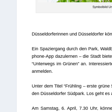
Sym­bol­bild 
Düs­sel­dor­fe­rin­nen und Düs­sel­dor­fer 
Ein Spa­zier­gang durch den Park, Wald­
phone-App dazu­ler­nen – die Stadt bie­te
“Unter­wegs im Grü­nen” an. Inter­es­sierte
anmelden.
Unter dem Titel “Früh­ling – erste grüne S
den Düs­sel­dor­fer Süd­park. Los geht e
Am Sams­tag, 6. April, 7.30 Uhr, kön­nen