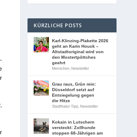
KÜRZLICHE POSTS
Karl-Klinzing-Plakette 2026
geht an Karin Houck –
Altstadtoriginal wird von
den Mostertpöttches
­
geehrt
e
Menschen
,
Newsletter
r
Grau raus, Grün rein:
Düsseldorf setzt auf
Entsiegelung gegen
die Hitze
,
StadtNatur-Tipp
,
Newsletter
Kokain in Lutschern
versteckt: Zollhunde
r
stoppen 68-Jährigen am