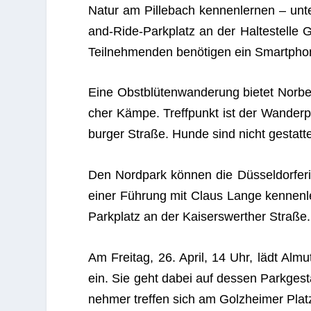
Natur am Pil­le­bach ken­nen­ler­nen – unt
and-Ride-Park­platz an der Hal­te­stelle 
Teil­neh­men­den benö­ti­gen ein Smart­phon
Eine Obst­blü­ten­wan­de­rung bie­tet Nor­b
cher Kämpe. Treff­punkt ist der Wan­der
bur­ger Straße. Hunde sind nicht gestatte
Den Nord­park kön­nen die Düs­sel­dor­fe­ri
einer Füh­rung mit Claus Lange ken­nen­ler
Park­platz an der Kai­sers­wert­her Straße.
Am Frei­tag, 26. April, 14 Uhr, lädt Alm
ein. Sie geht dabei auf des­sen Park­ge­st
neh­mer tref­fen sich am Golz­hei­mer Pla