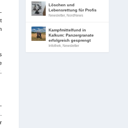
Löschen und
Lebensrettung für Profis
­
Newsletter
,
NordNews
t
n
Kampfmittelfund in
Kalkum: Panzergranate
erfolgreich gesprengt
Infothek
,
Newsletter
s
e
.
­
e
.
r