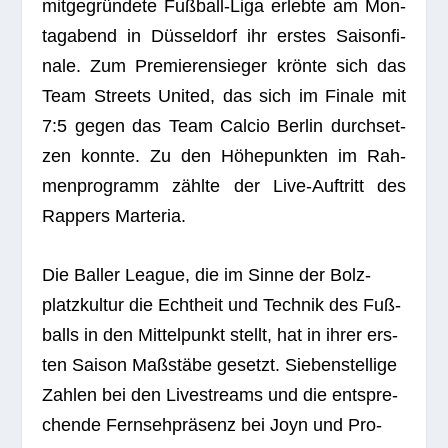
mit­ge­grün­dete Fuß­ball-Liga erlebte am Mon­
tag­abend in Düs­sel­dorf ihr ers­tes Sai­son­fi­
nale. Zum Pre­mie­ren­sie­ger krönte sich das
Team Streets United, das sich im Finale mit
7:5 gegen das Team Cal­cio Ber­lin durch­set­
zen konnte. Zu den Höhe­punk­ten im Rah­
men­pro­gramm zählte der Live-Auf­tritt des
Rap­pers Marteria.
Die Bal­ler League, die im Sinne der Bolz­
platz­kul­tur die Echt­heit und Tech­nik des Fuß­
balls in den Mit­tel­punkt stellt, hat in ihrer ers­
ten Sai­son Maß­stäbe gesetzt. Sie­ben­stel­lige
Zah­len bei den Live­streams und die ent­spre­
chende Fern­seh­prä­senz bei Joyn und Pro­