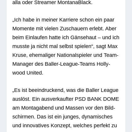
alla oder Strea­mer MontanaBlack.
„Ich habe in mei­ner Kar­riere schon ein paar
Momente mit vie­len Zuschau­ern erlebt. Aber
beim Ein­lau­fen hatte ich Gän­se­haut – und ich
musste ja nicht mal selbst spie­len“, sagt Max
Kruse, ehe­ma­li­ger Natio­nal­spie­ler und Team-
Mana­ger des Bal­ler-League-Teams Hol­ly­
wood United.
„Es ist beein­dru­ckend, was die Bal­ler League
aus­löst. Ein aus­ver­kauf­ter PSD BANK DOME
am Mon­tag­abend und Mas­sen vor den Bild­
schir­men. Das ist ein jun­ges, dyna­mi­sches
und inno­va­ti­ves Kon­zept, wel­ches per­fekt zu