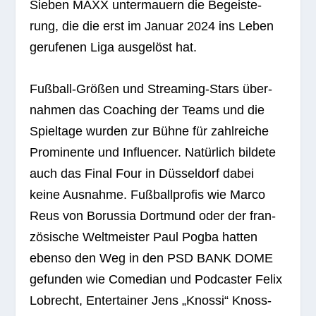
Sie­ben MAXX unter­mau­ern die Begeis­te­
rung, die die erst im Januar 2024 ins Leben
geru­fe­nen Liga aus­ge­löst hat.
Fuß­ball-Grö­ßen und Strea­ming-Stars über­
nah­men das Coa­ching der Teams und die
Spiel­tage wur­den zur Bühne für zahl­rei­che
Pro­mi­nente und Influen­cer. Natür­lich bil­dete
auch das Final Four in Düs­sel­dorf dabei
keine Aus­nahme. Fuß­ball­pro­fis wie Marco
Reus von Borus­sia Dort­mund oder der fran­
zö­si­sche Welt­meis­ter Paul Pogba hat­ten
ebenso den Weg in den PSD BANK DOME
gefun­den wie Come­dian und Pod­cas­ter Felix
Lob­recht, Enter­tai­ner Jens „Knossi“ Knoss­