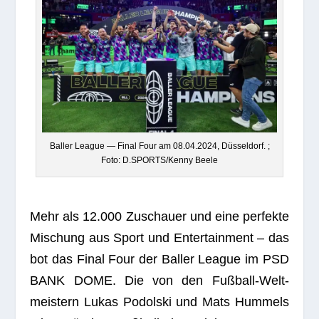
Bal­ler League — Final Four am 08.04.2024, Düs­sel­dorf. ;
Foto: D.SPORTS/Kenny Beele
Mehr als 12.000 Zuschauer und eine per­fekte
Mischung aus Sport und Enter­tain­ment – das
bot das Final Four der Bal­ler League im PSD
BANK DOME. Die von den Fuß­ball-Welt­
meis­tern Lukas Podol­ski und Mats Hum­mels