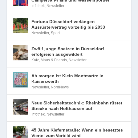
Campervan-Fans und Wassersportler
Infothek
,
Newsletter
Fortuna Düsseldorf verlängert
Ausrüstervertrag vorzeitig bis 2033
Newsletter
,
Sport
Zwölf junge Spatzen in Düsseldorf
erfolgreich ausgewildert
Katz, Maus & Friends
,
Newsletter
Ab morgen ist Klein Montmartre in
Kaiserswerth
Newsletter
,
NordNews
Neue Sicherheitstechnik: Rheinbahn rüstet
Strecke nach Holthausen auf
Infothek
,
Newsletter
45 Jahre Kiefernstraße: Wenn ein besetztes
Viertel zum Vorbild wird