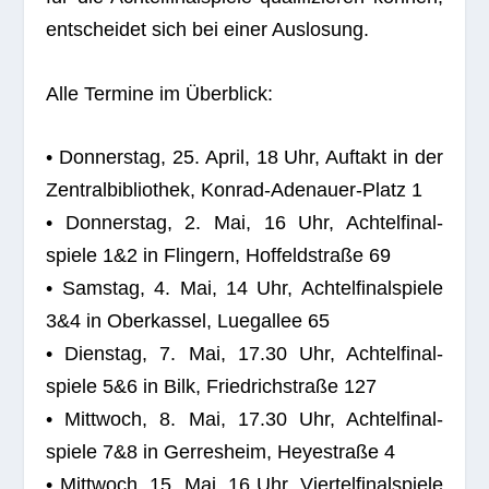
ent­schei­det sich bei einer Auslosung.
Alle Ter­mine im Überblick:
• Don­ners­tag, 25. April, 18 Uhr, Auf­takt in der
Zen­tral­bi­blio­thek, Kon­rad-Ade­nauer-Platz 1
• Don­ners­tag, 2. Mai, 16 Uhr, Ach­tel­fi­nal­
spiele 1&2 in Flin­gern, Hof­feld­straße 69
• Sams­tag, 4. Mai, 14 Uhr, Ach­tel­fi­nal­spiele
3&4 in Ober­kas­sel, Lue­g­al­lee 65
• Diens­tag, 7. Mai, 17.30 Uhr, Ach­tel­fi­nal­
spiele 5&6 in Bilk, Fried­rich­straße 127
• Mitt­woch, 8. Mai, 17.30 Uhr, Ach­tel­fi­nal­
spiele 7&8 in Ger­res­heim, Heye­straße 4
• Mitt­woch, 15. Mai, 16 Uhr, Vier­tel­fi­nal­spiele