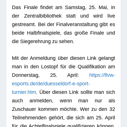
Das Finale fin­det am Sams­tag, 25. Mai, in
der Zen­tral­bi­blio­thek statt und wird live
gestreamt. Bei der Final­ver­an­stal­tung gibt es
beide Halb­fi­nal­spiele, das große Finale und
die Sie­ger­eh­rung zu sehen.
Mit der Anmel­dung über die­sen Link gelangt
man in den Los­topf für die Qua­li­fi­ka­tion am
Don­ners­tag, 25. April:
https://flvw-
esports.de/de/duesseldorf-e-sport-
turnier.htm
. Über die­sen Link sollte man sich
auch anmel­den, wenn man nur als
Zuschauer kom­men möchte. Wer zu den 32
Teil­neh­men­den gehört, die sich am 25. April
für die Ach­tel­fi­nal­spiele qua­li­fi­zie­ren kön­nen,