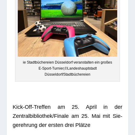
ie Stadt­bü­che­reien Düs­sel­dorf ver­an­stal­ten ein gro­ßes
E‑Sport-Turnier,©Landeshauptstadt
Düsseldorf/Stadtbüchereien
Kick-Off-Tref­fen am 25. April in der
Zentralbibliothek/Finale am 25. Mai mit Sie­
ger­eh­rung der ers­ten drei Plätze