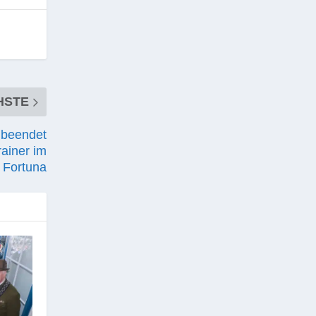
HSTE
 beendet
rainer im
 Fortuna