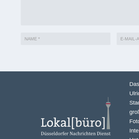
Das
Ulr
Sta
gro
Fot
Int