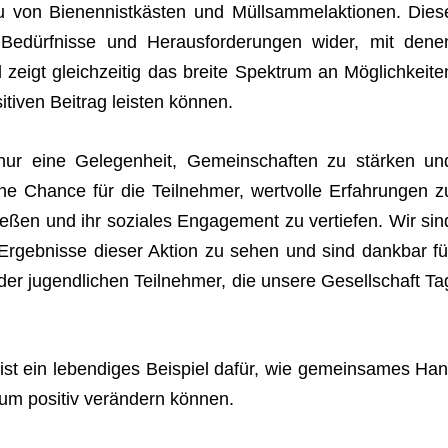
 von Bie­nen­nist­käs­ten und Müll­sam­mel­ak­tio­nen. Dies
hen Bedürf­nisse und Her­aus­for­de­run­gen wider, mit dene
d zeigt gleich­zei­tig das breite Spek­trum an Mög­lich­kei­te
ti­ven Bei­trag leis­ten können.
t nur eine Gele­gen­heit, Gemein­schaf­ten zu stär­ken un
ine Chance für die Teil­neh­mer, wert­volle Erfah­run­gen z
­ßen und ihr sozia­les Enga­ge­ment zu ver­tie­fen. Wir sin
 Ergeb­nisse die­ser Aktion zu sehen und sind dank­bar fü
er jugend­li­chen Teil­neh­mer, die unsere Gesell­schaft Ta
ist ein leben­di­ges Bei­spiel dafür, wie gemein­sa­mes Han
rum posi­tiv ver­än­dern können.