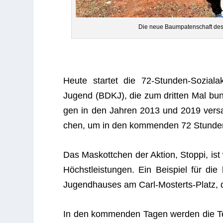
Die neue Baum­pa­ten­schaft de
Heute star­tet die 72-Stun­den-Sozi­al­a
Jugend (BDKJ), die zum drit­ten Mal bun­de
gen in den Jah­ren 2013 und 2019 ver­sa
chen, um in den kom­men­den 72 Stun­den 
Das Mas­kott­chen der Aktion, Stoppi, ist w
Höchst­leis­tun­gen. Ein Bei­spiel für die 
Jugend­hau­ses am Carl-Mos­terts-Platz, d
In den kom­men­den Tagen wer­den die Teil­