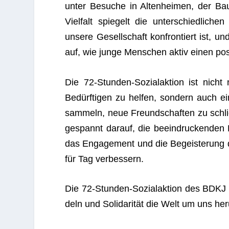
un­ter Besu­che in Alten­hei­men, der Bau
Viel­falt spie­gelt die unter­schied­li­c
unsere Gesell­schaft kon­fron­tiert ist, un
auf, wie junge Men­schen aktiv einen posi­
Die 72-Stun­den-Sozi­al­ak­tion ist nich
Bedürf­ti­gen zu hel­fen, son­dern auch e
sam­meln, neue Freund­schaf­ten zu schlie
gespannt dar­auf, die beein­dru­cken­den
das Enga­ge­ment und die Begeis­te­rung d
für Tag verbessern.
Die 72-Stun­den-Sozi­al­ak­tion des BDKJ 
deln und Soli­da­ri­tät die Welt um uns he