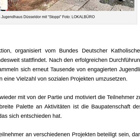
s Jugend­haus Düs­sel­dor mit “Stoppi” Foto: LOKALBÜRO
k­tion, orga­ni­siert vom Bun­des Deut­scher Katho­li­sche
s­weit statt­fin­det. Nach den erfolg­rei­chen Durch­füh­run
m­meln sich erneut Tau­sende von enga­gier­ten Jugend­li
eine Viel­zahl von sozia­len Pro­jek­ten umzusetzen.
ie­der mit von der Par­tie und moti­viert die Teil­neh­mer z
breite Palette an Akti­vi­tä­ten ist die Bau­pa­ten­schaft de
as sich ent­schie­den hat.
neh­mer an ver­schie­de­nen Pro­jek­ten betei­ligt sein, dar