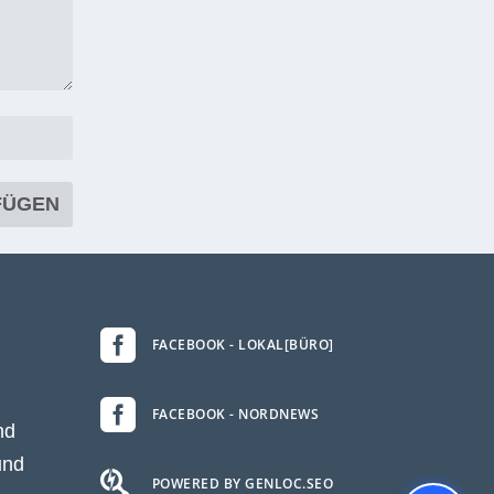

FACEBOOK - LOKAL[BÜRO]

FACEBOOK - NORDNEWS
nd
und

POWERED BY GENLOC.SEO