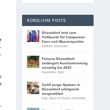
KÜRZLICHE POSTS
Düsseldorf wird zum
Treffpunkt für Campervan-
r
Fans und Wassersportler
Infothek
,
Newsletter
­
­
Fortuna Düsseldorf
verlängert Ausrüstervertrag
vorzeitig bis 2033
Newsletter
,
Sport
u
s
Zwölf junge Spatzen in
Düsseldorf erfolgreich
ausgewildert
Katz, Maus & Friends
,
Newsletter
­