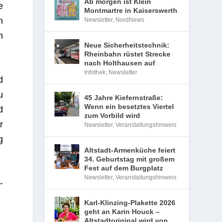
Ab morgen ist Klein
e
Montmartre in Kaiserswerth
n
Newsletter
,
NordNews
n
Neue Sicherheitstechnik:
Rheinbahn rüstet Strecke
nach Holthausen auf
Infothek
,
Newsletter
d
u
45 Jahre Kiefernstraße:
Wenn ein besetztes Viertel
d
zum Vorbild wird
r
Newsletter
,
Veranstaltungshinweis
g
Altstadt-Armenküche feiert
34. Geburtstag mit großem
Fest auf dem Burgplatz
Newsletter
,
Veranstaltungshinweis
­
Karl-Klinzing-Plakette 2026
geht an Karin Houck –
Altstadtoriginal wird von