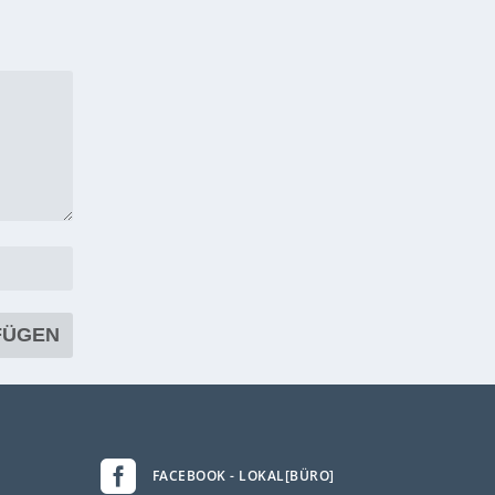

FACEBOOK - LOKAL[BÜRO]