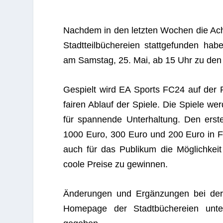
Nach­dem in den letz­ten Wochen die Ach­tel
Stadt­teil­bü­che­reien statt­ge­fun­den ha
am Sams­tag, 25. Mai, ab 15 Uhr zu den Ha
Gespielt wird EA Sports FC24 auf der PS
fai­ren Ablauf der Spiele. Die Spiele wer
für span­nende Unter­hal­tung. Den ers­
1000 Euro, 300 Euro und 200 Euro in Form
auch für das Publi­kum die Mög­lich­kei
coole Preise zu gewinnen.
Ände­run­gen und Ergän­zun­gen bei der
Home­page der Stadt­bü­che­reien un