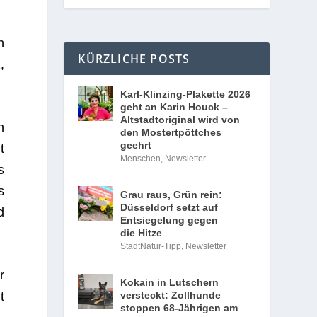
n
KÜRZLICHE POSTS
,
Karl-Klinzing-Plakette 2026
geht an Karin Houck –
Altstadtoriginal wird von
n
den Mostertpöttches
geehrt
t
Menschen
,
Newsletter
s
s
Grau raus, Grün rein:
Düsseldorf setzt auf
d
Entsiegelung gegen
die Hitze
StadtNatur-Tipp
,
Newsletter
r
Kokain in Lutschern
t
versteckt: Zollhunde
stoppen 68-Jährigen am