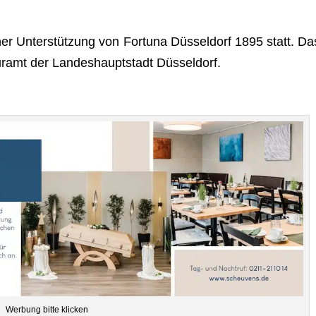
­cher Unter­stüt­zung von For­tuna Düs­sel­dorf 1895 statt. Da
ur­amt der Lan­des­haupt­stadt Düsseldorf.
Wer­bung bitte klicken