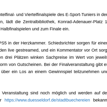
­fi­nal- und Vier­tel­fi­nal­spiele des E‑S­port-Tuniers in de
ben, lädt die Zen­tral­bi­blio­thek, Kon­rad-Ade­nauer-Platz 1
lb­fi­nal­spie­len und zum Finale ein.
5 in der Herz­kam­mer. Schieds­rich­ter sor­gen für eine
­den live gestrea­med, und ein Kom­men­ta­tor vor Ort sorg
ten drei Plät­zen win­ken Sach­preise im Wert von jeweil
 von Gut­schei­nen. Bei der Final­ver­an­stal­tung gibt e
t über ein Los an einem Gewinn­spiel teil­zu­neh­men un
 Ver­an­stal­tung sind noch mög­lich und wer­den auf de
ter
https://www.duesseldorf.de/stadtbuechereien
bekann