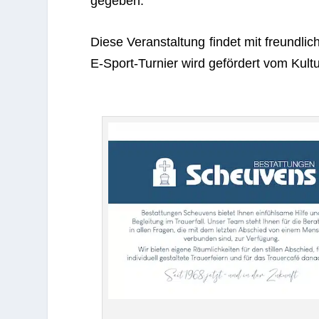
gegeben.
Diese Ver­an­stal­tung fin­det mit freund­li
E‑S­port-Tur­nier wird geför­dert vom Kul­t