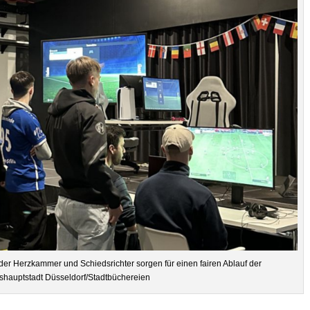
r Herz­kam­mer und Schieds­rich­ter sor­gen für einen fai­ren Ablauf der
hauptstadt Düsseldorf/Stadtbüchereien