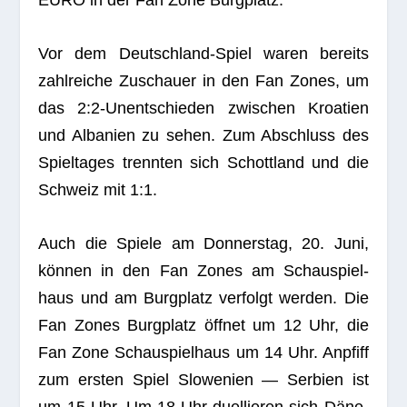
EURO in der Fan Zone Burgplatz.
Vor dem Deutsch­land-Spiel waren bereits
zahl­rei­che Zuschauer in den Fan Zones, um
das 2:2‑Unentschieden zwi­schen Kroa­tien
und Alba­nien zu sehen. Zum Abschluss des
Spiel­ta­ges trenn­ten sich Schott­land und die
Schweiz mit 1:1.
Auch die Spiele am Don­ners­tag, 20. Juni,
kön­nen in den Fan Zones am Schau­spiel­
haus und am Burg­platz ver­folgt wer­den. Die
Fan Zones Burg­platz öff­net um 12 Uhr, die
Fan Zone Schau­spiel­haus um 14 Uhr. Anpfiff
zum ers­ten Spiel Slo­we­nien — Ser­bien ist
um 15 Uhr. Um 18 Uhr duel­lie­ren sich Däne­