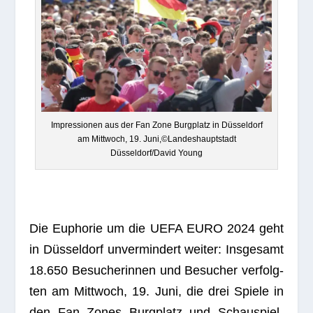
Impres­sio­nen aus der Fan Zone Burg­platz in Düs­sel­dorf
am Mitt­woch, 19. Juni,©Landeshauptstadt
Düsseldorf/David Young
Die Eupho­rie um die UEFA EURO 2024 geht
in Düs­sel­dorf unver­min­dert wei­ter: Ins­ge­samt
18.650 Besu­che­rin­nen und Besu­cher ver­folg­
ten am Mitt­woch, 19. Juni, die drei Spiele in
den Fan Zones Burg­platz und Schau­spiel­