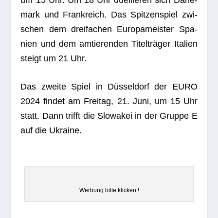
mark und Frank­reich. Das Spit­zen­spiel zwi­
schen dem drei­fa­chen Euro­pa­meis­ter Spa­
nien und dem amtie­ren­den Titel­trä­ger Ita­lien
steigt um 21 Uhr.
Das zweite Spiel in Düs­sel­dorf der EURO
2024 fin­det am Frei­tag, 21. Juni, um 15 Uhr
statt. Dann trifft die Slo­wa­kei in der Gruppe E
auf die Ukraine.
Wer­bung bitte klicken !