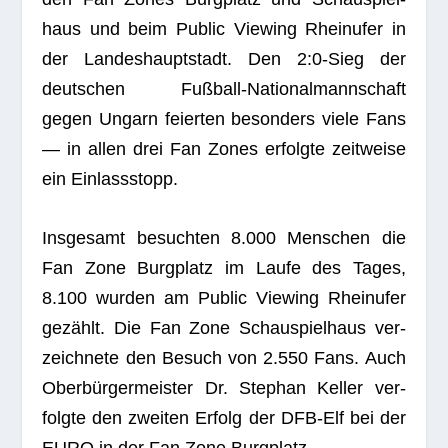
haus und beim Public Vie­w­ing Rhein­ufer in
der Lan­des­haupt­stadt. Den 2:0‑Sieg der
deut­schen Fuß­ball-Natio­nal­mann­schaft
gegen Ungarn fei­er­ten beson­ders viele Fans
— in allen drei Fan Zones erfolgte zeit­weise
ein Einlassstopp.
Ins­ge­samt besuch­ten 8.000 Men­schen die
Fan Zone Burg­platz im Laufe des Tages,
8.100 wur­den am Public Vie­w­ing Rhein­ufer
gezählt. Die Fan Zone Schau­spiel­haus ver­
zeich­nete den Besuch von 2.550 Fans. Auch
Ober­bür­ger­meis­ter Dr. Ste­phan Kel­ler ver­
folgte den zwei­ten Erfolg der DFB-Elf bei der