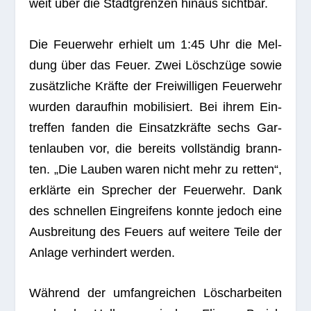
weit über die Stadt­gren­zen hin­aus sichtbar.
Die Feu­er­wehr erhielt um 1:45 Uhr die Mel­
dung über das Feuer. Zwei Lösch­züge sowie
zusätz­li­che Kräfte der Frei­wil­li­gen Feu­er­wehr
wur­den dar­auf­hin mobi­li­siert. Bei ihrem Ein­
tref­fen fan­den die Ein­satz­kräfte sechs Gar­
ten­lau­ben vor, die bereits voll­stän­dig brann­
ten. „Die Lau­ben waren nicht mehr zu ret­ten“,
erklärte ein Spre­cher der Feu­er­wehr. Dank
des schnel­len Ein­grei­fens konnte jedoch eine
Aus­brei­tung des Feu­ers auf wei­tere Teile der
Anlage ver­hin­dert werden.
Wäh­rend der umfang­rei­chen Lösch­ar­bei­ten