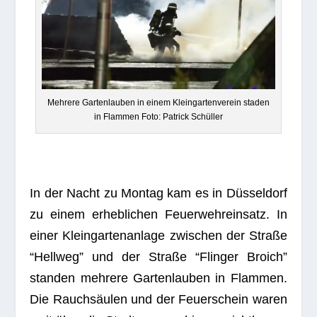
Meh­rere Gar­ten­lau­ben in einem Klein­gar­ten­ver­ein sta­den
in Flam­men Foto: Patrick Schüller
In der Nacht zu Mon­tag kam es in Düs­sel­dorf
zu einem erheb­li­chen Feu­er­wehr­ein­satz. In
einer Klein­gar­ten­an­lage zwi­schen der Straße
“Hell­weg” und der Straße “Flin­ger Broich”
stan­den meh­rere Gar­ten­lau­ben in Flam­men.
Die Rauch­säu­len und der Feu­er­schein waren