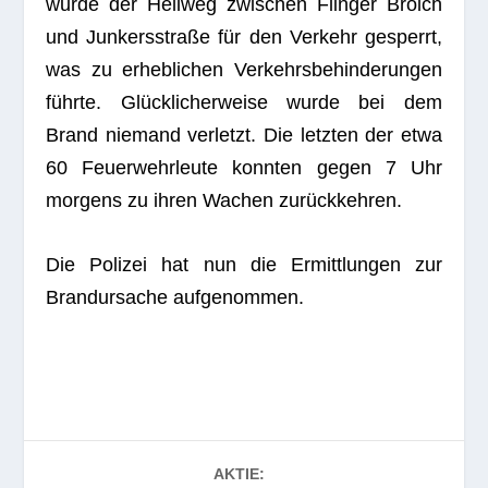
wurde der Hell­weg zwi­schen Flin­ger Broich
und Jun­kers­straße für den Ver­kehr gesperrt,
was zu erheb­li­chen Ver­kehrs­be­hin­de­run­gen
führte. Glück­li­cher­weise wurde bei dem
Brand nie­mand ver­letzt. Die letz­ten der etwa
60 Feu­er­wehr­leute konn­ten gegen 7 Uhr
mor­gens zu ihren Wachen zurückkehren.
Die Poli­zei hat nun die Ermitt­lun­gen zur
Brand­ur­sa­che aufgenommen.
AKTIE: