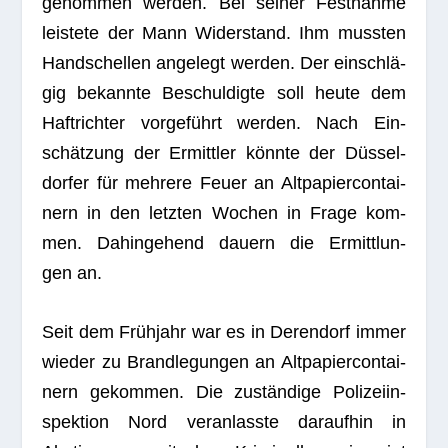
ge­nom­men wer­den. Bei sei­ner Fest­nahme
leis­tete der Mann Wider­stand. Ihm muss­ten
Hand­schel­len ange­legt wer­den. Der ein­schlä­
gig bekannte Beschul­digte soll heute dem
Haft­rich­ter vor­ge­führt wer­den. Nach Ein­
schät­zung der Ermitt­ler könnte der Düs­sel­
dor­fer für meh­rere Feuer an Alt­pa­pier­con­tai­
nern in den letz­ten Wochen in Frage kom­
men. Dahin­ge­hend dau­ern die Ermitt­lun­
gen an.
Seit dem Früh­jahr war es in Deren­dorf immer
wie­der zu Brand­le­gun­gen an Alt­pa­pier­con­tai­
nern gekom­men. Die zustän­dige Poli­zei­in­
spek­tion Nord ver­an­lasste dar­auf­hin in