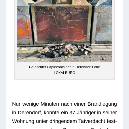
Gelösch­ter Papie­con­tai­ner in Deren­dorf Foto:
LOKALBÜRO
Nur wenige Minu­ten nach einer Brand­le­gung
in Deren­dorf, konnte ein 37-Jäh­ri­ger in sei­ner
Woh­nung unter drin­gen­dem Tat­ver­dacht fest­