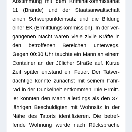
Abstim­mung mit dem Kri­mi­nal­kom­mis­sa­riat
11 (Brände) und der Staats­an­walt­schaft
einen Schwer­punkt­ein­satz und die Bil­dung
einer EK (Ermitt­lungs­kom­mis­sion). In der ver­
gan­ge­nen Nacht waren viele zivile Kräfte in
den betrof­fe­nen Berei­chen unter­wegs.
Gegen 00:30 Uhr tauchte ein Mann an einem
Con­tai­ner an der Jüli­cher Straße auf. Kurze
Zeit spä­ter ent­stand ein Feuer. Der Tat­ver­
däch­tige konnte zunächst mit sei­nem Fahr­
rad in der Dun­kel­heit ent­kom­men. Die Ermitt­
ler konn­ten den Mann aller­dings als den 37-
jäh­ri­gen Beschul­dig­ten mit Wohn­sitz in der
Nähe des Tat­orts iden­ti­fi­zie­ren. Die betref­
fende Woh­nung wurde nach Rück­spra­che