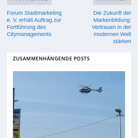
Forum Stadtmarketing
Die Zukunft der
e. V. erhält Auftrag zur
Markenbildung:
Fortführung des
Vertrauen in der
Citymanagements
modernen Welt
stärken
ZUSAMMENHÄNGENDE POSTS