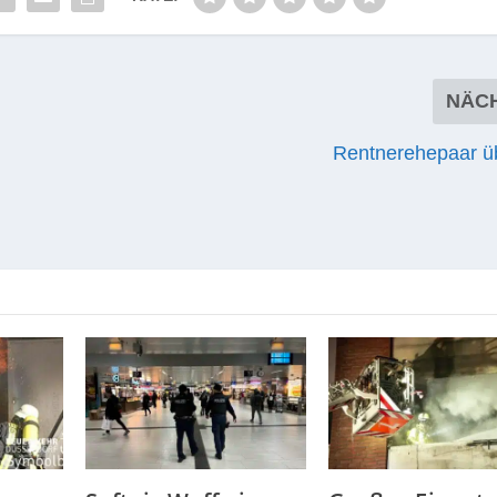
NÄC
Rentnerehepaar üb