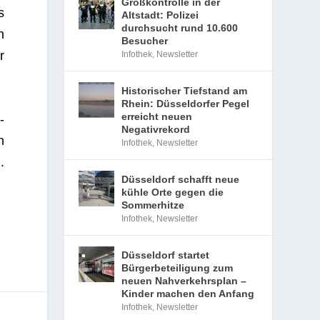
Großkontrolle in der
s
Altstadt: Polizei
durchsucht rund 10.600
n
Besucher
r
Infothek
,
Newsletter
Historischer Tiefstand am
Rhein: Düsseldorfer Pegel
erreicht neuen
­
Negativrekord
n
Infothek
,
Newsletter
.
Düsseldorf schafft neue
kühle Orte gegen die
Sommerhitze
Infothek
,
Newsletter
Düsseldorf startet
Bürgerbeteiligung zum
neuen Nahverkehrsplan –
Kinder machen den Anfang
Infothek
,
Newsletter