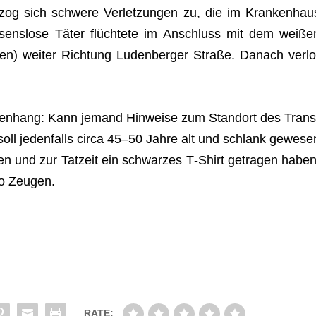
og sich schwere Ver­let­zun­gen zu, die im Kran­ken­hau
­sens­lose Täter flüch­tete im Anschluss mit dem wei­ße
en) wei­ter Rich­tung Luden­ber­ger Straße. Danach ver­lo
­men­hang: Kann jemand Hin­weise zum Stand­ort des Trans
soll jeden­falls circa 45–50 Jahre alt und schlank gewe­se
n und zur Tat­zeit ein schwar­zes T‑Shirt getra­gen haben
 so Zeugen.
RATE: