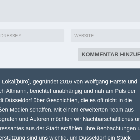
 Lokal[büro], gegründet 2016 von Wolfgang Harste und
ich Altmann, berichtet unabhängig und nah am Puls der
dt Düsseldorf über Geschichten, die es oft nicht in die
ßen Medien schaffen. Mit einem erweiterten Team aus
ografen und Autoren möchten wir Nachbarschaftliches u
eressantes aus der Stadt erzählen. Ihre Beobachtungen 
erstützung sind uns wichtig, um Düsseldorf ein Stück