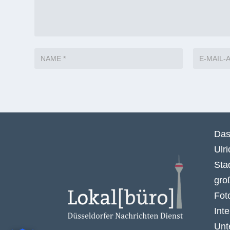
Das
Ulr
Sta
gro
Fot
Int
Unt