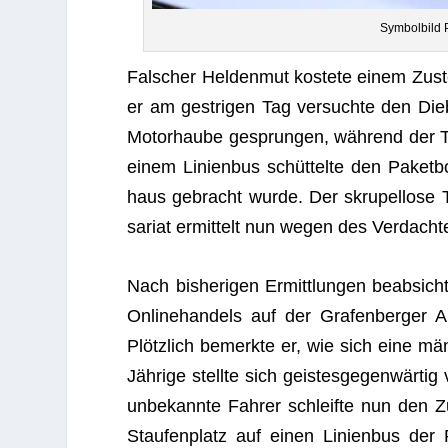
Sym­bol­bild
Fal­scher Hel­den­mut kos­tete einem Zust
er am gest­ri­gen Tag ver­suchte den Dieb­
Motor­haube gesprun­gen, wäh­rend der Tät
einem Lini­en­bus schüt­telte den Paket­b
haus gebracht wurde. Der skru­pel­lose T
sa­riat ermit­telt nun wegen des Ver­dach­
Nach bis­he­ri­gen Ermitt­lun­gen beab­sich­t
Online­han­dels auf der Gra­fen­ber­ger A
Plötz­lich bemerkte er, wie sich eine män
Jäh­rige stellte sich geis­tes­ge­gen­wär­
unbe­kannte Fah­rer schleifte nun den Zu
Stau­fen­platz auf einen Lini­en­bus der