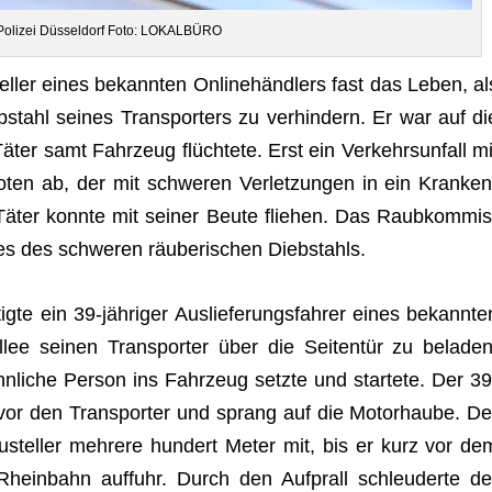
 Poli­zei Düs­sel­dorf Foto: LOKALBÜRO
el­ler eines bekann­ten Online­händ­lers fast das Leben, al
stahl sei­nes Trans­por­ters zu ver­hin­dern. Er war auf di
er samt Fahr­zeug flüch­tete. Erst ein Ver­kehrs­un­fall mi
o­ten ab, der mit schwe­ren Ver­let­zun­gen in ein Kran­ken
äter konnte mit sei­ner Beute flie­hen. Das Raub­kom­mis
tes des schwe­ren räu­be­ri­schen Diebstahls.
igte ein 39-jäh­ri­ger Aus­lie­fe­rungs­fah­rer eines bekann­te
llee sei­nen Trans­por­ter über die Sei­ten­tür zu bela­den
n­li­che Per­son ins Fahr­zeug setzte und star­tete. Der 39
tig vor den Trans­por­ter und sprang auf die Motor­haube. De
stel­ler meh­rere hun­dert Meter mit, bis er kurz vor de
 Rhein­bahn auf­fuhr. Durch den Auf­prall schleu­derte de