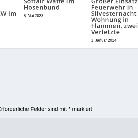
Softair Waffe im
Großer Einsatz
Hosenbund
Feuerwehr in
KW im
Silvesternacht
8. Mai 2023
Wohnung in
Flammen, zwe
Verletzte
1. Januar 2024
Erforderliche Felder sind mit
*
markiert