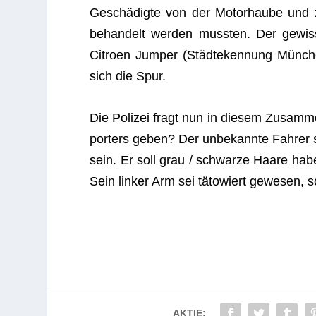
Geschä­digte von der Motor­haube und z
behan­delt wer­den muss­ten. Der gewis
Citroen Jum­per (Städ­te­ken­nung Mün­ch
sich die Spur.
Die Poli­zei fragt nun in die­sem Zusam
por­ters geben? Der unbe­kannte Fah­rer 
sein. Er soll grau / schwarze Haare habe
Sein lin­ker Arm sei täto­wiert gewe­sen,
AKTIE: