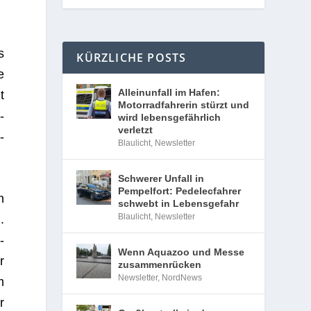
s
KÜRZLICHE POSTS
e
Alleinunfall im Hafen:
t
Motorradfahrerin stürzt und
­
wird lebensgefährlich
verletzt
­
Blaulicht
,
Newsletter
Schwerer Unfall in
Pempelfort: Pedelecfahrer
n
schwebt in Lebensgefahr
Blaulicht
,
Newsletter
.
-
Wenn Aquazoo und Messe
r
zusammenrücken
Newsletter
,
NordNews
m
r