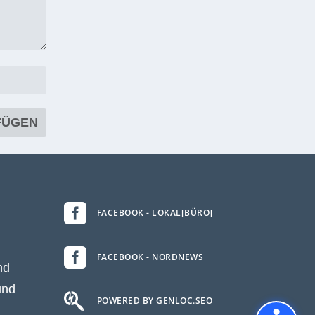

FACEBOOK - LOKAL[BÜRO]

FACEBOOK - NORDNEWS
nd
und

POWERED BY GENLOC.SEO