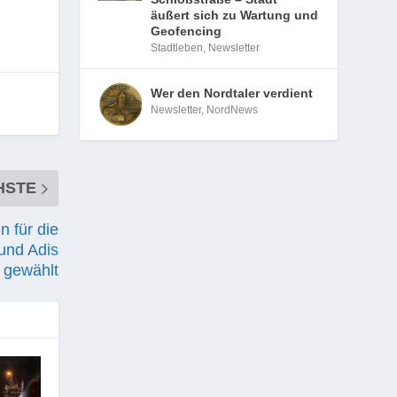
äußert sich zu Wartung und
Geofencing
Stadtleben
,
Newsletter
Wer den Nordtaler verdient
Newsletter
,
NordNews
HSTE
n für die
und Adis
 gewählt