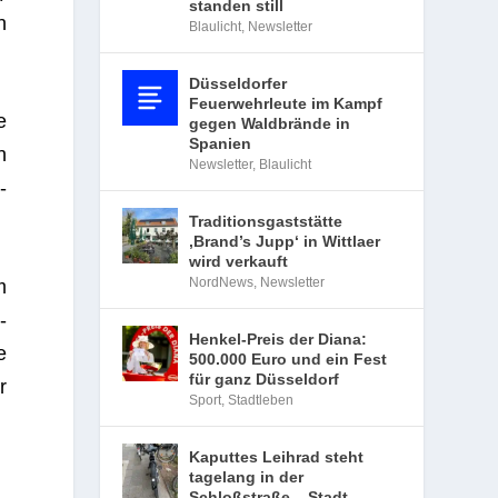
standen still
n
Blaulicht
,
Newsletter
Düsseldorfer
Feuerwehrleute im Kampf
e
gegen Waldbrände in
Spanien
n
Newsletter
,
Blaulicht
­
Traditionsgaststätte
‚Brand’s Jupp‘ in Wittlaer
wird verkauft
NordNews
,
Newsletter
m
­
Henkel-Preis der Diana:
e
500.000 Euro und ein Fest
für ganz Düsseldorf
r
Sport
,
Stadtleben
Kaputtes Leihrad steht
tagelang in der
Schloßstraße – Stadt