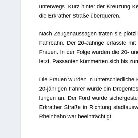
unter­wegs. Kurz hin­ter der Kreu­zung Ke
die Erkra­ther Straße überqueren.
Nach Zeu­gen­aus­sa­gen tra­ten sie plötz
Fahr­bahn. Der 20-Jäh­rige erfasste mit 
Frauen. In der Folge wur­den die 20- un
letzt. Pas­san­ten küm­mer­ten sich bis zum
Die Frauen wur­den in unter­schied­li­che Kl
20-jäh­ri­gen Fah­rer wurde ein Dro­gen­te
lun­gen an. Der Ford wurde sicher­ge­ste
Erkra­ther Straße in Rich­tung stadt­au
Rhein­bahn war beeinträchtigt.