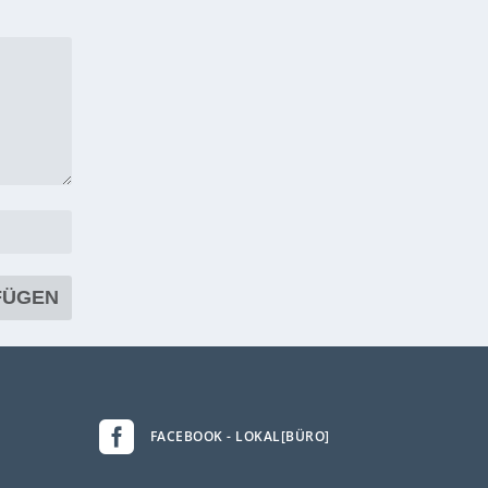

FACEBOOK - LOKAL[BÜRO]