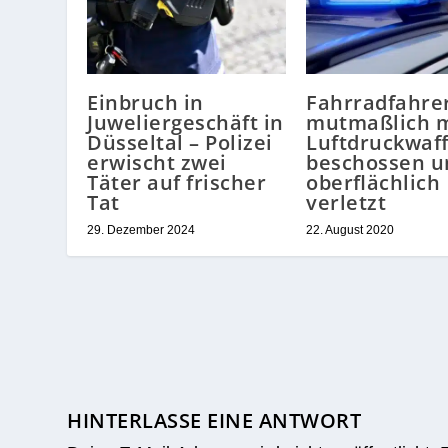
Einbruch in
Fahrradfahre
Juweliergeschäft in
mutmaßlich m
Düsseltal – Polizei
Luftdruckwaf
erwischt zwei
beschossen u
Täter auf frischer
oberflächlich
Tat
verletzt
29. Dezember 2024
22. August 2020
HINTERLASSE EINE ANTWORT