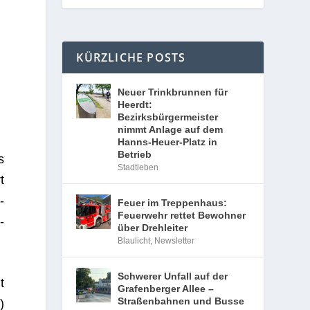
KÜRZLICHE POSTS
Neuer Trinkbrunnen für
Heerdt:
Bezirksbürgermeister
nimmt Anlage auf dem
Hanns-Heuer-Platz in
Betrieb
s
Stadtleben
t
­
Feuer im Treppenhaus:
Feuerwehr rettet Bewohner
­
über Drehleiter
Blaulicht
,
Newsletter
Schwerer Unfall auf der
t
Grafenberger Allee –
Straßenbahnen und Busse
)