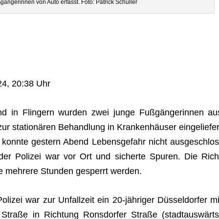
­gän­ge­rin­nen von Auto erfasst. Foto: Patrick Schüller
24, 20:38 Uhr
nd in Flin­gern wur­den zwei junge Fuß­gän­ge­rin­nen au
r sta­tio­nä­ren Behand­lung in Kran­ken­häu­ser ein­ge­lie­fer
n konnte ges­tern Abend Lebens­ge­fahr nicht aus­ge­schlos
 der Poli­zei war vor Ort und sicherte Spu­ren. Die Rich
ste meh­rere Stun­den gesperrt werden.
li­zei war zur Unfall­zeit ein 20-jäh­ri­ger Düs­sel­dor­fer mi
Straße in Rich­tung Ronsdor­fer Straße (stadt­aus­wärts