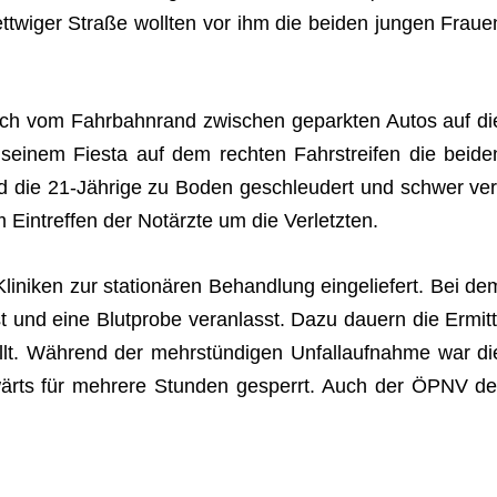
tt­wi­ger Straße woll­ten vor ihm die bei­den jun­gen Fraue
­lich vom Fahr­bahn­rand zwi­schen gepark­ten Autos auf di
sei­nem Fiesta auf dem rech­ten Fahr­strei­fen die bei­de
d die 21-Jäh­rige zu Boden geschleu­dert und schwer ver
 Ein­tref­fen der Not­ärzte um die Verletzten.
i­ni­ken zur sta­tio­nä­ren Behand­lung ein­ge­lie­fert. Bei de
st und eine Blut­probe ver­an­lasst. Dazu dau­ern die Ermitt
llt. Wäh­rend der mehr­stün­di­gen Unfall­auf­nahme war di
s­wärts für meh­rere Stun­den gesperrt. Auch der ÖPNV de