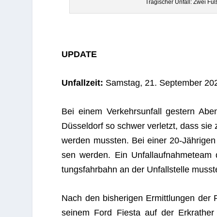
Tra­gi­scher Unfall: Zwei Fuß
UPDATE
Unfall­zeit:
Sams­tag, 21. Sep­tem­ber 20
Bei einem Ver­kehrs­un­fall ges­tern Abe
Düs­sel­dorf so schwer ver­letzt, dass sie zu
wer­den muss­ten. Bei einer 20-Jäh­ri­ge
sen wer­den. Ein Unfall­auf­nah­me­team
tungs­fahr­bahn an der Unfall­stelle mus
Nach den bis­he­ri­gen Ermitt­lun­gen der Po
sei­nem Ford Fiesta auf der Erkra­ther 