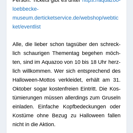
loebbecke-
museum.derticketservice.de/webshop/webtic
ket/eventlist
Alle, die lie­ber schon tags­über den schreck­
lich schau­ri­gen The­men­tag bege­hen möch­
ten, sind im Aqua­zoo von 10 bis 18 Uhr herz­
lich will­kom­men. Wer sich ent­spre­chend des
Hal­lo­ween-Mot­tos ver­klei­det, erhält am 31.
Okto­ber sogar kos­ten­freien Ein­tritt. Die Kos­
tü­mie­run­gen müs­sen aller­dings zum Gru­seln
ein­la­den. Ein­fa­che Kopf­be­de­ckun­gen oder
Kos­tüme ohne Bezug zu Hal­lo­ween fal­len
nicht in die Aktion.