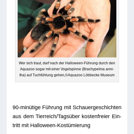
Wer sich traut, darf nach der Hal­lo­ween-Füh­rung durch den
Aqua­zoo sogar mit einer Vogel­spinne (Brac­hy­pelma anni­
tha) auf Tuch­füh­lung gehen,©Aquazoo Löbb­ecke Museum
90-minü­tige Füh­rung mit Schau­er­ge­schich­ten
aus dem Tierreich/Tagsüber kos­ten­freier Ein­
tritt mit Halloween-Kostümierung