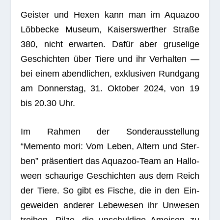
Geis­ter und Hexen kann man im Aqua­zoo
Löbb­ecke Museum, Kai­sers­wert­her Straße
380, nicht erwar­ten. Dafür aber gru­se­lige
Geschich­ten über Tiere und ihr Ver­hal­ten —
bei einem abend­li­chen, exklu­si­ven Rund­gang
am Don­ners­tag, 31. Okto­ber 2024, von 19
bis 20.30 Uhr.
Im Rah­men der Son­der­aus­stel­lung
“Memento mori: Vom Leben, Altern und Ster­
ben” prä­sen­tiert das Aqua­zoo-Team an Hal­lo­
ween schau­rige Geschich­ten aus dem Reich
der Tiere. So gibt es Fische, die in den Ein­
ge­wei­den ande­rer Lebe­we­sen ihr Unwe­sen