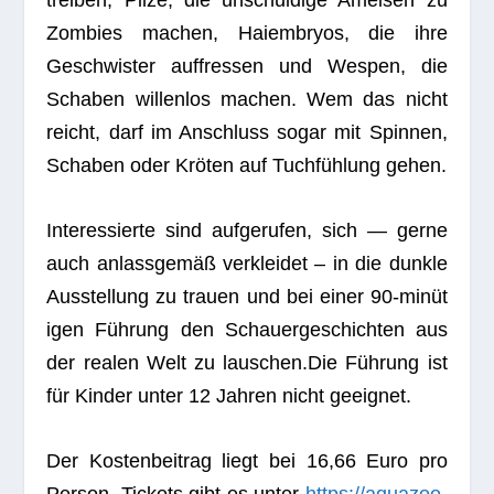
trei­ben, Pilze, die unschul­dige Amei­sen zu
Zom­bies machen, Hai­em­bryos, die ihre
Geschwis­ter auf­fres­sen und Wes­pen, die
Scha­ben wil­len­los machen. Wem das nicht
reicht, darf im Anschluss sogar mit Spin­nen,
Scha­ben oder Krö­ten auf Tuch­füh­lung gehen.
Inter­es­sierte sind auf­ge­ru­fen, sich — gerne
auch anlass­ge­mäß ver­klei­det – in die dunkle
Aus­stel­lung zu trauen und bei einer 90-minü­t
i­gen Füh­rung den Schau­er­ge­schich­ten aus
der rea­len Welt zu lauschen.Die Füh­rung ist
für Kin­der unter 12 Jah­ren nicht geeignet.
Der Kos­ten­bei­trag liegt bei 16,66 Euro pro
Per­son. Tickets gibt es unter
https://aquazoo-