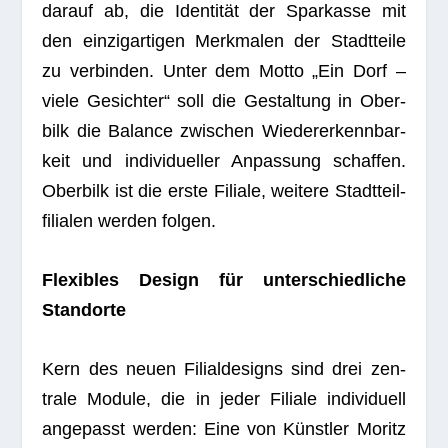
dar­auf ab, die Iden­ti­tät der Spar­kasse mit
den ein­zig­ar­ti­gen Merk­ma­len der Stadt­teile
zu ver­bin­den. Unter dem Motto „Ein Dorf –
viele Gesich­ter“ soll die Gestal­tung in Ober­
bilk die Balance zwi­schen Wie­der­erkenn­bar­
keit und indi­vi­du­el­ler Anpas­sung schaf­fen.
Ober­bilk ist die erste Filiale, wei­tere Stadt­teil­
fi­lia­len wer­den folgen.
Fle­xi­bles Design für unter­schied­li­che
Standorte
Kern des neuen Fili­al­de­signs sind drei zen­
trale Module, die in jeder Filiale indi­vi­du­ell
ange­passt wer­den: Eine von Künst­ler Moritz