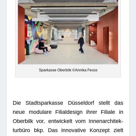
Spar­kasse Ober­bilk ©Annika Feuss
Die Stadt­spar­kasse Düs­sel­dorf stellt das
neue modu­lare Fili­al­de­sign ihrer Filiale in
Ober­bilk vor, ent­wi­ckelt vom Innen­ar­chi­tek­
tur­büro bkp. Das inno­va­tive Kon­zept zielt