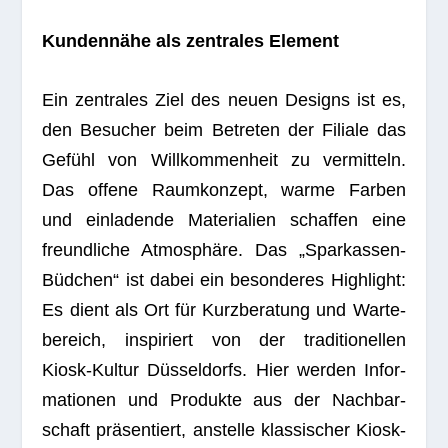
Kun­den­nähe als zen­tra­les Element
Ein zen­tra­les Ziel des neuen Designs ist es,
den Besu­cher beim Betre­ten der Filiale das
Gefühl von Will­kom­men­heit zu ver­mit­teln.
Das offene Raum­kon­zept, warme Far­ben
und ein­la­dende Mate­ria­lien schaf­fen eine
freund­li­che Atmo­sphäre. Das „Spar­kas­sen-
Büd­chen“ ist dabei ein beson­de­res High­light:
Es dient als Ort für Kurz­be­ra­tung und War­te­
be­reich, inspi­riert von der tra­di­tio­nel­len
Kiosk-Kul­tur Düs­sel­dorfs. Hier wer­den Infor­
ma­tio­nen und Pro­dukte aus der Nach­bar­
schaft prä­sen­tiert, anstelle klas­si­scher Kiosk-