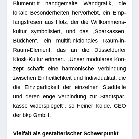
Blu­men­tritt hand­ge­malte Wand­gra­fik, die
lokale Beson­der­hei­ten her­vor­hebt, ein Emp­
fangs­tre­sen aus Holz, der die Will­kom­mens­
kul­tur sym­bo­li­siert, und das „Spar­kas­sen-
Büd­chen“, ein mul­ti­funk­tio­na­les Raum-in-
Raum-Ele­ment, das an die Düs­sel­dor­fer
Kiosk-Kul­tur erin­nert. „Unser modu­la­res Kon­
zept schafft eine har­mo­ni­sche Ver­bin­dung
zwi­schen Ein­heit­lich­keit und Indi­vi­dua­li­tät, die
die Ein­zig­ar­tig­keit der ein­zel­nen Stadt­teile
und deren enge Ver­bin­dung zur Stadt­spar­
kasse wider­spie­gelt“, so Hei­ner Kolde, CEO
der bkp GmbH.
Viel­falt als gestal­te­ri­scher Schwerpunkt