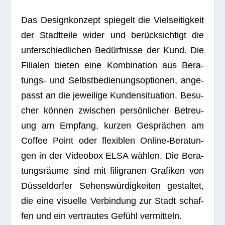
Das Design­kon­zept spie­gelt die Viel­sei­tig­keit
der Stadt­teile wider und berück­sich­tigt die
unter­schied­li­chen Bedürf­nisse der Kund. Die
Filia­len bie­ten eine Kom­bi­na­tion aus Bera­
tungs- und Selbst­be­die­nungs­op­tio­nen, ange­
passt an die jewei­lige Kun­den­si­tua­tion. Besu­
cher kön­nen zwi­schen per­sön­li­cher Betreu­
ung am Emp­fang, kur­zen Gesprä­chen am
Cof­fee Point oder fle­xi­blen Online-Bera­tun­
gen in der Video­box ELSA wäh­len. Die Bera­
tungs­räume sind mit fili­gra­nen Gra­fi­ken von
Düs­sel­dor­fer Sehens­wür­dig­kei­ten gestal­tet,
die eine visu­elle Ver­bin­dung zur Stadt schaf­
fen und ein ver­trau­tes Gefühl vermitteln.