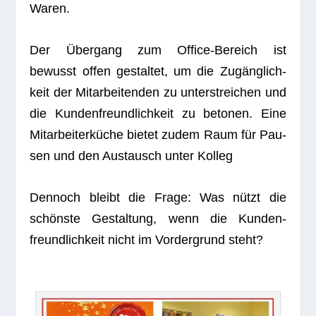
Waren.
Der Über­gang zum Office-Bereich ist
bewusst offen gestal­tet, um die Zugäng­lich­
keit der Mit­ar­bei­ten­den zu unter­strei­chen und
die Kun­den­freund­lich­keit zu beto­nen. Eine
Mit­ar­bei­ter­kü­che bie­tet zudem Raum für Pau­
sen und den Aus­tausch unter Kolleg
Den­noch bleibt die Frage: Was nützt die
schönste Gestal­tung, wenn die Kun­den­
freund­lich­keit nicht im Vor­der­grund steht?