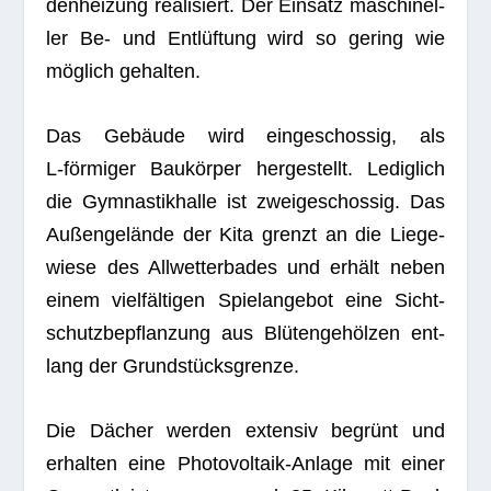
den­hei­zung rea­li­siert. Der Ein­satz maschi­nel­
ler Be- und Ent­lüf­tung wird so gering wie
mög­lich gehalten.
Das Gebäude wird ein­ge­schos­sig, als
L‑förmiger Bau­kör­per her­ge­stellt. Ledig­lich
die Gym­nas­tik­halle ist zwei­ge­schos­sig. Das
Außen­ge­lände der Kita grenzt an die Lie­ge­
wiese des All­wet­ter­ba­des und erhält neben
einem viel­fäl­ti­gen Spiel­an­ge­bot eine Sicht­
schutz­be­pflan­zung aus Blü­ten­ge­höl­zen ent­
lang der Grundstücksgrenze.
Die Dächer wer­den exten­siv begrünt und
erhal­ten eine Pho­to­vol­taik-Anlage mit einer