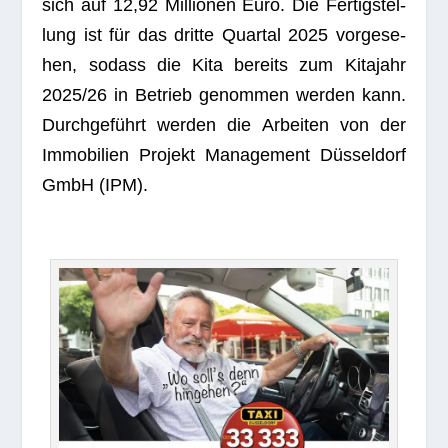
sich auf 12,92 Mil­lio­nen Euro. Die Fer­tig­stel­
lung ist für das dritte Quar­tal 2025 vor­ge­se­
hen, sodass die Kita bereits zum Kita­jahr
2025/26 in Betrieb genom­men wer­den kann.
Durch­ge­führt wer­den die Arbei­ten von der
Immo­bi­lien Pro­jekt Manage­ment Düs­sel­dorf
GmbH (IPM).