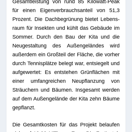
Gesamt­leis­tung von rund 85 Kilo­watt-Peak
für einen Eigen­ver­brauchs­an­teil von 51,3
Pro­zent. Die Dach­be­grü­nung bie­tet Lebens­
raum für Insek­ten und kühlt das Gebäude im
Som­mer. Durch den Bau der Kita und die
Neu­ge­stal­tung des Außen­ge­län­des wird
außer­dem ein Groß­teil der Flä­che, die vor­her
durch Ten­nis­plätze belegt war, ent­sie­gelt und
auf­ge­wer­tet: Es ent­ste­hen Grün­flä­chen mit
einer umfang­rei­chen Neu­pflan­zung von
Sträu­chern und Bäu­men. Ins­ge­samt wer­den
auf dem Außen­ge­lände der Kita zehn Bäume
gepflanzt.
Die Gesamt­kos­ten für das Pro­jekt belau­fen