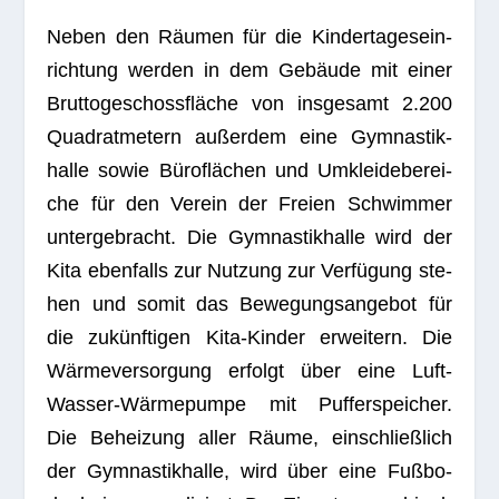
Neben den Räu­men für die Kin­der­ta­ges­ein­
rich­tung wer­den in dem Gebäude mit einer
Brut­to­ge­schoss­flä­che von ins­ge­samt 2.200
Qua­drat­me­tern außer­dem eine Gym­nas­tik­
halle sowie Büro­flä­chen und Umklei­de­be­rei­
che für den Ver­ein der Freien Schwim­mer
unter­ge­bracht. Die Gym­nas­tik­halle wird der
Kita eben­falls zur Nut­zung zur Ver­fü­gung ste­
hen und somit das Bewe­gungs­an­ge­bot für
die zukünf­ti­gen Kita-Kin­der erwei­tern. Die
Wär­me­ver­sor­gung erfolgt über eine Luft-
Was­ser-Wär­me­pumpe mit Puf­fer­spei­cher.
Die Behei­zung aller Räume, ein­schließ­lich
der Gym­nas­tik­halle, wird über eine Fuß­bo­