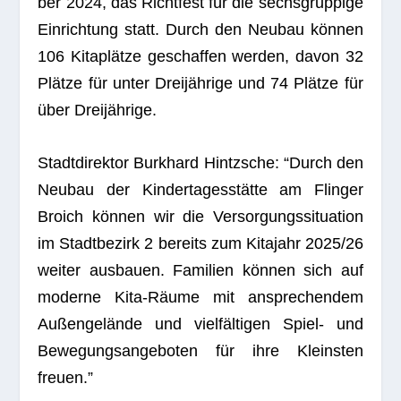
ber 2024, das Richt­fest für die sechs­grup­pige
Ein­rich­tung statt. Durch den Neu­bau kön­nen
106 Kita­plätze geschaf­fen wer­den, davon 32
Plätze für unter Drei­jäh­rige und 74 Plätze für
über Dreijährige.
Stadt­di­rek­tor Burk­hard Hintzsche: “Durch den
Neu­bau der Kin­der­ta­ges­stätte am Flin­ger
Broich kön­nen wir die Ver­sor­gungs­si­tua­tion
im Stadt­be­zirk 2 bereits zum Kita­jahr 2025/26
wei­ter aus­bauen. Fami­lien kön­nen sich auf
moderne Kita-Räume mit anspre­chen­dem
Außen­ge­lände und viel­fäl­ti­gen Spiel- und
Bewe­gungs­an­ge­bo­ten für ihre Kleins­ten
freuen.”