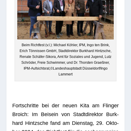
Beim Richt­fest (v.l.): Michael Köh­ler, IPM, Ingo ten Brink,
Erich Tön­nis­sen GmbH, Stadt­di­rek­tor Burk­hard Hintzsche,
Renate Schä­fer-Sikora, Amt für Sozia­les und Jugend, Lutz
Schrö­der, Freie Schwim­mer, und Dr. Thors­ten Graeß­ner,
IPM-Aufsichtsrat,©Landeshauptstadt Düsseldorf/Ingo
Lammert
Fort­schritte bei der neuen Kita am Flin­ger
Broich: Im Bei­sein von Stadt­di­rek­tor Burk­
hard Hintzsche fand am Diens­tag, 29. Okto­