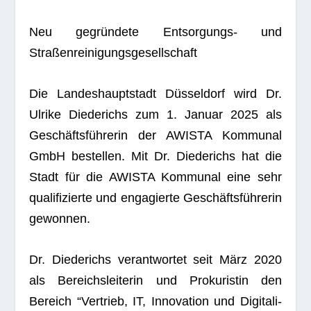
Neu gegrün­dete Ent­sor­gungs- und
Straßenreinigungsgesellschaft
Die Lan­des­haupt­stadt Düs­sel­dorf wird Dr.
Ulrike Diede­richs zum 1. Januar 2025 als
Geschäfts­füh­re­rin der AWISTA Kom­mu­nal
GmbH bestel­len. Mit Dr. Diede­richs hat die
Stadt für die AWISTA Kom­mu­nal eine sehr
qua­li­fi­zierte und enga­gierte Geschäfts­füh­re­rin
gewonnen.
Dr. Diede­richs ver­ant­wor­tet seit März 2020
als Bereichs­lei­te­rin und Pro­ku­ris­tin den
Bereich “Ver­trieb, IT, Inno­va­tion und Digi­ta­li­