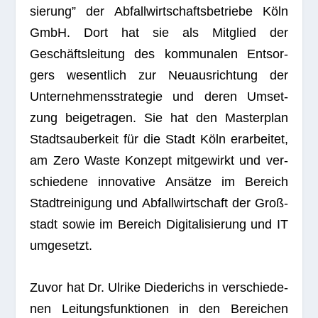
sie­rung” der Abfall­wirt­schafts­be­triebe Köln
GmbH. Dort hat sie als Mit­glied der
Geschäfts­lei­tung des kom­mu­na­len Ent­sor­
gers wesent­lich zur Neu­aus­rich­tung der
Unter­neh­mens­stra­te­gie und deren Umset­
zung bei­getra­gen. Sie hat den Mas­ter­plan
Stadt­s­au­ber­keit für die Stadt Köln erar­bei­tet,
am Zero Waste Kon­zept mit­ge­wirkt und ver­
schie­dene inno­va­tive Ansätze im Bereich
Stadt­rei­ni­gung und Abfall­wirt­schaft der Groß­
stadt sowie im Bereich Digi­ta­li­sie­rung und IT
umgesetzt.
Zuvor hat Dr. Ulrike Diede­richs in ver­schie­de­
nen Lei­tungs­funk­tio­nen in den Berei­chen