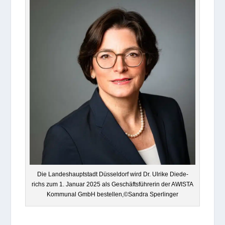
Die Lan­des­haupt­stadt Düs­sel­dorf wird Dr. Ulrike Diede­
richs zum 1. Januar 2025 als Geschäfts­füh­re­rin der AWISTA
Kom­mu­nal GmbH bestellen,©Sandra Sperlinger