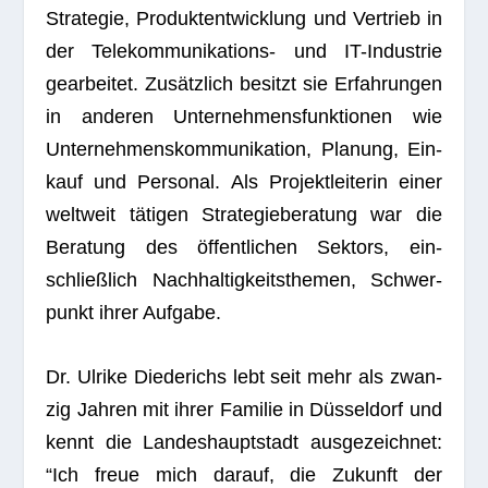
Stra­te­gie, Pro­dukt­ent­wick­lung und Ver­trieb in
der Tele­kom­mu­ni­ka­ti­ons- und IT-Indus­trie
gear­bei­tet. Zusätz­lich besitzt sie Erfah­run­gen
in ande­ren Unter­neh­mens­funk­tio­nen wie
Unter­neh­mens­kom­mu­ni­ka­tion, Pla­nung, Ein­
kauf und Per­so­nal. Als Pro­jekt­lei­te­rin einer
welt­weit täti­gen Stra­te­gie­be­ra­tung war die
Bera­tung des öffent­li­chen Sek­tors, ein­
schließ­lich Nach­hal­tig­keits­the­men, Schwer­
punkt ihrer Aufgabe.
Dr. Ulrike Diede­richs lebt seit mehr als zwan­
zig Jah­ren mit ihrer Fami­lie in Düs­sel­dorf und
kennt die Lan­des­haupt­stadt aus­ge­zeich­net:
“Ich freue mich dar­auf, die Zukunft der