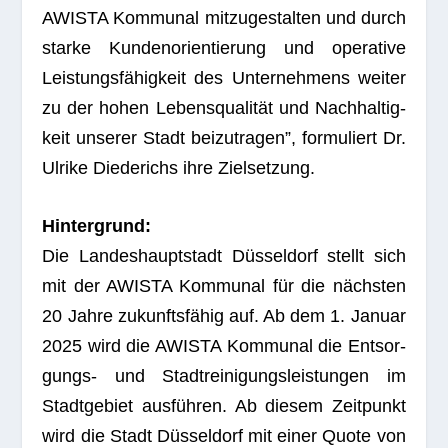
AWISTA Kom­mu­nal mit­zu­ge­stal­ten und durch
starke Kun­den­ori­en­tie­rung und ope­ra­tive
Leis­tungs­fä­hig­keit des Unter­neh­mens wei­ter
zu der hohen Lebens­qua­li­tät und Nach­hal­tig­
keit unse­rer Stadt bei­zu­tra­gen”, for­mu­liert Dr.
Ulrike Diede­richs ihre Zielsetzung.
Hin­ter­grund:
Die Lan­des­haupt­stadt Düs­sel­dorf stellt sich
mit der AWISTA Kom­mu­nal für die nächs­ten
20 Jahre zukunfts­fä­hig auf. Ab dem 1. Januar
2025 wird die AWISTA Kom­mu­nal die Ent­sor­
gungs- und Stadt­rei­ni­gungs­leis­tun­gen im
Stadt­ge­biet aus­füh­ren. Ab die­sem Zeit­punkt
wird die Stadt Düs­sel­dorf mit einer Quote von