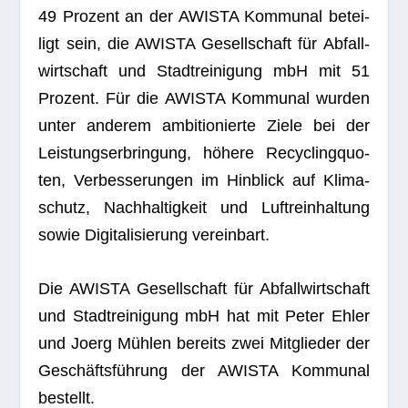
49 Pro­zent an der AWISTA Kom­mu­nal betei­
ligt sein, die AWISTA Gesell­schaft für Abfall­
wirt­schaft und Stadt­rei­ni­gung mbH mit 51
Pro­zent. Für die AWISTA Kom­mu­nal wur­den
unter ande­rem ambi­tio­nierte Ziele bei der
Leis­tungs­er­brin­gung, höhere Recy­cling­quo­
ten, Ver­bes­se­run­gen im Hin­blick auf Kli­ma­
schutz, Nach­hal­tig­keit und Luft­rein­hal­tung
sowie Digi­ta­li­sie­rung vereinbart.
Die AWISTA Gesell­schaft für Abfall­wirt­schaft
und Stadt­rei­ni­gung mbH hat mit Peter Ehler
und Joerg Müh­len bereits zwei Mit­glie­der der
Geschäfts­füh­rung der AWISTA Kom­mu­nal
bestellt.