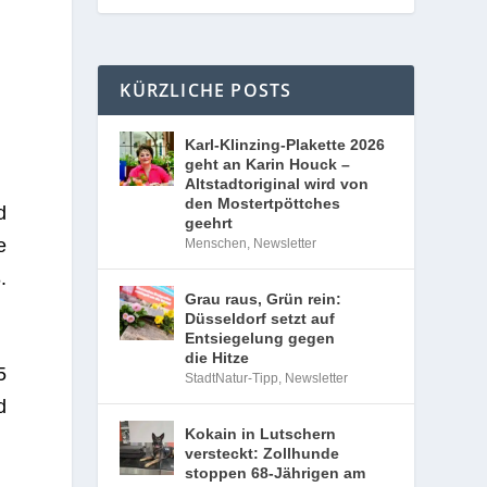
KÜRZLICHE POSTS
Karl-Klinzing-Plakette 2026
geht an Karin Houck –
Altstadtoriginal wird von
den Mostertpöttches
d
geehrt
e
Menschen
,
Newsletter
.
Grau raus, Grün rein:
Düsseldorf setzt auf
Entsiegelung gegen
die Hitze
5
StadtNatur-Tipp
,
Newsletter
d
Kokain in Lutschern
versteckt: Zollhunde
stoppen 68-Jährigen am