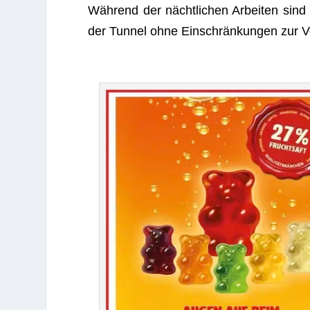
Wäh­rend der nächt­li­chen Arbei­ten sind
der Tun­nel ohne Ein­schrän­kun­gen zur V