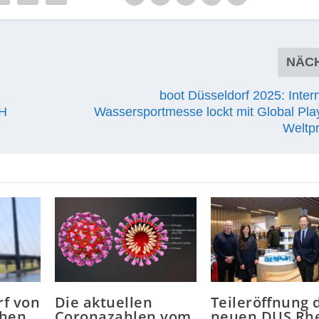
NÄC
boot Düsseldorf 2025: Inter
bH
Wassersportmesse lockt mit Global Pla
Weltp
rf von
Die aktuellen
Teileröffnung 
chen
Coronazahlen vom
neuen DUS Rh