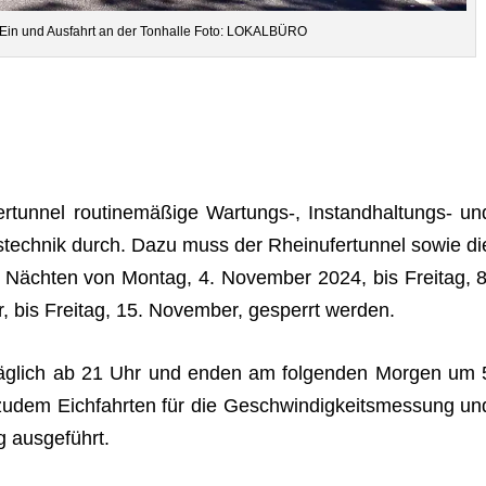
nel Ein und Aus­fahrt an der Ton­halle Foto: LOKALBÜRO
r­tun­nel rou­ti­ne­mä­ßige Wartungs‑, Instand­hal­tungs- un
iebs­tech­nik durch. Dazu muss der Rhein­ufer­tun­nel sowie di
n Näch­ten von Mon­tag, 4. Novem­ber 2024, bis Frei­tag, 8
 bis Frei­tag, 15. Novem­ber, gesperrt werden.
 täg­lich ab 21 Uhr und enden am fol­gen­den Mor­gen um 
 zudem Eich­fahr­ten für die Geschwin­dig­keits­mes­sung un
ng ausgeführt.