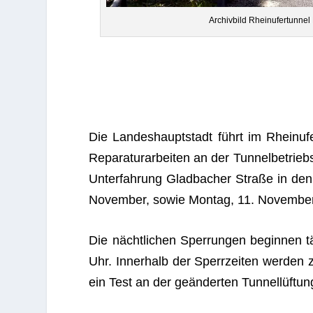
Archiv­bild Rhein­ufer­tun­
Die Lan­des­haupt­stadt führt im Rhein­ufe
Repa­ra­tur­ar­bei­ten an der Tun­nel­be­tr
Unt­er­fah­rung Glad­ba­cher Straße in de
Novem­ber, sowie Mon­tag, 11. Novem­ber,
Die nächt­li­chen Sper­run­gen begin­nen
Uhr. Inner­halb der Sperr­zei­ten wer­den
ein Test an der geän­der­ten Tun­nel­lüf­tu