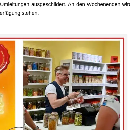
 Umlei­tun­gen aus­ge­schil­dert. An den Wochen­en­den wir
er­fü­gung stehen.