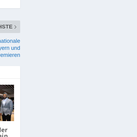
HSTE
nationale
yern und
remieren
der
ein