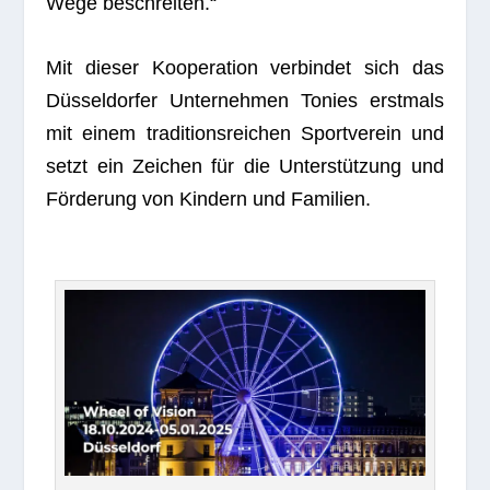
Wege beschreiten.“
Mit die­ser Koope­ra­tion ver­bin­det sich das
Düs­sel­dor­fer Unter­neh­men Tonies erst­mals
mit einem tra­di­ti­ons­rei­chen Sport­ver­ein und
setzt ein Zei­chen für die Unter­stüt­zung und
För­de­rung von Kin­dern und Familien.