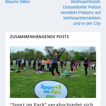
Bäume fällen
Weihnachtszeit:
Düsseldorfer Polizei
verstärkt Präsenz auf
Weihnachtsmärkten
und in der City
ZUSAMMENHÄNGENDE POSTS
“Sport im Park” verabschiedet sich