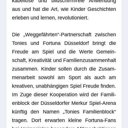
kabel­lose und bild­schirm­freie Anwen­dung
aus und hat die Art, wie Kin­der Geschich­ten
erle­ben und ler­nen, revolutioniert.
Die „Weggefährten“-Partnerschaft zwi­schen
Tonies und For­tuna Düs­sel­dorf bringt die
Freude am Spiel und die Werte Gemein­
schaft, Krea­ti­vi­tät und Fami­li­en­zu­sam­men­halt
zusam­men. Kin­der sol­len durch die Zusam­
men­ar­beit sowohl am Sport als auch am
krea­ti­ven, unab­hän­gi­gen Spiel Freude fin­den.
Im Zuge die­ser Koope­ra­tion wird der Fami­li­
en­block der Düs­sel­dor­fer Mer­kur Spiel-Arena
künf­tig den Namen „Tonies Fami­li­en­block“
tra­gen. Dort erwar­ten kleine For­tuna-Fans