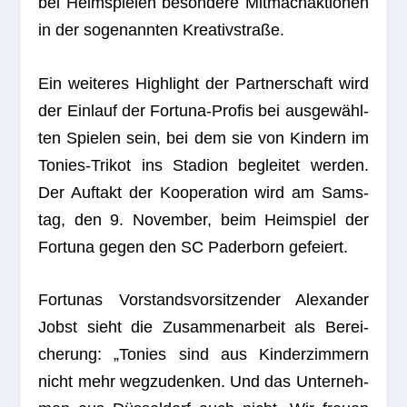
bei Heim­spie­len beson­dere Mit­mach­ak­tio­nen
in der soge­nann­ten Kreativstraße.
Ein wei­te­res High­light der Part­ner­schaft wird
der Ein­lauf der For­tuna-Pro­fis bei aus­ge­wähl­
ten Spie­len sein, bei dem sie von Kin­dern im
Tonies-Tri­kot ins Sta­dion beglei­tet wer­den.
Der Auf­takt der Koope­ra­tion wird am Sams­
tag, den 9. Novem­ber, beim Heim­spiel der
For­tuna gegen den SC Pader­born gefeiert.
For­tu­nas Vor­stands­vor­sit­zen­der Alex­an­der
Jobst sieht die Zusam­men­ar­beit als Berei­
che­rung: „Tonies sind aus Kin­der­zim­mern
nicht mehr weg­zu­den­ken. Und das Unter­neh­