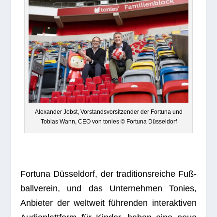
Alex­an­der Jobst, Vor­stands­vor­sit­zen­der der For­tuna und
Tobias Wann, CEO von tonies © For­tuna Düsseldorf
For­tuna Düs­sel­dorf, der tra­di­ti­ons­rei­che Fuß­
ball­ver­ein, und das Unter­neh­men Tonies,
Anbie­ter der welt­weit füh­ren­den inter­ak­ti­ven