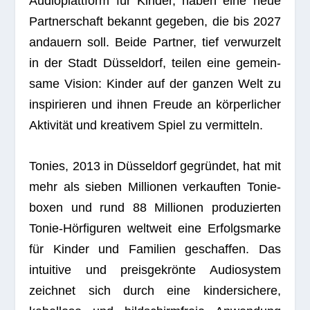
Audio­platt­form für Kin­der, haben eine neue
Part­ner­schaft bekannt gege­ben, die bis 2027
andau­ern soll. Beide Part­ner, tief ver­wur­zelt
in der Stadt Düs­sel­dorf, tei­len eine gemein­
same Vision: Kin­der auf der gan­zen Welt zu
inspi­rie­ren und ihnen Freude an kör­per­li­cher
Akti­vi­tät und krea­ti­vem Spiel zu vermitteln.
Tonies, 2013 in Düs­sel­dorf gegrün­det, hat mit
mehr als sie­ben Mil­lio­nen ver­kauf­ten Tonie­
bo­xen und rund 88 Mil­lio­nen pro­du­zier­ten
Tonie-Hör­fi­gu­ren welt­weit eine Erfolgs­marke
für Kin­der und Fami­lien geschaf­fen. Das
intui­tive und preis­ge­krönte Audio­sys­tem
zeich­net sich durch eine kin­der­si­chere,