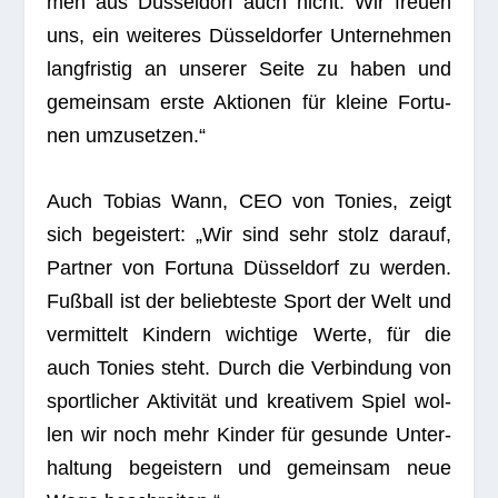
men aus Düs­sel­dorf auch nicht. Wir freuen
uns, ein wei­te­res Düs­sel­dor­fer Unter­neh­men
lang­fris­tig an unse­rer Seite zu haben und
gemein­sam erste Aktio­nen für kleine For­tu­
nen umzusetzen.“
Auch Tobias Wann, CEO von Tonies, zeigt
sich begeis­tert: „Wir sind sehr stolz dar­auf,
Part­ner von For­tuna Düs­sel­dorf zu wer­den.
Fuß­ball ist der belieb­teste Sport der Welt und
ver­mit­telt Kin­dern wich­tige Werte, für die
auch Tonies steht. Durch die Ver­bin­dung von
sport­li­cher Akti­vi­tät und krea­ti­vem Spiel wol­
len wir noch mehr Kin­der für gesunde Unter­
hal­tung begeis­tern und gemein­sam neue