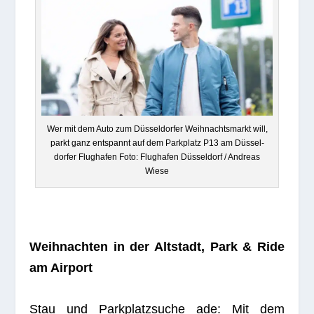
Wer mit dem Auto zum Düs­sel­dor­fer Weih­nachts­markt will,
parkt ganz ent­spannt auf dem Park­platz P13 am Düs­sel­
dor­fer Flug­ha­fen Foto: Flug­ha­fen Düs­sel­dorf / Andreas
Wiese
Weih­nach­ten in der Alt­stadt, Park & Ride
am Airport
Stau und Park­platz­su­che ade: Mit dem