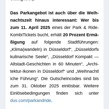
Das Park­an­ge­bot ist auch über die Weih­
nachts­zeit hin­aus inter­es­sant: Wer bis
zum 11. April 2025
eines der Park & Ride-
Kom­bi­Ti­ckets bucht, erhält
20 Pro­zent Ermä­
ßi­gung
auf fol­gende Stadt­füh­run­gen:
„Klima(wandeln) in Düs­sel­dorf“, „Düs­sel­dorfs
kuli­na­ri­sche Seele“, „Düs­sel­dorf Kom­pakt —
Alt­stadt-Geschich­ten in 60 Minu­ten“, „Archi­
tek­tur-Iko­nen in Düs­sel­dorf“ und „Weih­nacht­l
i­che Füh­rung“. Die Gut­schein­codes sind bis
zum 31. Okto­ber 2025 ein­lös­bar. Wei­tere
Ein­lö­se­be­din­gun­gen fin­den sich unter
dus.com/parkandride
.