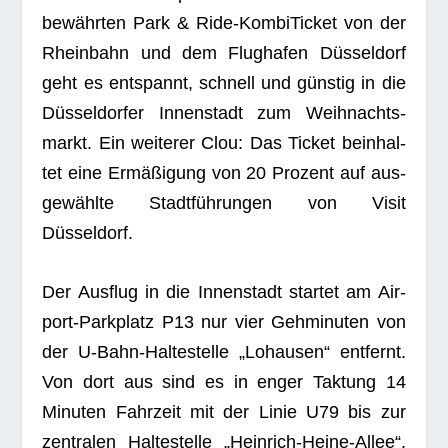
bewähr­ten Park & Ride-Kom­bi­Ti­cket von der
Rhein­bahn und dem Flug­ha­fen Düs­sel­dorf
geht es ent­spannt, schnell und güns­tig in die
Düs­sel­dor­fer Innen­stadt zum Weih­nachts­
markt. Ein wei­te­rer Clou: Das Ticket beinhal­
tet eine Ermä­ßi­gung von 20 Pro­zent auf aus­
ge­wählte Stadt­füh­run­gen von Visit
Düsseldorf.
Der Aus­flug in die Innen­stadt star­tet am Air­
port-Park­platz P13 nur vier Geh­mi­nu­ten von
der U‑Bahn-Hal­te­stelle „Lohau­sen“ ent­fernt.
Von dort aus sind es in enger Tak­tung 14
Minu­ten Fahr­zeit mit der Linie U79 bis zur
zen­tra­len Hal­te­stelle „Hein­rich-Heine-Allee“.