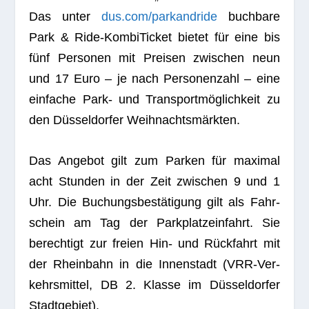
Das unter
dus.com/parkandride
buch­bare
Park & Ride-Kom­bi­Ti­cket bie­tet für eine bis
fünf Per­so­nen mit Prei­sen zwi­schen neun
und 17 Euro – je nach Per­so­nen­zahl – eine
ein­fa­che Park- und Trans­port­mög­lich­keit zu
den Düs­sel­dor­fer Weihnachtsmärkten.
Das Ange­bot gilt zum Par­ken für maxi­mal
acht Stun­den in der Zeit zwi­schen 9 und 1
Uhr. Die Buchungs­be­stä­ti­gung gilt als Fahr­
schein am Tag der Park­platz­ein­fahrt. Sie
berech­tigt zur freien Hin- und Rück­fahrt mit
der Rhein­bahn in die Innen­stadt (VRR-Ver­
kehrs­mit­tel, DB 2. Klasse im Düs­sel­dor­fer
Stadtgebiet).