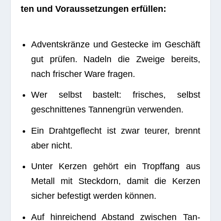
ten und Vor­aus­set­zun­gen erfüllen:
Advents­kränze und Geste­cke im Geschäft
gut prü­fen. Nadeln die Zweige bereits,
nach fri­scher Ware fragen.
Wer selbst bas­telt: fri­sches, selbst
geschnit­te­nes Tan­nen­grün verwenden.
Ein Draht­ge­flecht ist zwar teu­rer, brennt
aber nicht.
Unter Ker­zen gehört ein Tropf­fang aus
Metall mit Steck­dorn, damit die Ker­zen
sicher befes­tigt wer­den können.
Auf hin­rei­chend Abstand zwi­schen Tan­