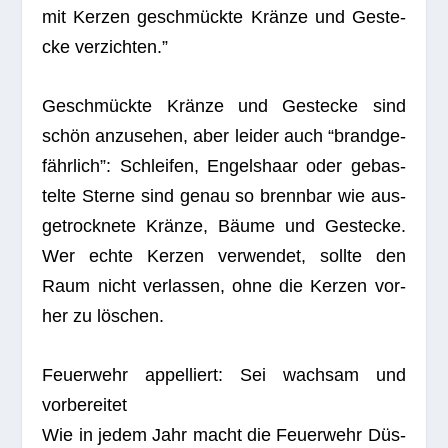
mit Ker­zen geschmückte Kränze und Geste­
cke verzichten.”
Geschmückte Kränze und Geste­cke sind
schön anzu­se­hen, aber lei­der auch “brand­ge­
fähr­lich”: Schlei­fen, Engels­haar oder gebas­
telte Sterne sind genau so brenn­bar wie aus­
ge­trock­nete Kränze, Bäume und Geste­cke.
Wer echte Ker­zen ver­wen­det, sollte den
Raum nicht ver­las­sen, ohne die Ker­zen vor­
her zu löschen.
Feu­er­wehr appel­liert: Sei wach­sam und
vorbereitet
Wie in jedem Jahr macht die Feu­er­wehr Düs­