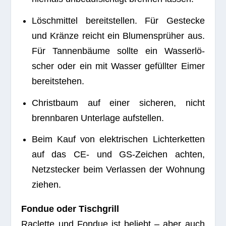
Lösch­mit­tel bereit­stel­len. Für Geste­cke
und Kränze reicht ein Blu­men­sprü­her aus.
Für Tan­nen­bäume sollte ein Was­ser­lö­
scher oder ein mit Was­ser gefüll­ter Eimer
bereitstehen.
Christ­baum auf einer siche­ren, nicht
brenn­ba­ren Unter­lage aufstellen.
Beim Kauf von elek­tri­schen Lich­ter­ket­ten
auf das CE- und GS-Zei­chen ach­ten,
Netz­ste­cker beim Ver­las­sen der Woh­nung
ziehen.
Fon­due oder Tischgrill
Raclette und Fon­due ist beliebt – aber auch