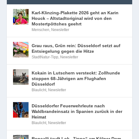
Karl-Klinzing-Plakette 2026 geht an Karin
Houck – Altstadtoriginal wird von den
Mostertpöttches geehrt
Menschen
,
Newsletter
Grau raus, Grün rein: Düsseldorf setzt auf
Entsiegelung gegen die Hitze
StadtNatur-Tipp
,
Newsletter
Kokain in Lutschern versteckt: Zollhunde
stoppen 68-Jährigen am Flughafen
Düsseldorf
Blaulicht
,
Newsletter
Düsseldorfer Feuerwehrleute nach
Waldbrandeinsatz in Spanien zurück in der
Heimat
Blaulicht
,
Newsletter
Roncalli tauft Lok „Zippo“ am Kölner Dom –