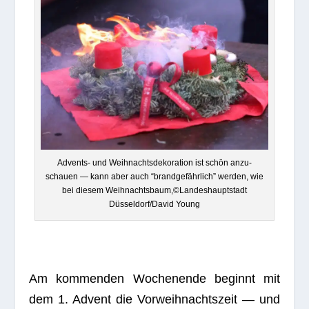
Advents- und Weih­nachts­de­ko­ra­tion ist schön anzu­
schauen — kann aber auch “brand­ge­fähr­lich” wer­den, wie
bei die­sem Weihnachtsbaum,©Landeshauptstadt
Düsseldorf/David Young
Am kom­men­den Wochen­ende beginnt mit
dem 1. Advent die Vor­weih­nachts­zeit — und