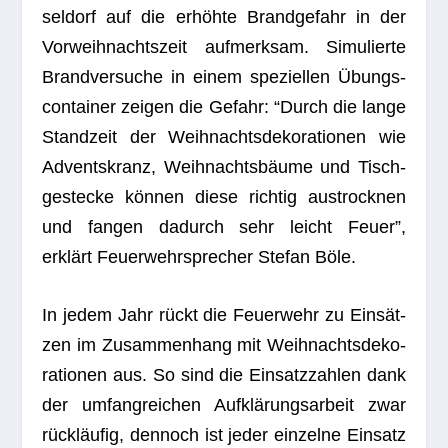
sel­dorf auf die erhöhte Brand­ge­fahr in der
Vor­weih­nachts­zeit auf­merk­sam. Simu­lierte
Brand­ver­su­che in einem spe­zi­el­len Übungs­
con­tai­ner zei­gen die Gefahr: “Durch die lange
Stand­zeit der Weih­nachts­de­ko­ra­tio­nen wie
Advents­kranz, Weih­nachts­bäume und Tisch­
ge­ste­cke kön­nen diese rich­tig aus­trock­nen
und fan­gen dadurch sehr leicht Feuer”,
erklärt Feu­er­wehr­spre­cher Ste­fan Böle.
In jedem Jahr rückt die Feu­er­wehr zu Ein­sät­
zen im Zusam­men­hang mit Weih­nachts­de­ko­
ra­tio­nen aus. So sind die Ein­satz­zah­len dank
der umfang­rei­chen Auf­klä­rungs­ar­beit zwar
rück­läu­fig, den­noch ist jeder ein­zelne Ein­satz