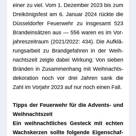
einer zu viel. Vom 1. Dezem­ber 2023 bis zum
Drei­kö­nigs­fest am 6. Januar 2024 rückte die
Düs­sel­dor­fer Feu­er­wehr zu ins­ge­samt 523
Brand­ein­sät­zen aus — 556 waren es im Vor­
jah­res­zeit­raum (2021/2022: 434). Die Auf­klä­
rungs­ar­beit zu Brand­ge­fah­ren in der Weih­
nachts­zeit zeigte dabei Wir­kung: Von sie­ben
Brän­den in Zusam­men­hang mit Weih­nachts­
de­ko­ra­tion noch vor drei Jah­ren sank die
Zahl im Vor­jahr 2023 auf nur noch einen Fall.
Tipps der Feu­er­wehr für die Advents- und
Weihnachtszeit
Ein weih­nacht­li­ches Gesteck mit ech­ten
Wachs­ker­zen sollte fol­gende Eigen­schaf­