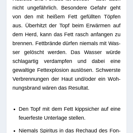
nicht unge­fähr­lich. Beson­dere Gefahr geht
von den mit hei­ßem Fett gefüll­ten Töp­fen
aus. Über­hitzt der Topf beim Erwär­men auf
dem Herd, kann das Fett rasch anfan­gen zu
bren­nen. Fett­brände dür­fen nie­mals mit Was­
ser gelöscht wer­den. Das Was­ser würde
schlag­ar­tig ver­damp­fen und dabei eine
gewal­tige Fett­ex­plo­sion aus­lö­sen. Schwerste
Ver­bren­nun­gen der Haut und/oder ein Woh­
nungs­brand wären das Resultat.
Den Topf mit dem Fett kipp­si­cher auf eine
feu­er­feste Unter­lage stellen.
Nie­mals Spi­ri­tus in das Rechaud des Fon­