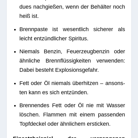
dues nach­gie­ßen, wenn der Behäl­ter noch
heiß ist.
Brenn­paste ist wesent­lich siche­rer als
leicht ent­zünd­li­cher Spiritus.
Nie­mals Ben­zin, Feu­er­zeug­ben­zin oder
ähn­li­che Brenn­flüs­sig­kei­ten ver­wen­den:
Dabei besteht Explosionsgefahr.
Fett oder Öl nie­mals über­hit­zen – ansons­
ten kann es sich entzünden.
Bren­nen­des Fett oder Öl nie mit Was­ser
löschen. Flam­men mit einem pas­sen­den
Topf­de­ckel oder ähn­li­chem ersticken.