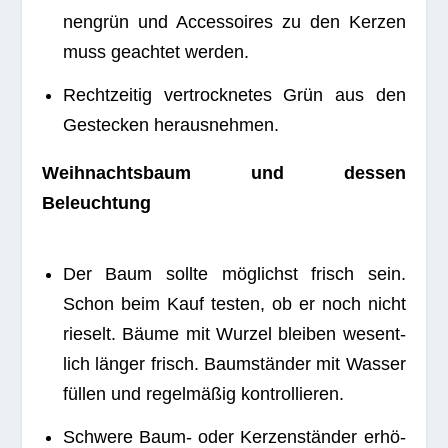
nen­grün und Acces­soires zu den Ker­zen
muss geach­tet werden.
Recht­zei­tig ver­trock­ne­tes Grün aus den
Geste­cken herausnehmen.
Weih­nachts­baum und des­sen
Beleuchtung
Der Baum sollte mög­lichst frisch sein.
Schon beim Kauf tes­ten, ob er noch nicht
rie­selt. Bäume mit Wur­zel blei­ben wesent­
lich län­ger frisch. Baum­stän­der mit Was­ser
fül­len und regel­mä­ßig kontrollieren.
Schwere Baum- oder Ker­zen­stän­der erhö­