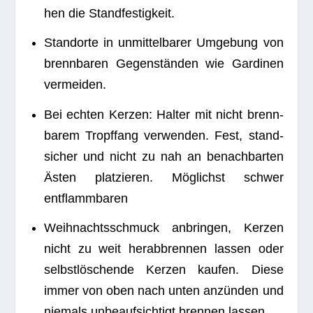
hen die Standfestigkeit.
Stand­orte in unmit­tel­ba­rer Umge­bung von
brenn­ba­ren Gegen­stän­den wie Gar­di­nen
vermeiden.
Bei ech­ten Ker­zen: Hal­ter mit nicht brenn­
ba­rem Tropf­fang ver­wen­den. Fest, stand­
si­cher und nicht zu nah an benach­bar­ten
Ästen plat­zie­ren. Mög­lichst schwer
entflammbaren
Weih­nachts­schmuck anbrin­gen, Ker­zen
nicht zu weit her­ab­bren­nen las­sen oder
selbst­lö­schende Ker­zen kau­fen. Diese
immer von oben nach unten anzün­den und
nie­mals unbe­auf­sich­tigt bren­nen lassen.