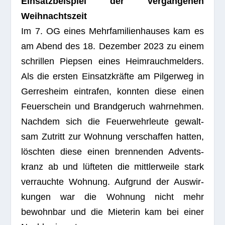
Ein­satz­bei­spiel der ver­gan­ge­nen
Weihnachtszeit
Im 7. OG eines Mehr­fa­mi­li­en­hau­ses kam es
am Abend des 18. Dezem­ber 2023 zu einem
schril­len Piep­sen eines Heim­rauch­mel­ders.
Als die ers­ten Ein­satz­kräfte am Pil­ger­weg in
Ger­res­heim ein­tra­fen, konn­ten diese einen
Feu­er­schein und Brand­ge­ruch wahr­neh­men.
Nach­dem sich die Feu­er­wehr­leute gewalt­
sam Zutritt zur Woh­nung ver­schaf­fen hat­ten,
lösch­ten diese einen bren­nen­den Advents­
kranz ab und lüf­te­ten die mitt­ler­weile stark
ver­rauchte Woh­nung. Auf­grund der Aus­wir­
kun­gen war die Woh­nung nicht mehr
bewohn­bar und die Mie­te­rin kam bei einer