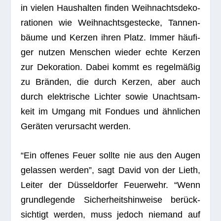
in vie­len Haus­hal­ten fin­den Weih­nachts­de­ko­
ra­tio­nen wie Weih­nachts­ge­ste­cke, Tan­nen­
bäume und Ker­zen ihren Platz. Immer häu­fi­
ger nut­zen Men­schen wie­der echte Ker­zen
zur Deko­ra­tion. Dabei kommt es regel­mä­ßig
zu Brän­den, die durch Ker­zen, aber auch
durch elek­tri­sche Lich­ter sowie Unacht­sam­
keit im Umgang mit Fon­dues und ähn­li­chen
Gerä­ten ver­ur­sacht werden.
“Ein offe­nes Feuer sollte nie aus den Augen
gelas­sen wer­den”, sagt David von der Lieth,
Lei­ter der Düs­sel­dor­fer Feu­er­wehr. “Wenn
grund­le­gende Sicher­heits­hin­weise berück­
sich­tigt wer­den, muss jedoch nie­mand auf