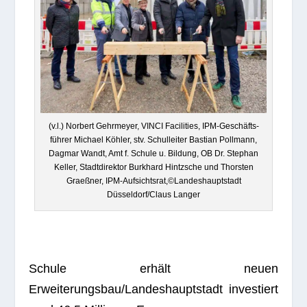
(v.l.) Nor­bert Gehr­meyer, VINCI Faci­li­ties, IPM-Geschäfts­
füh­rer Michael Köh­ler, stv. Schul­lei­ter Bas­tian Poll­mann,
Dag­mar Wandt, Amt f. Schule u. Bil­dung, OB Dr. Ste­phan
Kel­ler, Stadt­di­rek­tor Burk­hard Hintzsche und Thors­ten
Graeß­ner, IPM-Aufsichtsrat,©Landeshauptstadt
Düsseldorf/Claus Langer
Schule erhält neuen
Erweiterungsbau/Landeshauptstadt inves­tiert