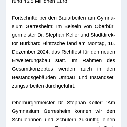
rund 46,5 Mil­lio­nen Euro
Fort­schritte bei den Bau­ar­bei­ten am Gym­na­
sium Ger­res­heim: Im Bei­sein von Ober­bür­
ger­meis­ter Dr. Ste­phan Kel­ler und Stadt­di­rek­
tor Burk­hard Hintzsche fand am Mon­tag, 16.
Dezem­ber 2024, das Richt­fest für den neuen
Erwei­te­rungs­bau statt. Im Rah­men des
Gesamt­kon­zep­tes wer­den auch in den
Bestands­ge­bäu­den Umbau- und Instand­set­
zungs­ar­bei­ten durchgeführt.
Ober­bür­ger­meis­ter Dr. Ste­phan Kel­ler: “Am
Gym­na­sium Ger­res­heim kön­nen wir den
Schü­le­rin­nen und Schü­lern zukünf­tig einen