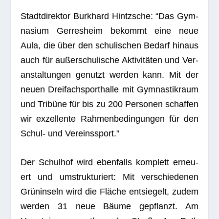
Stadt­di­rek­tor Burk­hard Hintzsche: “Das Gym­
na­sium Ger­res­heim bekommt eine neue
Aula, die über den schu­li­schen Bedarf hin­aus
auch für außer­schu­li­sche Akti­vi­tä­ten und Ver­
an­stal­tun­gen genutzt wer­den kann. Mit der
neuen Drei­fach­sport­halle mit Gym­nas­tik­raum
und Tri­büne für bis zu 200 Per­so­nen schaf­fen
wir exzel­lente Rah­men­be­din­gun­gen für den
Schul- und Vereinssport.”
Der Schul­hof wird eben­falls kom­plett erneu­
ert und umstruk­tu­riert: Mit ver­schie­de­nen
Grün­in­seln wird die Flä­che ent­sie­gelt, zudem
wer­den 31 neue Bäume gepflanzt. Am