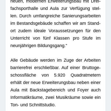
neuen, moder­nen Erwei­te­rungs­bau mit Drei­
fach­sport­halle und Aula zur Ver­fü­gung stel­
len. Durch umfang­rei­che Sanie­rungs­ar­bei­ten
im Bestands­ge­bäude schaf­fen wir am Stand­
ort zudem ideale Vor­aus­set­zun­gen für den
Unter­richt von fünf Klas­sen pro Stufe im
neun­jäh­ri­gen Bildungsgang.”
Alle Gebäude wer­den im Zuge der Arbei­ten
bar­rie­re­frei erschließ­bar. Auf einer Brut­to­ge­
schoss­flä­che von 5.920 Qua­drat­me­tern
erhält der neue Erwei­te­rungs­bau neben einer
Aula mit Back­stage­be­reich und Foyer auch
Infor­ma­tik­räume, zwei Musik­räume sowie ein
Ton- und Schnittstudio.