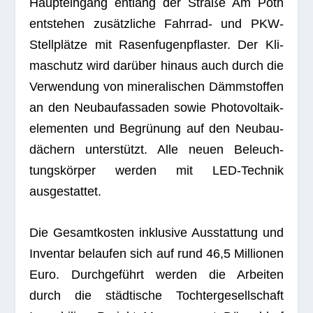
Haupt­ein­gang ent­lang der Straße Am Poth
ent­ste­hen zusätz­li­che Fahr­rad- und PKW-
Stell­plätze mit Rasen­fu­gen­pflas­ter. Der Kli­
ma­schutz wird dar­über hin­aus auch durch die
Ver­wen­dung von mine­ra­li­schen Dämm­stof­fen
an den Neu­bau­fas­sa­den sowie Pho­to­vol­ta­ik­
ele­men­ten und Begrü­nung auf den Neu­bau­
dä­chern unter­stützt. Alle neuen Beleuch­
tungs­kör­per wer­den mit LED-Tech­nik
ausgestattet.
Die Gesamt­kos­ten inklu­sive Aus­stat­tung und
Inven­tar belau­fen sich auf rund 46,5 Mil­lio­nen
Euro. Durch­ge­führt wer­den die Arbei­ten
durch die städ­ti­sche Toch­ter­ge­sell­schaft