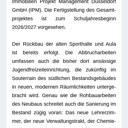
Immo­bi­lien Pro­jekt Manage­ment Düs­sel­dorf
GmbH (IPM). Die Fer­tig­stel­lung des Gesamt­
pro­jek­tes ist zum Schul­jah­res­be­ginn
2026/2027 vorgesehen.
Der Rück­bau der alten Sport­halle und Aula
ist bereits erfolgt. Die Abbruch­ar­bei­ten
umfas­sen auch die bis­her dort ansäs­sige
Jugend­frei­zeit­ein­rich­tung, die zukünf­tig im
Sou­ter­rain des süd­li­chen Bestands­ge­bäu­des
in neuen, moder­nen Räum­lich­kei­ten unter­ge­
bracht wird. Genau wie die Roh­bau­ar­bei­ten
des Neu­baus schrei­tet auch die Sanie­rung im
Bestand zügig voran: Das neue Leh­rer­zim­
mer, der neue Ver­wal­tungs­trakt, der Che­mie-