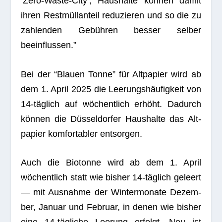
‘Zero-Waste-City’, Haus­halte kön­nen damit
ihren Rest­müll­an­teil redu­zie­ren und so die zu
zah­len­den Gebüh­ren bes­ser sel­ber
beeinflussen.”
Bei der “Blauen Tonne” für Alt­pa­pier wird ab
dem 1. April 2025 die Lee­rungs­häu­fig­keit von
14-täg­lich auf wöchent­lich erhöht. Dadurch
kön­nen die Düs­sel­dor­fer Haus­halte das Alt­
pa­pier kom­for­ta­bler entsorgen.
Auch die Bio­tonne wird ab dem 1. April
wöchent­lich statt wie bis­her 14-täg­lich geleert
— mit Aus­nahme der Win­ter­mo­nate Dezem­
ber, Januar und Februar, in denen wie bis­her