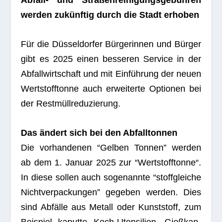
Abfall- und Stra­ßen­rei­ni­gungs­ge­büh­ren
wer­den zukünf­tig durch die Stadt erhoben
Für die Düs­sel­dor­fer Bür­ge­rin­nen und Bür­ger
gibt es 2025 einen bes­se­ren Ser­vice in der
Abfall­wirt­schaft und mit Ein­füh­rung der neuen
Wert­stoff­tonne auch erwei­terte Optio­nen bei
der Restmüllreduzierung.
Das ändert sich bei den Abfalltonnen
Die vor­han­de­nen “Gel­ben Ton­nen” wer­den
ab dem 1. Januar 2025 zur “Wert­stoff­tonne“.
In diese sol­len auch soge­nannte “stoff­glei­che
Nicht­ver­pa­ckun­gen” gege­ben wer­den. Dies
sind Abfälle aus Metall oder Kunst­stoff, zum