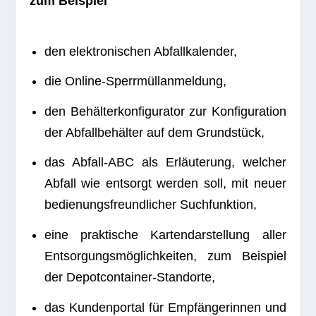
zum Beispiel
den elek­tro­ni­schen Abfallkalender,
die Online-Sperr­müll­an­mel­dung,
den Behäl­ter­kon­fi­gu­ra­tor zur Kon­fi­gu­ra­tion
der Abfall­be­häl­ter auf dem Grundstück,
das Abfall-ABC als Erläu­te­rung, wel­cher
Abfall wie ent­sorgt wer­den soll, mit neuer
bedie­nungs­freund­li­cher Suchfunktion,
eine prak­ti­sche Kar­ten­dar­stel­lung aller
Ent­sor­gungs­mög­lich­kei­ten, zum Bei­spiel
der Depotcontainer-Standorte,
das Kun­den­por­tal für Emp­fän­ge­rin­nen und