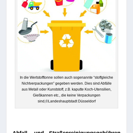
In die Wert­stoff­tonne sol­len auch soge­nannte “stoff­glei­che
Nicht­ver­pa­ckun­gen” gege­ben wer­den. Dies sind Abfälle
aus Metall oder Kunst­stoff, z.B. kaputte Koch-Uten­si­lien,
Gieß­kan­nen etc., die keine Ver­pa­ckun­gen
sind,©Landeshauptstadt Düsseldorf