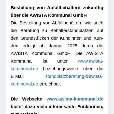
Bestel­lung von Abfall­be­häl­tern zukünf­tig
über die AWISTA Kom­mu­nal GmbH
Die Bestel­lung von Abfall­be­häl­tern wie auch
die Bera­tung zu Behäl­ter­stand­plät­zen auf
den Grund­stü­cken der Kun­din­nen und Kun­
den erfolgt ab Januar 2025 durch die
AWISTA Kom­mu­nal GmbH. Die AWISTA
Kom­mu­nal ist unter
www.awista-
kommunal.de
bezie­hungs­weise über die
E‑Mail
standplatzberatung@awista-
kommunal.de
erreichbar.
Die Web­seite
www.awista-kommunal.de
bie­tet dazu viele inter­es­sante Funk­tio­nen,