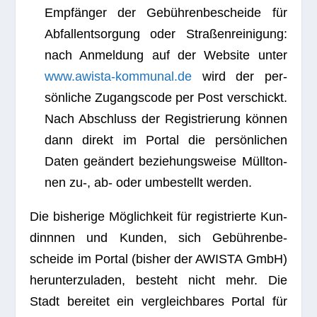
Emp­fän­ger der Gebüh­ren­be­scheide für
Abfall­ent­sor­gung oder Stra­ßen­rei­ni­gung:
nach Anmel­dung auf der Web­site unter
www.awista-kommunal.de
wird der per­
sön­li­che Zugangs­code per Post ver­schickt.
Nach Abschluss der Regis­trie­rung kön­nen
dann direkt im Por­tal die per­sön­li­chen
Daten geän­dert bezie­hungs­weise Müll­ton­
nen zu‑, ab- oder umbe­stellt werden.
Die bis­he­rige Mög­lich­keit für regis­trierte Kun­
dinn­nen und Kun­den, sich Gebüh­ren­be­
scheide im Por­tal (bis­her der AWISTA GmbH)
her­un­ter­zu­la­den, besteht nicht mehr. Die
Stadt berei­tet ein ver­gleich­ba­res Por­tal für