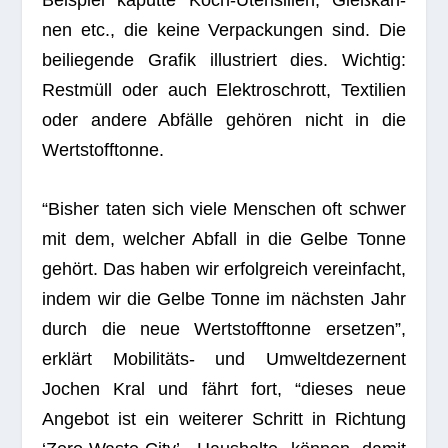
Bei­spiel kaputte Koch-Uten­si­lien, Gieß­kan­
nen etc., die keine Ver­pa­ckun­gen sind. Die
bei­lie­gende Gra­fik illus­triert dies. Wich­tig:
Rest­müll oder auch Elek­tro­schrott, Tex­ti­lien
oder andere Abfälle gehö­ren nicht in die
Wertstofftonne.
“Bis­her taten sich viele Men­schen oft schwer
mit dem, wel­cher Abfall in die Gelbe Tonne
gehört. Das haben wir erfolg­reich ver­ein­facht,
indem wir die Gelbe Tonne im nächs­ten Jahr
durch die neue Wert­stoff­tonne erset­zen”,
erklärt Mobi­li­täts- und Umwelt­de­zer­nent
Jochen Kral und fährt fort, “die­ses neue
Ange­bot ist ein wei­te­rer Schritt in Rich­tung