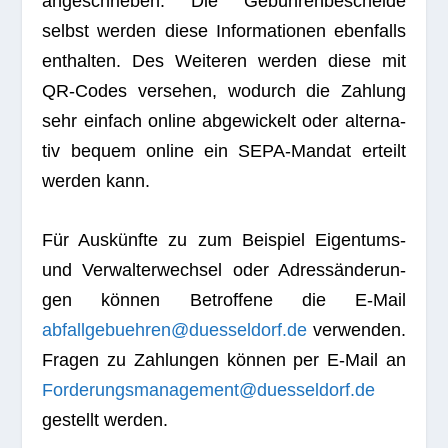
ange­schrie­ben. Die Gebüh­ren­be­scheide
selbst wer­den diese Infor­ma­tio­nen eben­falls
ent­hal­ten. Des Wei­te­ren wer­den diese mit
QR-Codes ver­se­hen, wodurch die Zah­lung
sehr ein­fach online abge­wi­ckelt oder alter­na­
tiv bequem online ein SEPA-Man­dat erteilt
wer­den kann.
Für Aus­künfte zu zum Bei­spiel Eigen­tums-
und Ver­wal­ter­wech­sel oder Adress­än­de­run­
gen kön­nen Betrof­fene die E‑Mail
abfallgebuehren@duesseldorf.de
ver­wen­den.
Fra­gen zu Zah­lun­gen kön­nen per E‑Mail an
Forderungsmanagement@duesseldorf.de
gestellt werden.