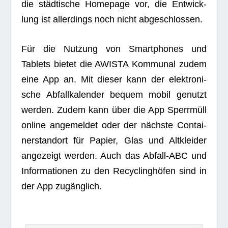
die städ­ti­sche Home­page vor, die Ent­wick­
lung ist aller­dings noch nicht abgeschlossen.
Für die Nut­zung von Smart­phones und
Tablets bie­tet die AWISTA Kom­mu­nal zudem
eine App an. Mit die­ser kann der elek­tro­ni­
sche Abfall­ka­len­der bequem mobil genutzt
wer­den. Zudem kann über die App Sperr­müll
online ange­mel­det oder der nächste Con­tai­
ner­stand­ort für Papier, Glas und Alt­klei­der
ange­zeigt wer­den. Auch das Abfall-ABC und
Infor­ma­tio­nen zu den Recy­cling­hö­fen sind in
der App zugänglich.