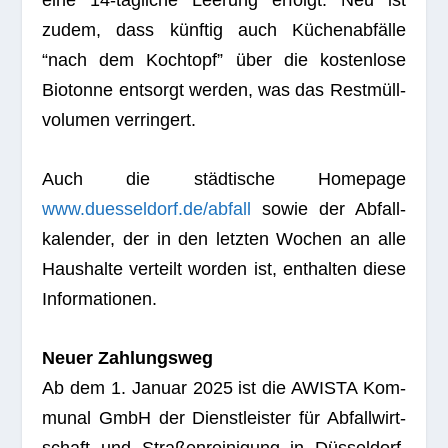
eine 14-täg­li­che Lee­rung erfolgt. Neu ist
zudem, dass künf­tig auch Küchen­ab­fälle
“nach dem Koch­topf” über die kos­ten­lose
Bio­tonne ent­sorgt wer­den, was das Rest­müll­
vo­lu­men verringert.
Auch die städ­ti­sche Home­page
www.duesseldorf.de/abfall
sowie der Abfall­
ka­len­der, der in den letz­ten Wochen an alle
Haus­halte ver­teilt wor­den ist, ent­hal­ten diese
Informationen.
Neuer Zah­lungs­weg
Ab dem 1. Januar 2025 ist die AWISTA Kom­
mu­nal GmbH der Dienst­leis­ter für Abfall­wirt­