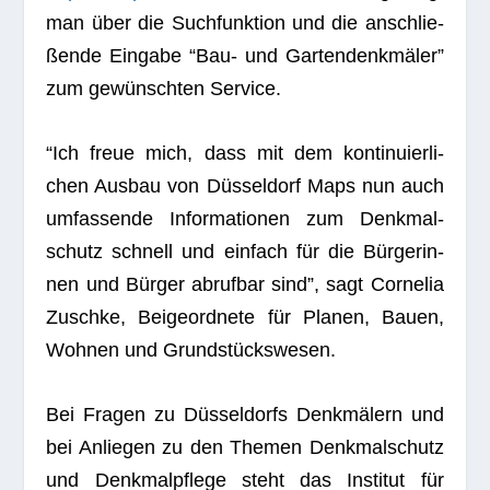
man über die Such­funk­tion und die anschlie­
ßende Ein­gabe “Bau- und Gar­ten­denk­mä­ler”
zum gewünsch­ten Service.
“Ich freue mich, dass mit dem kon­ti­nu­ier­li­
chen Aus­bau von Düs­sel­dorf Maps nun auch
umfas­sende Infor­ma­tio­nen zum Denk­mal­
schutz schnell und ein­fach für die Bür­ge­rin­
nen und Bür­ger abruf­bar sind”, sagt Cor­ne­lia
Zuschke, Bei­geord­nete für Pla­nen, Bauen,
Woh­nen und Grundstückswesen.
Bei Fra­gen zu Düs­sel­dorfs Denk­mä­lern und
bei Anlie­gen zu den The­men Denk­mal­schutz
und Denk­mal­pflege steht das Insti­tut für