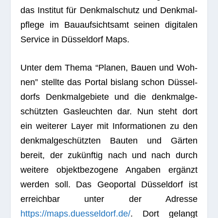
das Insti­tut für Denk­mal­schutz und Denk­mal­
pflege im Bau­auf­sichts­amt sei­nen digi­ta­len
Ser­vice in Düs­sel­dorf Maps.
Unter dem Thema “Pla­nen, Bauen und Woh­
nen” stellte das Por­tal bis­lang schon Düs­sel­
dorfs Denk­mal­ge­biete und die denk­mal­ge­
schütz­ten Gas­leuch­ten dar. Nun steht dort
ein wei­te­rer Layer mit Infor­ma­tio­nen zu den
denk­mal­ge­schütz­ten Bau­ten und Gär­ten
bereit, der zukünf­tig nach und nach durch
wei­tere objekt­be­zo­gene Anga­ben ergänzt
wer­den soll. Das Geo­por­tal Düs­sel­dorf ist
erreich­bar unter der Adresse
https://maps.duesseldorf.de/
. Dort gelangt