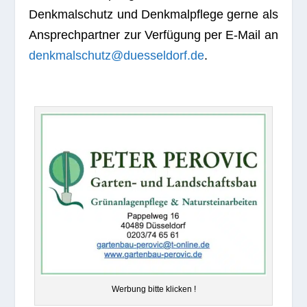
Denk­mal­schutz und Denk­mal­pflege gerne als
Ansprech­part­ner zur Ver­fü­gung per E‑Mail an
denkmalschutz@duesseldorf.de
.
Wer­bung bitte klicken !