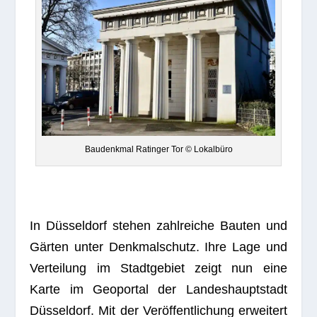
Bau­denk­mal Ratin­ger Tor © Lokalbüro
In Düs­sel­dorf ste­hen zahl­rei­che Bau­ten und
Gär­ten unter Denk­mal­schutz. Ihre Lage und
Ver­tei­lung im Stadt­ge­biet zeigt nun eine
Karte im Geo­por­tal der Lan­des­haupt­stadt
Düs­sel­dorf. Mit der Ver­öf­fent­li­chung erwei­tert