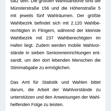
satz sein. Die größ­ten Wahl­stand­orte sind die
Müns­ter­straße 156 und die Höhen­straße 5
mit jeweils fünf Wahl­räu­men. Der größte
Wahl­be­zirk befin­det sich mit 2.120 Wahl­be­
rech­tig­ten in Flin­gern, wäh­rend der kleinste
Wahl­be­zirk mit 237 Wahl­be­rech­tig­ten im
Hafen liegt. Zudem wer­den mobile Wahl­vor­
stände in sie­ben Senio­ren­ein­rich­tun­gen ent­
sandt, um den dort leben­den Men­schen die
Stimm­ab­gabe zu ermöglichen.
Das Amt für Sta­tis­tik und Wah­len bit­tet
darum, die Arbeit der Wahl­vor­stände zu
unter­stüt­zen und den Anwei­sun­gen der Wahl­
hel­fen­den Folge zu leisten.