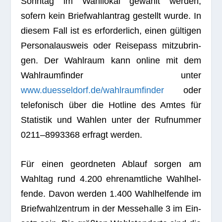
Sonn­tag im Wahl­lo­kal gewählt wer­den,
sofern kein Brief­wahl­an­trag gestellt wurde. In
die­sem Fall ist es erfor­der­lich, einen gül­ti­gen
Per­so­nal­aus­weis oder Rei­se­pass mit­zu­brin­
gen. Der Wahl­raum kann online mit dem
Wahl­raum­fin­der unter
www.duesseldorf.de/wahlraumfinder
oder
tele­fo­nisch über die Hot­line des Amtes für
Sta­tis­tik und Wah­len unter der Ruf­num­mer
0211–8993368 erfragt werden.
Für einen geord­ne­ten Ablauf sor­gen am
Wahl­tag rund 4.200 ehren­amt­li­che Wahl­hel­
fende. Davon wer­den 1.400 Wahl­hel­fende im
Brief­wahl­zen­trum in der Mes­se­halle 3 im Ein­