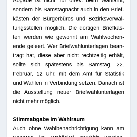
Abgabe ist nicht nur direkt beim Wahl­amt,
son­dern bis Sams­tag­nacht auch in den Brief­
käs­ten der Bür­ger­bü­ros und Bezirks­ver­wal­
tungs­stel­len mög­lich. Die dor­ti­gen Brief­käs­
ten wer­den wie gewohnt am Wahl­wo­chen­
ende geleert. Wer Brief­wahl­un­ter­la­gen bean­
tragt hat, diese aber nicht recht­zei­tig erhält,
sollte sich spä­tes­tens bis Sams­tag, 22.
Februar, 12 Uhr, mit dem Amt für Sta­tis­tik
und Wah­len in Ver­bin­dung set­zen. Danach ist
die Aus­stel­lung neuer Brief­wahl­un­ter­la­gen
nicht mehr möglich.
Stimm­ab­gabe im Wahlraum
Auch ohne Wahl­be­nach­rich­ti­gung kann am