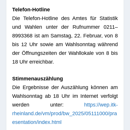
Tele­fon-Hot­line
Die Tele­fon-Hot­line des Amtes für Sta­tis­tik
und Wah­len unter der Ruf­num­mer 0211–
8993368 ist am Sams­tag, 22. Februar, von 8
bis 12 Uhr sowie am Wahl­sonn­tag wäh­rend
der Öff­nungs­zei­ten der Wahl­lo­kale von 8 bis
18 Uhr erreichbar.
Stim­men­aus­zäh­lung
Die Ergeb­nisse der Aus­zäh­lung kön­nen am
Wahl­sonn­tag ab 18 Uhr im Inter­net ver­folgt
wer­den unter:
https://wep.itk-
rheinland.de/vm/prod/bw_2025/05111000/pra
esentation/index.html