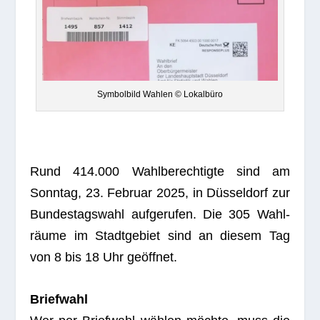
Sym­bol­bild Wah­len © Lokalbüro
Rund 414.000 Wahl­be­rech­tigte sind am
Sonn­tag, 23. Februar 2025, in Düs­sel­dorf zur
Bun­des­tags­wahl auf­ge­ru­fen. Die 305 Wahl­
räume im Stadt­ge­biet sind an die­sem Tag
von 8 bis 18 Uhr geöffnet.
Brief­wahl