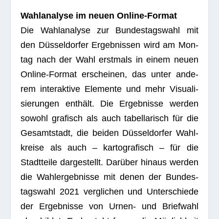
Wahl­ana­lyse im neuen Online-Format
Die Wahl­ana­lyse zur Bun­des­tags­wahl mit
den Düs­sel­dor­fer Ergeb­nis­sen wird am Mon­
tag nach der Wahl erst­mals in einem neuen
Online-For­mat erschei­nen, das unter ande­
rem inter­ak­tive Ele­mente und mehr Visua­li­
sie­run­gen ent­hält. Die Ergeb­nisse wer­den
sowohl gra­fisch als auch tabel­la­risch für die
Gesamt­stadt, die bei­den Düs­sel­dor­fer Wahl­
kreise als auch – kar­to­gra­fisch – für die
Stadt­teile dar­ge­stellt. Dar­über hin­aus wer­den
die Wahl­er­geb­nisse mit denen der Bun­des­
tags­wahl 2021 ver­gli­chen und Unter­schiede
der Ergeb­nisse von Urnen- und Brief­wahl