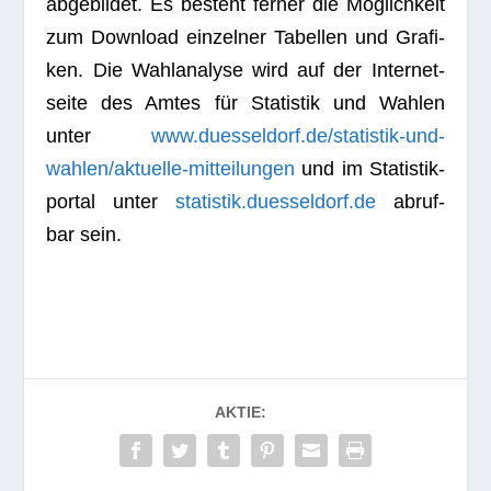
abge­bil­det. Es besteht fer­ner die Mög­lich­keit
zum Down­load ein­zel­ner Tabel­len und Gra­fi­
ken. Die Wahl­ana­lyse wird auf der Inter­net­
seite des Amtes für Sta­tis­tik und Wah­len
unter
www.duesseldorf.de/statistik-und-
wahlen/aktuelle-mitteilungen
und im Sta­tis­tik­
por­tal unter
statistik.duesseldorf.de
abruf­
bar sein.
AKTIE: