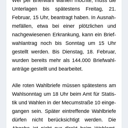
Wer per Brief­wahl wäh­len möchte, muss die
Unter­la­gen bis spä­tes­tens Frei­tag, 21.
Februar, 15 Uhr, bean­tragt haben. In Aus­nah­
me­fäl­len, etwa bei einer plötz­li­chen und
nach­ge­wie­se­nen Erkran­kung, kann ein Brief­
wahl­an­trag noch bis Sonn­tag um 15 Uhr
gestellt wer­den. Bis Diens­tag, 18. Februar,
wur­den bereits mehr als 144.000 Brief­wahl­
an­träge gestellt und bearbeitet.
Alle roten Wahl­briefe müs­sen spä­tes­tens am
Wahl­sonn­tag um 18 Uhr beim Amt für Sta­tis­
tik und Wah­len in der Mecum­straße 10 ein­ge­
gan­gen sein. Spä­ter ein­tref­fende Wahl­briefe
dür­fen nicht berück­sich­tigt wer­den. Die