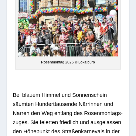
Rosen­mon­tag 2025 © Lokalbüro
Bei blauem Him­mel und Son­nen­schein
säum­ten Hun­dert­tau­sende När­rin­nen und
Nar­ren den Weg ent­lang des Rosen­mon­tags­
zu­ges. Sie fei­er­ten fried­lich und aus­ge­las­sen
den Höhe­punkt des Stra­ßen­kar­ne­vals in der