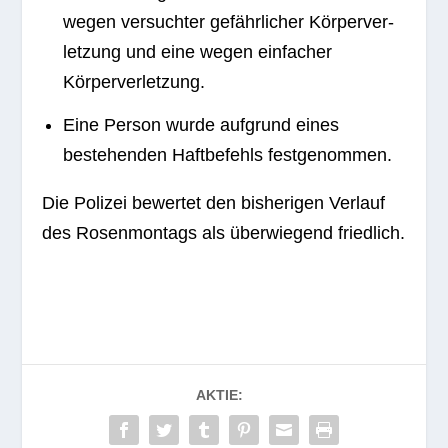
wegen ver­such­ter gefähr­li­cher Kör­per­ver­
let­zung und eine wegen ein­fa­cher
Körperverletzung.
Eine Per­son wurde auf­grund eines
bestehen­den Haft­be­fehls festgenommen.
Die Poli­zei bewer­tet den bis­he­ri­gen Ver­lauf
des Rosen­mon­tags als über­wie­gend friedlich.
AKTIE: