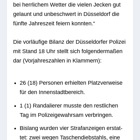
bei herr­li­chem Wet­ter die vie­len Jecken gut
gelaunt und unbe­schwert in Düs­sel­dorf die
fünfte Jah­res­zeit fei­ern konnten.“
Die vor­läu­fige Bilanz der Düs­sel­dor­fer Poli­zei
mit Stand 18 Uhr stellt sich fol­gen­der­ma­ßen
dar (Vor­jah­res­zah­len in Klammern):
26 (18) Per­so­nen erhiel­ten Platz­ver­weise
für den Innenstadtbereich.
1 (1) Ran­da­lie­rer musste den rest­li­chen
Tag im Poli­zei­ge­wahr­sam verbringen.
Bis­lang wur­den vier Straf­an­zei­gen erstat­
tet: zwei wegen Taschen­dieb­stahls, eine