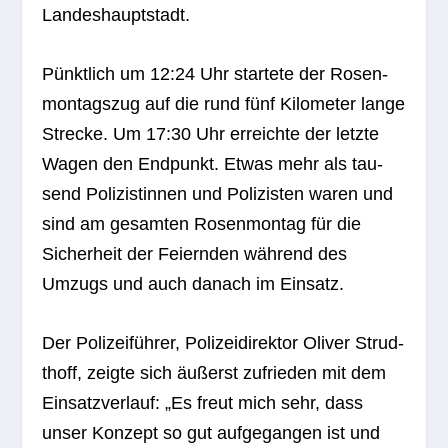
Landeshauptstadt.
Pünkt­lich um 12:24 Uhr star­tete der Rosen­
mon­tags­zug auf die rund fünf Kilo­me­ter lange
Stre­cke. Um 17:30 Uhr erreichte der letzte
Wagen den End­punkt. Etwas mehr als tau­
send Poli­zis­tin­nen und Poli­zis­ten waren und
sind am gesam­ten Rosen­mon­tag für die
Sicher­heit der Fei­ern­den wäh­rend des
Umzugs und auch danach im Einsatz.
Der Poli­zei­füh­rer, Poli­zei­di­rek­tor Oli­ver Strud­
thoff, zeigte sich äußerst zufrie­den mit dem
Ein­satz­ver­lauf: „Es freut mich sehr, dass
unser Kon­zept so gut auf­ge­gan­gen ist und