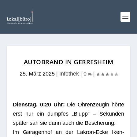
AUTOBRAND IN GERRESHEIM
25. März 2025
|
Infothek
|
0
|
Diens­tag, 0:20 Uhr:
Die Ohren­zeu­gin hörte
erst nur ein dump­fes „Blupp“ – Sekun­den
spä­ter sah sie dann auch die Besche­rung:
Im Gara­gen­hof an der Lakron-Ecke Iken­