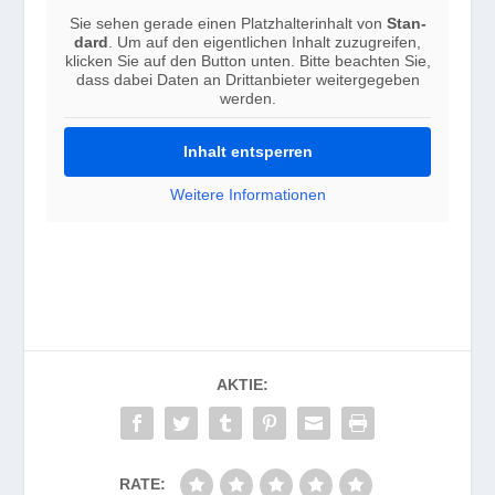
Sie sehen gerade einen Platz­hal­ter­in­halt von
Stan­
dard
. Um auf den eigent­li­chen Inhalt zuzu­grei­fen,
kli­cken Sie auf den But­ton unten. Bitte beach­ten Sie,
dass dabei Daten an Dritt­an­bie­ter wei­ter­ge­ge­ben
werden.
Inhalt ent­sper­ren
Wei­tere Infor­ma­tio­nen
AKTIE:
RATE: