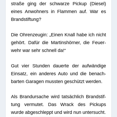
straße ging der schwarze Pickup (Die­sel)
eines Anwoh­ners in Flam­men auf. War es
Brandstiftung?
Die Ohren­zeu­gin: „Einen Knall habe ich nicht
gehört. Dafür die Mar­tins­hör­ner, die Feu­er­
wehr war sehr schnell da!“
Gut vier Stun­den dau­erte der auf­wän­dige
Ein­satz, ein ande­res Auto und die benach­
bar­ten Gara­gen muss­ten geschützt werden.
Als Brand­ur­sa­che wird tat­säch­lich Brand­stif­
tung ver­mu­tet. Das Wrack des Pick­ups
wurde abge­schleppt und wird nun untersucht.