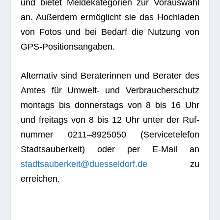
und bie­tet Mel­de­ka­te­go­rien zur Vor­auswahl
an. Außer­dem ermög­licht sie das Hoch­la­den
von Fotos und bei Bedarf die Nut­zung von
GPS-Positionsangaben.
Alter­na­tiv sind Bera­te­rin­nen und Bera­ter des
Amtes für Umwelt- und Ver­brau­cher­schutz
mon­tags bis don­ners­tags von 8 bis 16 Uhr
und frei­tags von 8 bis 12 Uhr unter der Ruf­
num­mer 0211–8925050 (Ser­vice­te­le­fon
Stadt­s­au­ber­keit) oder per E‑Mail an
stadtsauberkeit@duesseldorf.de
zu
erreichen.