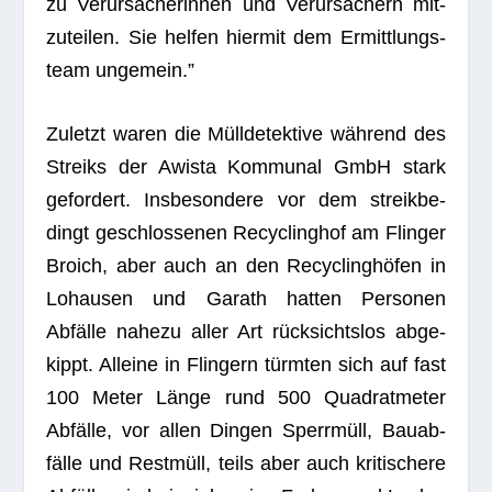
zu Ver­ur­sa­che­rin­nen und Ver­ur­sa­chern mit­
zu­tei­len. Sie hel­fen hier­mit dem Ermitt­lungs­
team ungemein.”
Zuletzt waren die Müll­de­tek­tive wäh­rend des
Streiks der Awista Kom­mu­nal GmbH stark
gefor­dert. Ins­be­son­dere vor dem streik­be­
dingt geschlos­se­nen Recy­cling­hof am Flin­ger
Broich, aber auch an den Recy­cling­hö­fen in
Lohau­sen und Garath hat­ten Per­so­nen
Abfälle nahezu aller Art rück­sichts­los abge­
kippt. Alleine in Flin­gern türm­ten sich auf fast
100 Meter Länge rund 500 Qua­drat­me­ter
Abfälle, vor allen Din­gen Sperr­müll, Bau­ab­
fälle und Rest­müll, teils aber auch kri­ti­schere