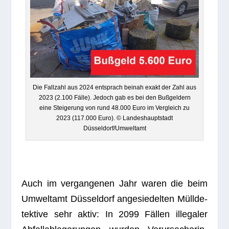
Die Fall­zahl aus 2024 ent­sprach bei­nah exakt der Zahl aus
2023 (2.100 Fälle). Jedoch gab es bei den Buß­gel­dern
eine Stei­ge­rung von rund 48.000 Euro im Ver­gleich zu
2023 (117.000 Euro). © Lan­des­haupt­stadt
Düsseldorf/Umweltamt
Auch im ver­gan­ge­nen Jahr waren die beim
Umwelt­amt Düs­sel­dorf ange­sie­del­ten Müll­de­
tek­tive sehr aktiv: In 2099 Fäl­len ille­ga­ler