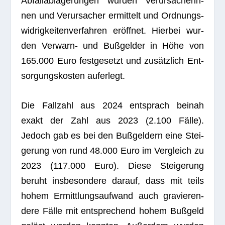
Abfall­ab­la­ge­run­gen wur­den Ver­ur­sa­che­rin­
nen und Ver­ur­sa­cher ermit­telt und Ord­nungs­
wid­rig­kei­ten­ver­fah­ren eröff­net. Hier­bei wur­
den Ver­warn- und Buß­gel­der in Höhe von
165.000 Euro fest­ge­setzt und zusätz­lich Ent­
sor­gungs­kos­ten auferlegt.
Die Fall­zahl aus 2024 ent­sprach bei­nah
exakt der Zahl aus 2023 (2.100 Fälle).
Jedoch gab es bei den Buß­gel­dern eine Stei­
ge­rung von rund 48.000 Euro im Ver­gleich zu
2023 (117.000 Euro). Diese Stei­ge­rung
beruht ins­be­son­dere dar­auf, dass mit teils
hohem Ermitt­lungs­auf­wand auch gra­vie­ren­
dere Fälle mit ent­spre­chend hohem Buß­geld