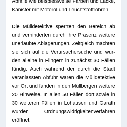
Abfälle wie bei­spiels­weise Far­ben und Lacke,
Kanis­ter mit Motoröl und Leuchtstoffröhren.
Die Müll­de­tek­tive sperr­ten den Bereich ab
und ver­hin­der­ten durch ihre Prä­senz wei­tere
uner­laubte Abla­ge­run­gen. Zeit­gleich mach­ten
sie sich auf die Ver­ur­sa­cher­su­che und wur­
den alleine in Flin­gern in zunächst 30 Fäl­len
fün­dig. Auch wäh­rend der durch die Stadt
ver­an­lass­ten Abfuhr waren die Müll­de­tek­tive
vor Ort und fan­den in den Müll­ber­gen wei­tere
20 Hin­weise. In allen 50 Fäl­len dort sowie in
30 wei­te­ren Fäl­len in Lohau­sen und Garath
wur­den Ord­nungs­wid­rig­kei­ten­ver­fah­ren
eröffnet.