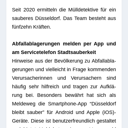
Seit 2020 ermit­teln die Müll­de­tek­tive für ein
sau­be­res Düs­sel­dorf. Das Team besteht aus
fünf­zehn Kräften.
Abfall­ab­la­ge­run­gen mel­den per App und
am Ser­vice­te­le­fon Stadtsauberkeit
Hin­weise aus der Bevöl­ke­rung zu Abfall­ab­la­
ge­run­gen und viel­leicht in Frage kom­men­den
Ver­ur­sa­che­rin­nen und Ver­ur­sa­chern sind
häu­fig sehr hilf­reich und tra­gen zur Auf­klä­
rung bei. Beson­ders bewährt hat sich als
Mel­de­weg die Smart­phone-App “Düs­sel­dorf
bleibt sau­ber” für Android und Apple (iOS)-
Geräte. Diese ist benut­zer­freund­lich gestal­tet