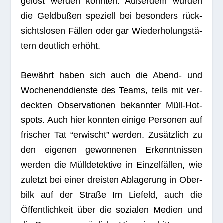
gelöst wer­den konn­ten. Außer­dem wur­den
die Geld­bu­ßen spe­zi­ell bei beson­ders rück­
sichts­lo­sen Fäl­len oder gar Wie­der­ho­lungs­tä­
tern deut­lich erhöht.
Bewährt haben sich auch die Abend- und
Wochen­end­dienste des Teams, teils mit ver­
deck­ten Obser­va­tio­nen bekann­ter Müll-Hot­
spots. Auch hier konn­ten einige Per­so­nen auf
fri­scher Tat “erwischt” wer­den. Zusätz­lich zu
den eige­nen gewon­ne­nen Erkennt­nis­sen
wer­den die Müll­de­tek­tive in Ein­zel­fäl­len, wie
zuletzt bei einer dreis­ten Abla­ge­rung in Ober­
bilk auf der Straße Im Lie­feld, auch die
Öffent­lich­keit über die sozia­len Medien und