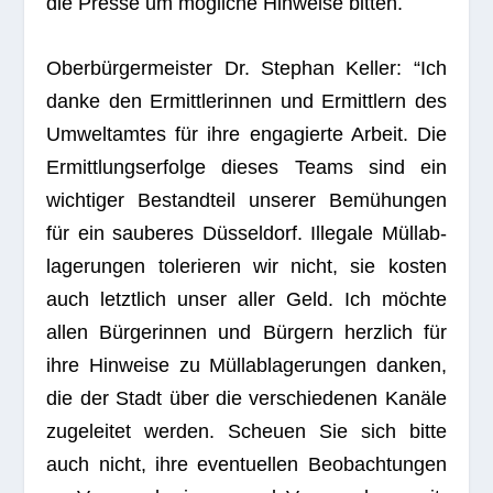
die Presse um mög­li­che Hin­weise bitten.
Ober­bür­ger­meis­ter Dr. Ste­phan Kel­ler: “Ich
danke den Ermitt­le­rin­nen und Ermitt­lern des
Umwelt­am­tes für ihre enga­gierte Arbeit. Die
Ermitt­lungs­er­folge die­ses Teams sind ein
wich­ti­ger Bestand­teil unse­rer Bemü­hun­gen
für ein sau­be­res Düs­sel­dorf. Ille­gale Müll­ab­
la­ge­run­gen tole­rie­ren wir nicht, sie kos­ten
auch letzt­lich unser aller Geld. Ich möchte
allen Bür­ge­rin­nen und Bür­gern herz­lich für
ihre Hin­weise zu Müll­ab­la­ge­run­gen dan­ken,
die der Stadt über die ver­schie­de­nen Kanäle
zuge­lei­tet wer­den. Scheuen Sie sich bitte
auch nicht, ihre even­tu­el­len Beob­ach­tun­gen