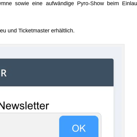
l­hymne sowie eine auf­wän­dige Pyro-Show beim Ein­lau
eu und Ticket­mas­ter erhältlich.