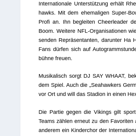
Inter­na­tio­nale Unter­stüt­zung erhält 
hawks. Mit dem ehe­ma­li­gen Super-Bowl
Profi an. Ihn beglei­ten Cheer­lea­der
Boom. Wei­tere NFL-Orga­ni­sa­tio­nen wi
sen­den Reprä­sen­tan­ten, dar­un­ter Ha 
Fans dür­fen sich auf Auto­gramm­stun­de
bühne freuen.
Musi­ka­lisch sorgt DJ SAY WHAAT, be
dem Spiel. Auch die „Sea­haw­kers Ger­m
vor Ort und will das Sta­dion in einen He
Die Par­tie gegen die Vikings gilt sport
Teams zäh­len erneut zu den Favo­ri­ten 
ande­rem ein Kin­der­chor der Inter­na­tio­