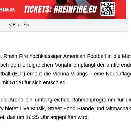
© Rhein Fire
Rhein Fire hoch­klas­si­ger Ame­ri­can Foot­ball in die Mer
Nach dem erfolg­rei­chen Vor­jahr emp­fängt der amtie­rend
ball (ELF) erneut die Vienna Vikings – eine Neu­auf­lag
re mit 51:20 für sich entschied.
ie Arena ein umfang­rei­ches Rah­men­pro­gramm für di
ty bie­tet Live-Musik, Street-Food-Stände und Mit­mach­ak
el, das um 16:25 Uhr ange­pfif­fen wird.