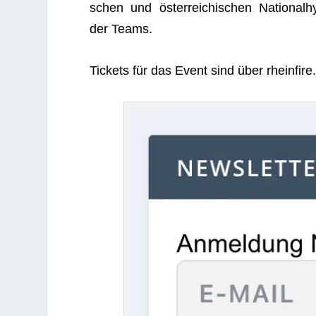
schen und öster­rei­chi­schen Natio­na
der Teams.
Tickets für das Event sind über rheinfire.