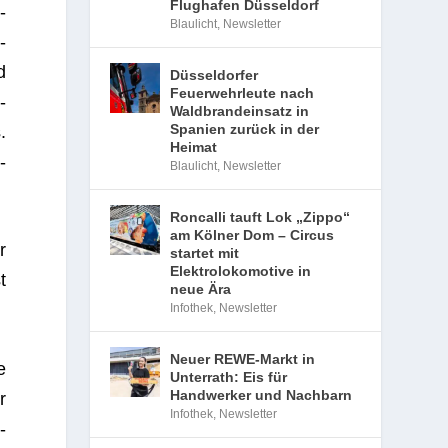
Flughafen Düsseldorf
­
Blaulicht
,
Newsletter
-
d
Düsseldorfer
Feuerwehrleute nach
­
Waldbrandeinsatz in
Spanien zurück in der
.
Heimat
­
Blaulicht
,
Newsletter
Roncalli tauft Lok „Zippo“
am Kölner Dom – Circus
r
startet mit
Elektrolokomotive in
t
neue Ära
Infothek
,
Newsletter
Neuer REWE-Markt in
e
Unterrath: Eis für
Handwerker und Nachbarn
r
Infothek
,
Newsletter
­