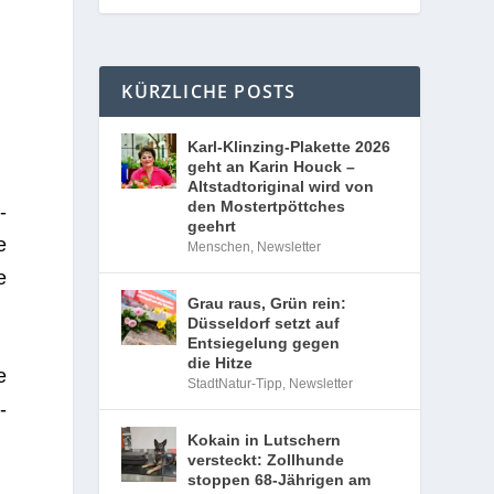
KÜRZLICHE POSTS
Karl-Klinzing-Plakette 2026
geht an Karin Houck –
Altstadtoriginal wird von
den Mostertpöttches
­
geehrt
e
Menschen
,
Newsletter
e
Grau raus, Grün rein:
Düsseldorf setzt auf
Entsiegelung gegen
die Hitze
e
StadtNatur-Tipp
,
Newsletter
­
Kokain in Lutschern
versteckt: Zollhunde
stoppen 68-Jährigen am