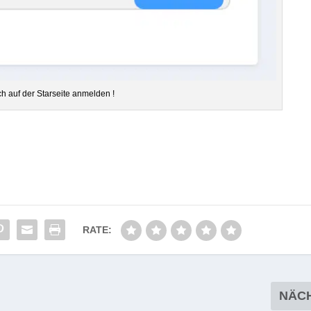
ch auf der Star­seite anmelden !
RATE:
NÄC