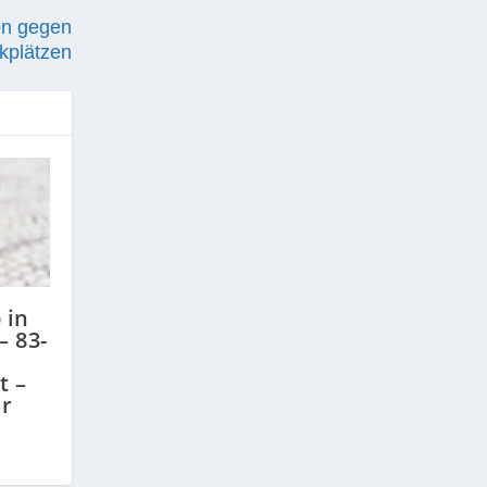
on gegen
kplätzen
 in
– 83-
t –
er
n