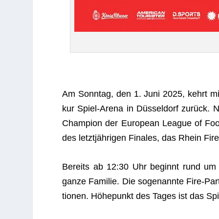
Am Sonn­tag, den 1. Juni 2025, kehrt mit 
kur Spiel-Arena in Düs­sel­dorf zurück. 
Cham­pion der Euro­pean League of Foot­
des letzt­jäh­ri­gen Fina­les, das Rhein Fi
Bereits ab 12:30 Uhr beginnt rund um d
ganze Fami­lie. Die soge­nannte Fire-Par
tio­nen. Höhe­punkt des Tages ist das Spi