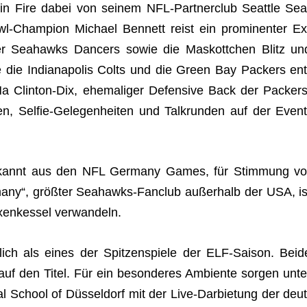
Rhein Fire dabei von sei­nem NFL-Part­ner­club Seat­tle Sea
-Cham­pion Michael Ben­nett reist ein pro­mi­nen­ter Ex
 der Sea­hawks Dancers sowie die Mas­kott­chen Blitz un
e die India­na­po­lis Colts und die Green Bay Packers ent
Ha Clin­ton-Dix, ehe­ma­li­ger Defen­sive Back der Packers
n, Sel­fie-Gele­gen­hei­ten und Talk­run­den auf der Event
kannt aus den NFL Ger­many Games, für Stim­mung vo
any“, größ­ter Sea­hawks-Fan­club außer­halb der USA, is
xen­kes­sel verwandeln.
­lich als eines der Spit­zen­spiele der ELF-Sai­son. Beid
auf den Titel. Für ein beson­de­res Ambi­ente sor­gen unte
nal School of Düs­sel­dorf mit der Live-Dar­bie­tung der deut