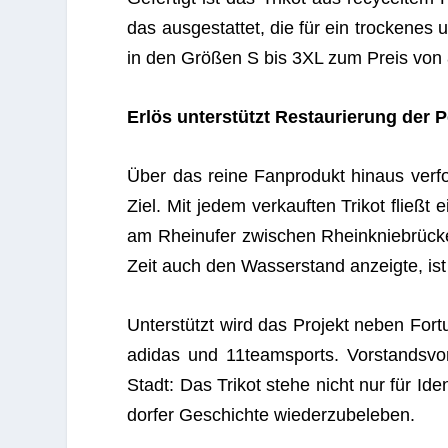
das aus­ge­stat­tet, die für ein tro­cke­nes 
in den Grö­ßen S bis 3XL zum Preis von
Erlös unter­stützt Restau­rie­rung der 
Über das reine Fan­pro­dukt hin­aus ver­fol
Ziel. Mit jedem ver­kauf­ten Tri­kot fließt e
am Rhein­ufer zwi­schen Rhein­knie­brü­ck
Zeit auch den Was­ser­stand anzeigte, ist
Unter­stützt wird das Pro­jekt neben For
adi­das und 11teamsports. Vor­stands­vor
Stadt: Das Tri­kot stehe nicht nur für Iden­
dor­fer Geschichte wiederzubeleben.