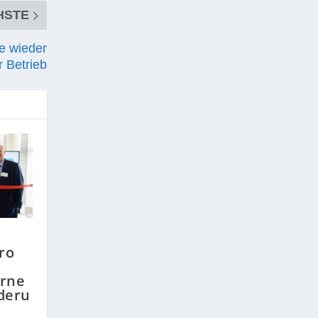
HSTE
e wieder
 Betrieb
ro
erne
deru