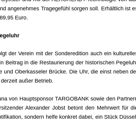
und ange­neh­mes Tra­ge­ge­fühl sor­gen soll. Erhält­lich ist e
 89,95 Euro.
Pegeluhr
gt der Ver­ein mit der Son­der­edi­tion auch ein kul­tu­rel­le
in Bei­trag in die Restau­rie­rung der his­to­ri­schen Pegel­uh
e und Ober­kas­se­ler Brü­cke. Die Uhr, die einst neben de
 der­zeit außer Betrieb.
­tuna von Haupt­spon­sor
TARGOBANK
sowie den Part­ner
­sit­zen­der Alex­an­der Jobst betont den Mehr­wert für di
ti­fi­ka­tion, son­dern helfe kon­kret dabei, ein Stück Düs­sel