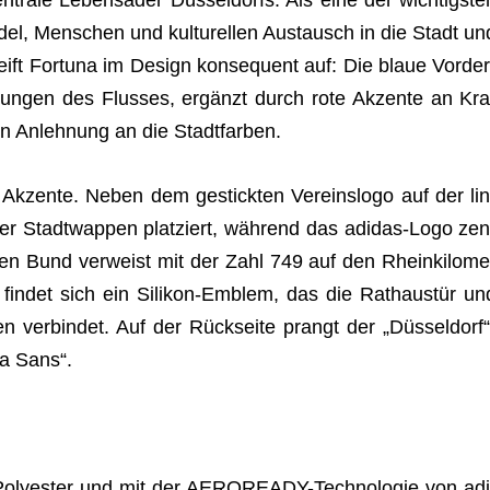
el, Men­schen und kul­tu­rel­len Aus­tausch in die Stadt un
ift For­tuna im Design kon­se­quent auf: Die blaue Vor­der
rö­mun­gen des Flus­ses, ergänzt durch rote Akzente an Kra
n Anleh­nung an die Stadtfarben.
Akzente. Neben dem gestick­ten Ver­eins­logo auf der lin
­fer Stadt­wap­pen plat­ziert, wäh­rend das adi­das-Logo zen
ren Bund ver­weist mit der Zahl 749 auf den Rhein­ki­lo­me
fin­det sich ein Sili­kon-Emblem, das die Rat­haus­tür un
en ver­bin­det. Auf der Rück­seite prangt der „Düsseldorf“
una Sans“.
m Poly­es­ter und mit der AERO­RE­ADY-Tech­no­lo­gie von adi