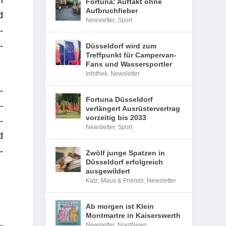
Fortuna: Auftakt ohne
Aufbruchfieber
d
Newsletter
,
Sport
­
­
Düsseldorf wird zum
Treffpunkt für Campervan-
Fans und Wassersportler
Infothek
,
Newsletter
­
Fortuna Düsseldorf
­
verlängert Ausrüstervertrag
vorzeitig bis 2033
­
Newsletter
,
Sport
d
-
Zwölf junge Spatzen in
Düsseldorf erfolgreich
ausgewildert
Katz, Maus & Friends
,
Newsletter
Ab morgen ist Klein
Montmartre in Kaiserswerth
­
Newsletter
,
NordNews