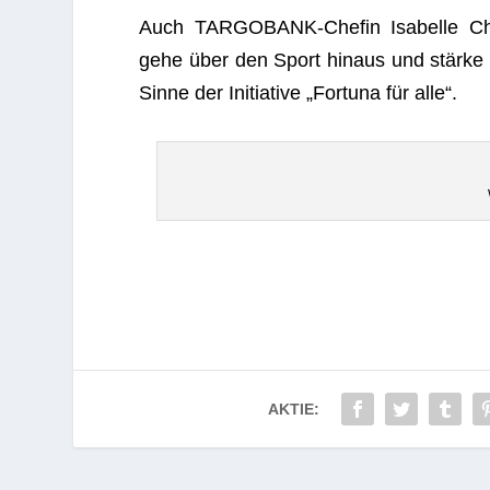
Auch TARG­OBANK-Che­fin Isa­belle Che
gehe über den Sport hin­aus und stärke 
Sinne der Initia­tive „For­tuna für alle“.
AKTIE: