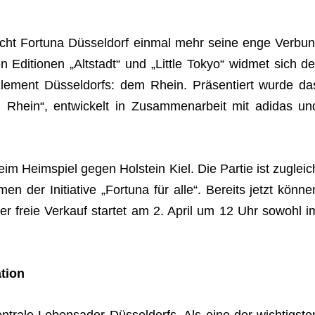
icht
For­tuna Düs­sel­dorf
ein­mal mehr seine enge Ver­bun
 Edi­tio­nen „Alt­stadt“ und „Little Tokyo“ wid­met sich de
 Ele­ment Düs­sel­dorfs: dem Rhein. Prä­sen­tiert wurde da
 Rhein“, ent­wi­ckelt in Zusam­men­ar­beit mit
adi­das
un
l beim Heim­spiel gegen
Hol­stein Kiel
. Die Par­tie ist zugleic
en der Initia­tive „For­tuna für alle“. Bereits jetzt kön­ne
 der freie Ver­kauf star­tet am 2. April um 12 Uhr sowohl i
ation
n­trale Lebens­ader Düs­sel­dorfs. Als eine der wich­tigs­te