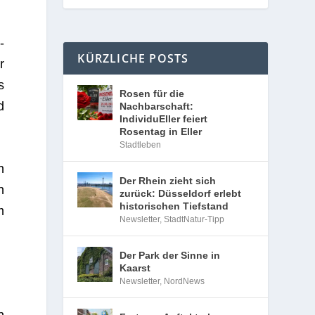
­
KÜRZLICHE POSTS
r
s
Rosen für die
d
Nachbarschaft:
IndividuEller feiert
Rosentag in Eller
Stadtleben
h
Der Rhein zieht sich
n
zurück: Düsseldorf erlebt
historischen Tiefstand
m
Newsletter
,
StadtNatur-Tipp
Der Park der Sinne in
Kaarst
Newsletter
,
NordNews
n