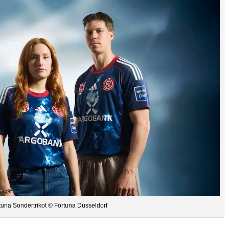
una Son­der­tri­kot © For­tuna Düsseldorf