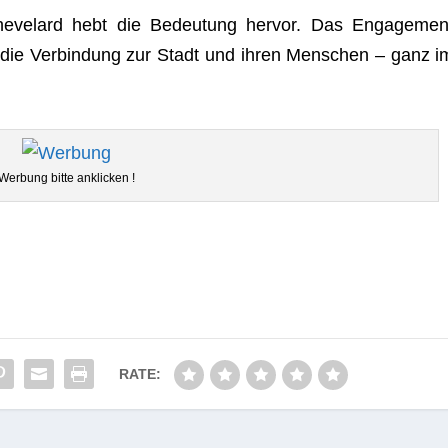
­ve­lard hebt die Bedeu­tung her­vor. Das Enga­ge­men
die Ver­bin­dung zur Stadt und ihren Men­schen – ganz i
Wer­bung bitte anklicken !
RATE: