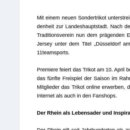
Mit einem neuen Son­der­tri­kot unter­stre
den­heit zur Lan­des­haupt­stadt. Nach den
Tra­di­ti­ons­ver­ein nun dem prä­gen­den
Jer­sey unter dem Titel „Düs­sel­dorf am
11teamsports
.
Pre­miere fei­ert das Tri­kot am 10. Apri
das fünfte Frei­spiel der Sai­son im Rah­m
Mit­glie­der das Tri­kot online erwer­ben,
Inter­net als auch in den Fanshops.
Der Rhein als Lebens­ader und Inspir
Der Rhein gilt seit Jahr­hun­der­ten als ze