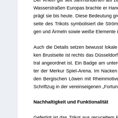
Was­ser­stra­ßen Euro­pas brachte er Han­d
prägt sie bis heute. Diese Bedeu­tung gre
seite des Tri­kots sym­bo­li­siert die St
gen und Ärmeln sowie weiße Ele­mente i
Auch die Details set­zen bewusst lokale 
ken Brust­seite ist rechts das Düs­sel­dor
tral ange­ord­net ist. Ein Badge am unte­
ter der
Mer­kur Spiel-Arena
. Im Nacken 
den Ber­gi­schen Löwen mit Rhein­mo­ti­v
Schriftzug in der ver­eins­ei­ge­nen „For­t
Nach­hal­tig­keit und Funktionalität
Gefer­tigt ist das Tri­kot aus recy­cel­te