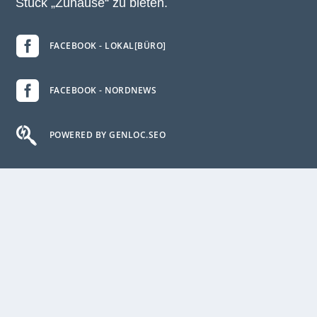
Stück „Zuhause“ zu bieten.

FACEBOOK - LOKAL[BÜRO]

FACEBOOK - NORDNEWS

POWERED BY GENLOC.SEO