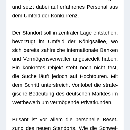
und setzt dabei auf erfah­re­nes Per­so­nal aus
dem Umfeld der Konkurrenz.
Der Stand­ort soll in zen­tra­ler Lage ent­ste­hen,
bevor­zugt im Umfeld der Königs­al­lee, wo
sich bereits zahl­rei­che inter­na­tio­nale Ban­ken
und Ver­mö­gens­ver­wal­ter ange­sie­delt haben.
Ein kon­kre­tes Objekt steht noch nicht fest,
die Suche läuft jedoch auf Hoch­tou­ren. Mit
dem Schritt unter­streicht Von­to­bel die stra­te­
gi­sche Bedeu­tung des deut­schen Mark­tes im
Wett­be­werb um ver­mö­gende Privatkunden.
Bri­sant ist vor allem die per­so­nelle Beset­
zung des neuen Stand­orts. Wie die Schwei­