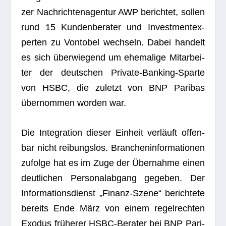
zer Nach­rich­ten­agen­tur AWP berich­tet, sol­len
rund 15 Kun­den­be­ra­ter und Invest­ment­ex­
per­ten zu Von­to­bel wech­seln. Dabei han­delt
es sich über­wie­gend um ehe­ma­lige Mit­ar­bei­
ter der deut­schen Pri­vate-Ban­king-Sparte
von
HSBC
, die zuletzt von
BNP Pari­bas
über­nom­men wor­den war.
Die Inte­gra­tion die­ser Ein­heit ver­läuft offen­
bar nicht rei­bungs­los. Bran­chen­in­for­ma­tio­nen
zufolge hat es im Zuge der Über­nahme einen
deut­li­chen Per­so­nal­ab­gang gege­ben. Der
Infor­ma­ti­ons­dienst „Finanz-Szene“ berich­tete
bereits Ende März von einem regel­rech­ten
Exodus frü­he­rer HSBC-Bera­ter bei BNP Pari­