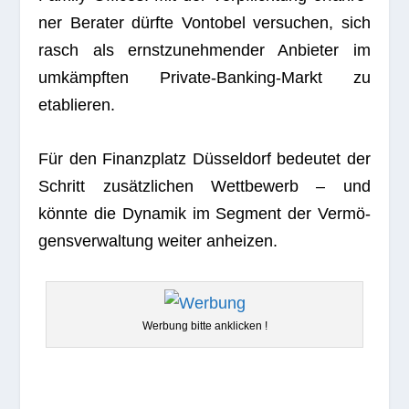
ner Bera­ter dürfte Von­to­bel ver­su­chen, sich
rasch als ernst­zu­neh­men­der Anbie­ter im
umkämpf­ten Pri­vate-Ban­king-Markt zu
etablieren.
Für den Finanz­platz Düs­sel­dorf bedeu­tet der
Schritt zusätz­li­chen Wett­be­werb – und
könnte die Dyna­mik im Seg­ment der Ver­mö­
gens­ver­wal­tung wei­ter anheizen.
Wer­bung bitte anklicken !