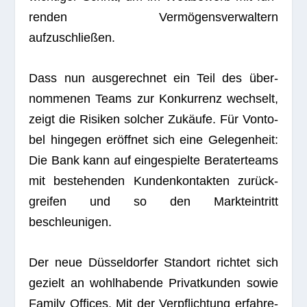
ren­den Ver­mö­gens­ver­wal­tern
aufzuschließen.
Dass nun aus­ge­rech­net ein Teil des über­
nom­me­nen Teams zur Kon­kur­renz wech­selt,
zeigt die Risi­ken sol­cher Zukäufe. Für Von­to­
bel hin­ge­gen eröff­net sich eine Gele­gen­heit:
Die Bank kann auf ein­ge­spielte Bera­ter­teams
mit bestehen­den Kun­den­kon­tak­ten zurück­
grei­fen und so den Markt­ein­tritt
beschleunigen.
Der neue Düs­sel­dor­fer Stand­ort rich­tet sich
gezielt an wohl­ha­bende Pri­vat­kun­den sowie
Family Offices. Mit der Ver­pflich­tung erfah­re­