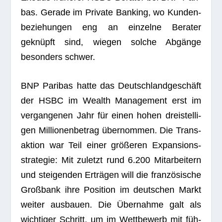
bas. Gerade im Pri­vate Ban­king, wo Kun­den­
be­zie­hun­gen eng an ein­zelne Bera­ter
geknüpft sind, wie­gen sol­che Abgänge
beson­ders schwer.
BNP Pari­bas hatte das Deutsch­land­ge­schäft
der HSBC im Wealth Manage­ment erst im
ver­gan­ge­nen Jahr für einen hohen drei­stel­li­
gen Mil­lio­nen­be­trag über­nom­men. Die Trans­
ak­tion war Teil einer grö­ße­ren Expan­si­ons­
stra­te­gie: Mit zuletzt rund 6.200 Mit­ar­bei­tern
und stei­gen­den Erträ­gen will die fran­zö­si­sche
Groß­bank ihre Posi­tion im deut­schen Markt
wei­ter aus­bauen. Die Über­nahme galt als
wich­ti­ger Schritt, um im Wett­be­werb mit füh­