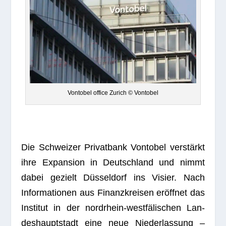
Von­to­bel office Zurich © Vontobel
Die Schwei­zer Pri­vat­bank
Von­to­bel
ver­stärkt
ihre Expan­sion in Deutsch­land und nimmt
dabei gezielt Düs­sel­dorf ins Visier. Nach
Infor­ma­tio­nen aus Finanz­krei­sen eröff­net das
Insti­tut in der nord­rhein-west­fä­li­schen Lan­
des­haupt­stadt eine neue Nie­der­las­sung –