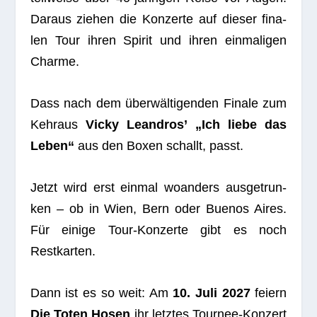
Dar­aus zie­hen die Kon­zerte auf die­ser fina­
len Tour ihren Spi­rit und ihren ein­ma­li­gen
Charme.
Dass nach dem über­wäl­ti­gen­den Finale zum
Kehr­aus
Vicky Lean­dros’
„Ich liebe das
Leben“
aus den Boxen schallt, passt.
Jetzt wird erst ein­mal woan­ders aus­ge­trun­
ken – ob in Wien, Bern oder Bue­nos Aires.
Für einige Tour-Kon­zerte gibt es noch
Restkarten.
Dann ist es so weit: Am
10. Juli 2027
fei­ern
Die Toten Hosen
ihr letz­tes Tour­nee-Kon­zert