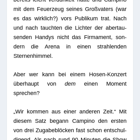
mit dem Feu­er­zeug sei­nes Groß­va­ters (war
es das wirk­lich?) vors Publi­kum trat. Nach
und nach tauch­ten die Lich­ter der aber­tau­
sen­den Han­dys nicht das Fir­ma­ment, son­
dern die Arena in einen strah­len­den
Sternenhimmel.
Aber wer kann bei einem Hosen-Kon­zert
über­haupt von
dem
einen Moment
sprechen?
„Wir kom­men aus einer ande­ren Zeit.“ Mit
die­sem Satz begann Cam­pino den ers­ten
von drei Zuga­be­blö­cken fast schon ent­schul­
di­gend. Als nach rund 90 Minu­ten die Show