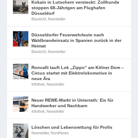
Kokain in Lutschern versteckt: Zollhunde
stoppen 68-Jährigen am Flughafen
Düsseldorf
Blaulicht
,
Newsletter
Düsseldorfer Feuerwehrleute nach
Waldbrandeinsatz in Spanien zurück in der
Heimat
Blaulicht
,
Newsletter
Roncalli tauft Lok „Zippo“ am Kölner Dom –
Circus startet mit Elektrolokomotive in
neue Ära
Infothek
,
Newsletter
Neuer REWE-Markt in Unterrath: Eis für
Handwerker und Nachbarn
Infothek
,
Newsletter
Löschen und Lebensrettung für Profis
Newsletter
,
NordNews