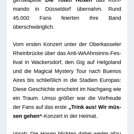
mando in Düs­sel­dorf über­nahm. Rund
45.000 Fans fei­er­ten ihre Band
überschwänglich.
Vom ers­ten Kon­zert unter der Ober­kas­se­ler
Rhein­brü­cke über das Anti-WAAhn­sinns-Fes­
ti­val in Wackers­dorf, den Gig auf Hel­go­land
und die Magi­cal Mys­tery Tour nach Bue­nos
Aires bis schließ­lich in die Sta­dien Euro­pas:
Diese Geschichte erscheint im Nach­gang wie
ein Traum. Umso grö­ßer war die Vor­freude
der Fans auf das erste
„Trink aus! Wir müs­
sen gehen“
-Kon­zert in der Heimat.
Vorab: Die Hosen blick­ten dabei weder allzu