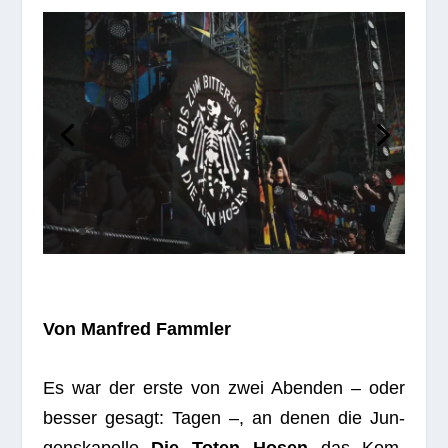
Von Man­fred Fammler
Es war der erste von zwei Aben­den – oder
bes­ser gesagt: Tagen –, an denen die Jun­
gen­ska­pelle
Die Toten Hosen
das Kom­