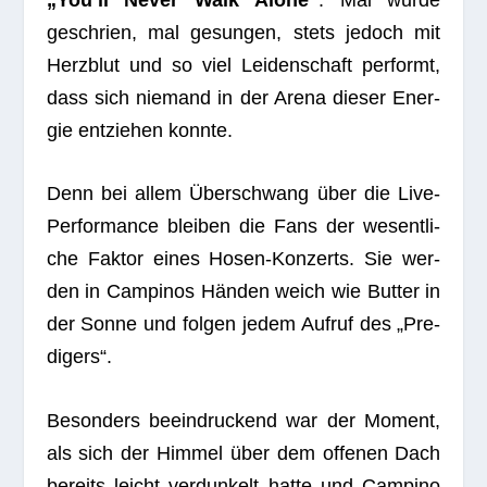
geschrien, mal gesun­gen, stets jedoch mit
Herz­blut und so viel Lei­den­schaft per­formt,
dass sich nie­mand in der Arena die­ser Ener­
gie ent­zie­hen konnte.
Denn bei allem Über­schwang über die Live-
Per­for­mance blei­ben die Fans der wesent­li­
che Fak­tor eines Hosen-Kon­zerts. Sie wer­
den in Cam­pi­nos Hän­den weich wie But­ter in
der Sonne und fol­gen jedem Auf­ruf des „Pre­
di­gers“.
Beson­ders beein­dru­ckend war der Moment,
als sich der Him­mel über dem offe­nen Dach
bereits leicht ver­dun­kelt hatte und Cam­pino