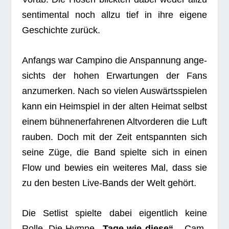
sen­ti­men­tal noch allzu tief in ihre eigene
Geschichte zurück.
Anfangs war Cam­pino die Anspan­nung ange­
sichts der hohen Erwar­tun­gen der Fans
anzu­mer­ken. Nach so vie­len Aus­wärts­spie­len
kann ein Heim­spiel in der alten Hei­mat selbst
einem büh­nen­er­fah­re­nen Alt­vor­de­ren die Luft
rau­ben. Doch mit der Zeit ent­spann­ten sich
seine Züge, die Band spielte sich in einen
Flow und bewies ein wei­te­res Mal, dass sie
zu den bes­ten Live-Bands der Welt gehört.
Die Set­list spielte dabei eigent­lich keine
Rolle. Die Hymne
„Tage wie diese“
– Cam­