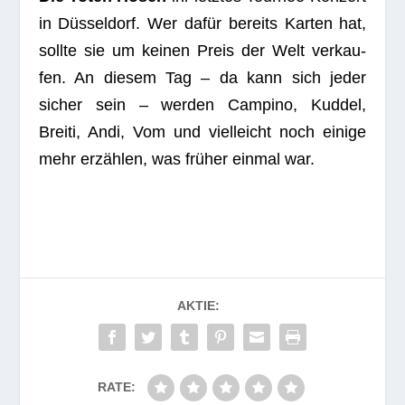
in Düs­sel­dorf. Wer dafür bereits Kar­ten hat,
sollte sie um kei­nen Preis der Welt ver­kau­
fen. An die­sem Tag – da kann sich jeder
sicher sein – wer­den Cam­pino, Kud­del,
Breiti, Andi, Vom und viel­leicht noch einige
mehr erzäh­len, was frü­her ein­mal war.
AKTIE:
RATE: