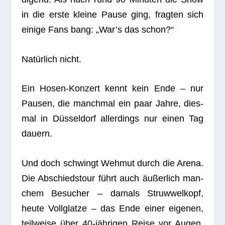
in die erste kleine Pause ging, frag­ten sich
einige Fans bang: „War’s das schon?“
Natür­lich nicht.
Ein Hosen-Kon­zert kennt kein Ende – nur
Pau­sen, die manch­mal ein paar Jahre, dies­
mal in Düs­sel­dorf aller­dings nur einen Tag
dauern.
Und doch schwingt Weh­mut durch die Arena.
Die Abschieds­tour führt auch äußer­lich man­
chem Besu­cher – damals Struw­wel­kopf,
heute Voll­glatze – das Ende einer eige­nen,
teil­weise über 40-jäh­ri­gen Reise vor Augen.