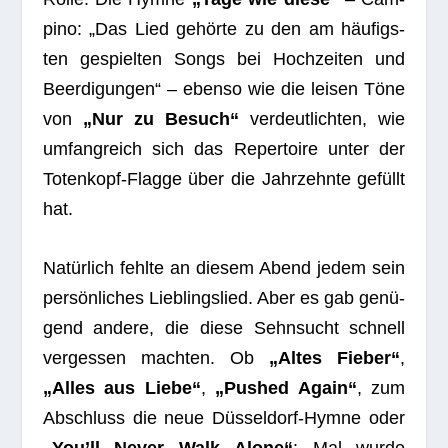
pino: „Das Lied gehörte zu den am häu­figs­
ten gespiel­ten Songs bei Hoch­zei­ten und
Beer­di­gun­gen“ – ebenso wie die lei­sen Töne
von
„Nur zu Besuch“
ver­deut­lich­ten, wie
umfang­reich sich das Reper­toire unter der
Toten­kopf-Flagge über die Jahr­zehnte gefüllt
hat.
Natür­lich fehlte an die­sem Abend jedem sein
per­sön­li­ches Lieb­lings­lied. Aber es gab genü­
gend andere, die diese Sehn­sucht schnell
ver­ges­sen mach­ten. Ob
„Altes Fie­ber“
,
„Alles aus Liebe“
,
„Pushed Again“
, zum
Abschluss die neue Düs­sel­dorf-Hymne oder
„You’ll Never Walk Alone“
: Mal wurde