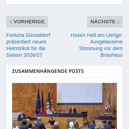
VORHERIGE
NÄCHSTE
Fortuna Düsseldorf
Hosen Hell am Uerige:
präsentiert neues
Ausgelassene
Heimtrikot für die
Stimmung vor dem
Saison 2026/27
Brauhaus
ZUSAMMENHÄNGENDE POSTS