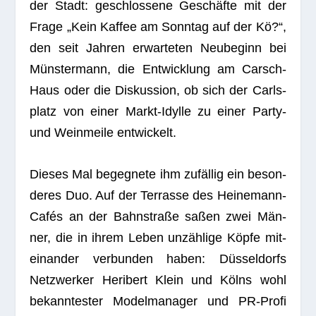
der Stadt: geschlos­sene Geschäfte mit der
Frage „Kein Kaf­fee am Sonn­tag auf der Kö?“,
den seit Jah­ren erwar­te­ten Neu­be­ginn bei
Müns­ter­mann, die Ent­wick­lung am Carsch-
Haus oder die Dis­kus­sion, ob sich der Carls­
platz von einer Markt-Idylle zu einer Party-
und Wein­meile entwickelt.
Die­ses Mal begeg­nete ihm zufäl­lig ein beson­
de­res Duo. Auf der Ter­rasse des Hei­ne­mann-
Cafés an der Bahn­straße saßen zwei Män­
ner, die in ihrem Leben unzäh­lige Köpfe mit­
ein­an­der ver­bun­den haben: Düs­sel­dorfs
Netz­wer­ker Heri­bert Klein und Kölns wohl
bekann­tes­ter Model­ma­na­ger und PR-Profi