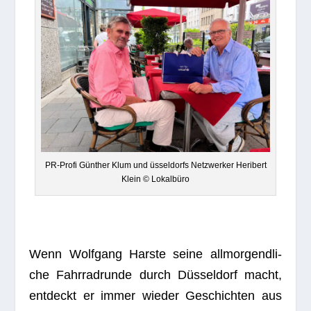
PR-Profi Gün­ther Klum und üssel­dorfs Netz­wer­ker Heri­bert
Klein © Lokalbüro
Wenn Wolf­gang Harste seine all­mor­gend­li­
che Fahr­rad­runde durch Düs­sel­dorf macht,
ent­deckt er immer wie­der Geschich­ten aus