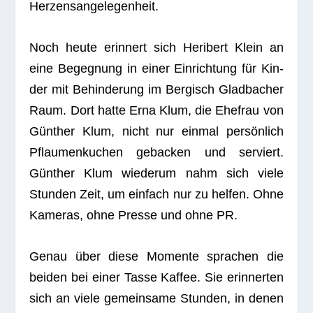
Herzensangelegenheit.
Noch heute erin­nert sich Heri­bert Klein an
eine Begeg­nung in einer Ein­rich­tung für Kin­
der mit Behin­de­rung im Ber­gisch Glad­ba­cher
Raum. Dort hatte Erna Klum, die Ehe­frau von
Gün­ther Klum, nicht nur ein­mal per­sön­lich
Pflau­men­ku­chen geba­cken und ser­viert.
Gün­ther Klum wie­derum nahm sich viele
Stun­den Zeit, um ein­fach nur zu hel­fen. Ohne
Kame­ras, ohne Presse und ohne PR.
Genau über diese Momente spra­chen die
bei­den bei einer Tasse Kaf­fee. Sie erin­ner­ten
sich an viele gemein­same Stun­den, in denen