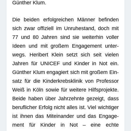
Gün­ther Klum.
Die bei­den erfolg­rei­chen Män­ner befin­den
sich zwar offi­zi­ell im Unru­he­stand, doch mit
77 und 80 Jah­ren sind sie wei­ter­hin vol­ler
Ideen und mit gro­ßem Enga­ge­ment unter­
wegs. Heri­bert Klein setzt sich seit vie­len
Jah­ren für UNICEF und Kin­der in Not ein.
Gün­ther Klum enga­giert sich mit gro­ßem Ein­
satz für die Kin­der­krebs­kli­nik von Pro­fes­sor
Weiß in Köln sowie für wei­tere Hilfs­pro­jekte.
Beide haben über Jahr­zehnte gezeigt, dass
beruf­li­cher Erfolg nicht alles ist. Viel wich­ti­ger
ist ihnen das Mit­ein­an­der und das Enga­ge­
ment für Kin­der in Not – eine echte