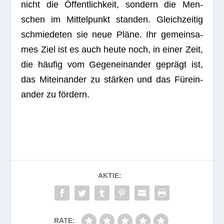
nicht die Öffent­lich­keit, son­dern die Men­
schen im Mit­tel­punkt stan­den. Gleich­zei­tig
schmie­de­ten sie neue Pläne. Ihr gemein­sa­
mes Ziel ist es auch heute noch, in einer Zeit,
die häu­fig vom Gegen­ein­an­der geprägt ist,
das Mit­ein­an­der zu stär­ken und das Für­ein­
an­der zu fördern.
AKTIE:
RATE: